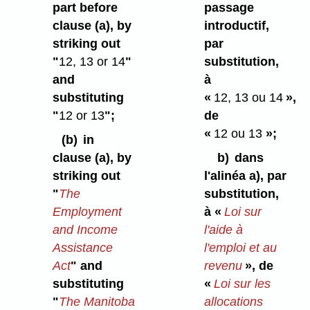
part before
passage
clause (a), by
introductif,
striking out
par
"
12, 13 or 14
"
substitution,
and
à
substituting
«
12, 13 ou 14
»,
"
12 or 13
";
de
«
12 ou 13
»;
(b)
in
clause (a), by
b)
dans
striking out
l'alinéa a), par
"
The
substitution,
Employment
à «
Loi sur
and Income
l'aide à
Assistance
l'emploi et au
Act
" and
revenu
», de
substituting
«
Loi sur les
"
The Manitoba
allocations