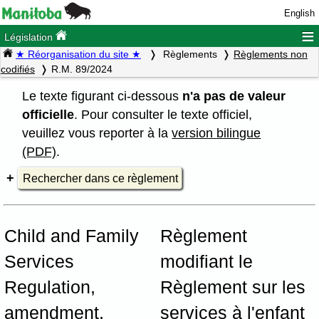
English
≡
Législation
★ Réorganisation du site ★
Règlements
Règlements non
codifiés
R.M. 89/2024
Le texte figurant ci-dessous
n'a pas de valeur
officielle
. Pour consulter le texte officiel,
veuillez vous reporter à la
version bilingue
(PDF)
.
Rechercher dans ce règlement
Child and Family
Règlement
Services
modifiant le
Regulation,
Règlement sur les
amendment,
services à l'enfant