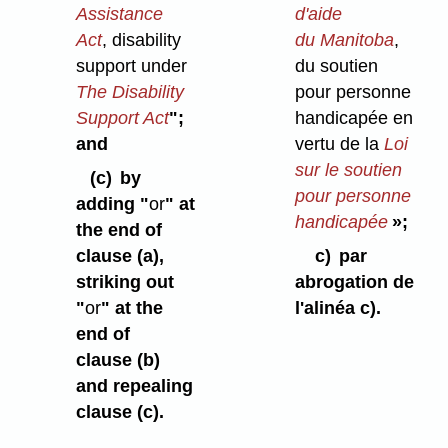
Assistance
d'aide
Act
, disability
du Manitoba
,
support under
du soutien
The Disability
pour personne
Support Act
";
handicapée en
and
vertu de la
Loi
sur le soutien
(c)
by
pour personne
adding "
or
" at
handicapée
»;
the end of
clause (a),
c)
par
striking out
abrogation de
"
or
" at the
l'alinéa c).
end of
clause (b)
and repealing
clause (c).