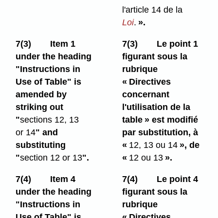
l'article 14 de la
Loi
.
».
7(3)
Item 1
7(3)
Le point 1
under the heading
figurant sous la
"Instructions in
rubrique
Use of Table" is
« Directives
amended by
concernant
striking out
l'utilisation de la
"
sections 12, 13
table » est modifié
or 14
" and
par substitution, à
substituting
«
12, 13 ou 14
», de
"
section 12 or 13
".
«
12 ou 13
».
7(4)
Item 4
7(4)
Le point 4
under the heading
figurant sous la
"Instructions in
rubrique
Use of Table" is
« Directives