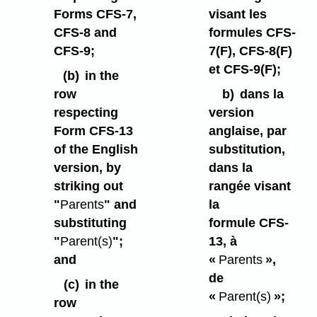
Forms CFS-7,
visant les
CFS-8 and
formules CFS-
CFS-9;
7(F), CFS-8(F)
et CFS-9(F);
(b)
in the
row
b)
dans la
respecting
version
Form CFS-13
anglaise, par
of the English
substitution,
version, by
dans la
striking out
rangée visant
"
Parents
" and
la
substituting
formule CFS-
"
Parent(s)
";
13, à
and
«
Parents
»,
de
(c)
in the
«
Parent(s)
»;
row