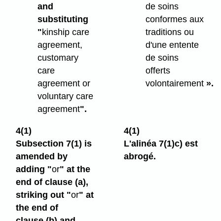
and
de soins
substituting
conformes aux
"
kinship care
traditions ou
agreement,
d'une entente
customary
de soins
care
offerts
agreement or
volontairement
».
voluntary care
agreement
".
4(1)
4(1)
Subsection 7(1) is
L'alinéa 7(1)c) est
amended by
abrogé.
adding "
or
" at the
end of clause (a),
striking out "
or
" at
the end of
clause (b) and