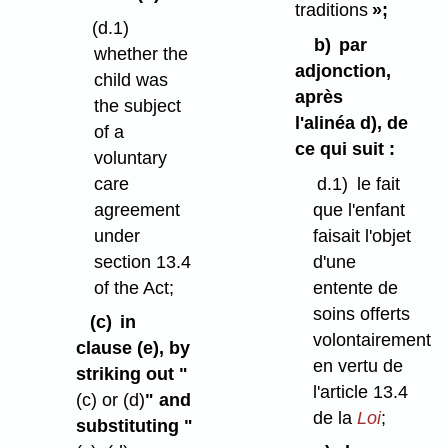
traditions
»;
(d.1)
b)
par
whether the
adjonction,
child was
après
the subject
l'alinéa d), de
of a
ce qui suit :
voluntary
care
d.1)
le fait
agreement
que l'enfant
under
faisait l'objet
section 13.4
d'une
of the Act;
entente de
soins offerts
(c)
in
volontairement
clause (e), by
en vertu de
striking out "
l'article 13.4
(c) or (d)
" and
de la
Loi
;
substituting "