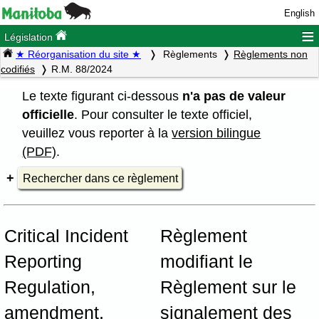
English
≡
Législation
★ Réorganisation du site ★
Règlements
Règlements non
codifiés
R.M. 88/2024
Le texte figurant ci-dessous
n'a pas de valeur
officielle
. Pour consulter le texte officiel,
veuillez vous reporter à la
version bilingue
(PDF)
.
Rechercher dans ce règlement
Critical Incident
Règlement
Reporting
modifiant le
Regulation,
Règlement sur le
amendment,
signalement des