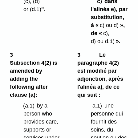
(c), (d)
c)
dans
or (d.1)
".
l'alinéa e), par
substitution,
à «
c) ou d)
»,
de «
c),
d) ou d.1)
».
3
3
Le
Subsection 4(2) is
paragraphe 4(2)
amended by
est modifié par
adding the
adjonction, après
following after
l'alinéa a), de ce
clause (a):
qui suit :
(a.1)
by a
a.1)
une
person who
personne qui
provides care,
fournit des
supports or
soins, du
services under
soutien ou des