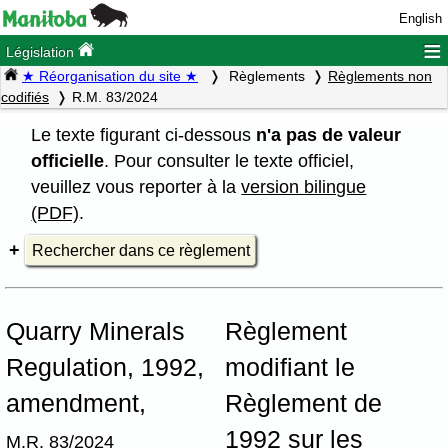
English
≡
Législation
★ Réorganisation du site ★
Règlements
Règlements non
codifiés
R.M. 83/2024
Le texte figurant ci-dessous
n'a pas de valeur
officielle
. Pour consulter le texte officiel,
veuillez vous reporter à la
version bilingue
(PDF)
.
Rechercher dans ce règlement
Quarry Minerals
Règlement
Regulation, 1992,
modifiant le
amendment,
Règlement de
1992 sur les
M.R. 83/2024