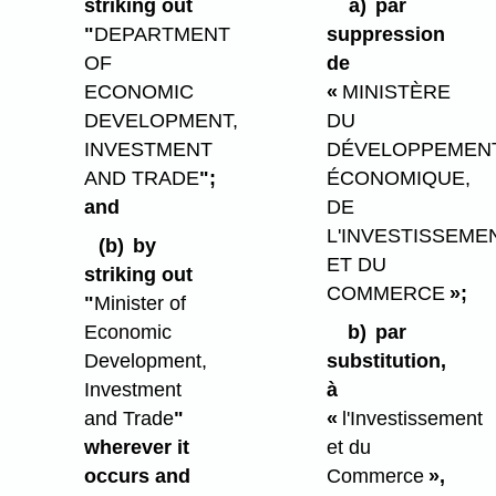
striking out
a)
par
"
DEPARTMENT
suppression
OF
de
ECONOMIC
«
MINISTÈRE
DEVELOPMENT,
DU
INVESTMENT
DÉVELOPPEMEN
AND TRADE
";
ÉCONOMIQUE,
and
DE
L'INVESTISSEME
(b)
by
ET DU
striking out
COMMERCE
»;
"
Minister of
Economic
b)
par
Development,
substitution,
Investment
à
and Trade
"
«
l'Investissement
wherever it
et du
occurs and
Commerce
»,