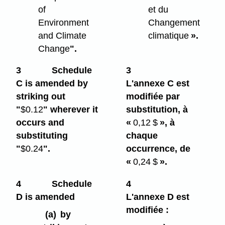
of
et du
Environment
Changement
and Climate
climatique
».
Change
".
3
Schedule
3
C is amended by
L'annexe C est
striking out
modifiée par
"
$0.12
" wherever it
substitution, à
occurs and
«
0,12 $
», à
substituting
chaque
"
$0.24
".
occurrence, de
«
0,24 $
».
4
Schedule
4
D is amended
L'annexe D est
modifiée :
(a)
by