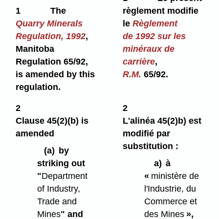
1
The
règlement modifie
Quarry Minerals
le
Règlement
Regulation, 1992
,
de 1992 sur les
Manitoba
minéraux de
Regulation 65/92,
carrière
,
is amended by this
R.M.
65/92.
regulation.
2
2
Clause 45(2)⁠(b) is
L'alinéa 45(2)b) est
amended
modifié par
substitution :
(a)
by
striking out
a)
à
"
Department
«
ministère de
of Industry,
l'Industrie, du
Trade and
Commerce et
Mines
" and
des Mines
»,