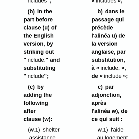
"
includes
";
«
includes
»;
(b)
in the
b)
dans le
part before
passage qui
clause (u) of
précède
the English
l'alinéa u) de
version, by
la version
striking out
anglaise, par
"
include,
" and
substitution,
substituting
à «
include,
»,
"
include
";
de «
include
»;
(c)
by
c)
par
adding the
adjonction,
following
après
after
l'alinéa w), de
clause (w):
ce qui suit :
(w.1)
shelter
w.1)
l'aide
assistance
au logement