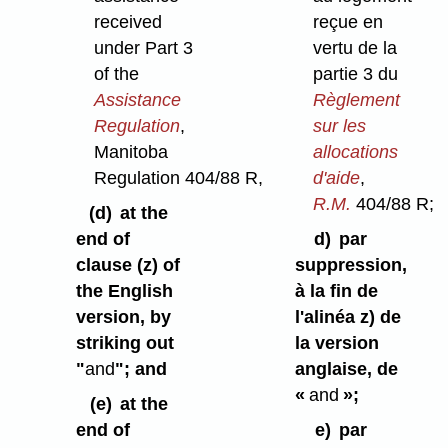
received
reçue en
under Part 3
vertu de la
of the
partie 3 du
Assistance
Règlement
Regulation
,
sur les
Manitoba
allocations
Regulation 404/88 R,
d'aide
,
R.M.
404/88 R;
(d)
at the
end of
d)
par
clause (z) of
suppression,
the English
à la fin de
version, by
l'alinéa z) de
striking out
la version
"
and
"; and
anglaise, de
«
and
»;
(e)
at the
end of
e)
par