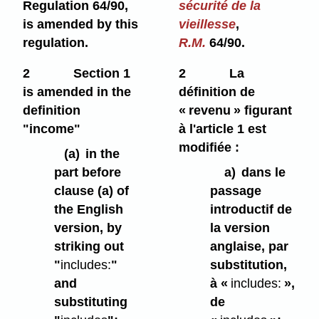
Regulation 64/90,
sécurité de la
is amended by this
vieillesse
,
regulation.
R.M.
64/90.
2
Section 1
2
La
is amended in the
définition de
definition
« revenu » figurant
"income"
à l'article 1 est
modifiée :
(a)
in the
part before
a)
dans le
clause (a) of
passage
the English
introductif de
version, by
la version
striking out
anglaise, par
"
includes:
"
substitution,
and
à «
includes:
»,
substituting
de