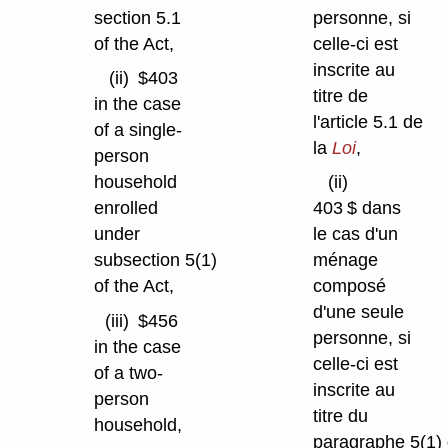
section 5.1
personne, si
of the Act,
celle-ci est
inscrite au
(ii)
$403
titre de
in the case
l'article 5.1 de
of a single-
la
Loi
,
person
household
(ii)
enrolled
403 $ dans
under
le cas d'un
subsection 5(1)
ménage
of the Act,
composé
d'une seule
(iii)
$456
personne, si
in the case
celle-ci est
of a two-
inscrite au
person
titre du
household,
paragraphe 5(1)