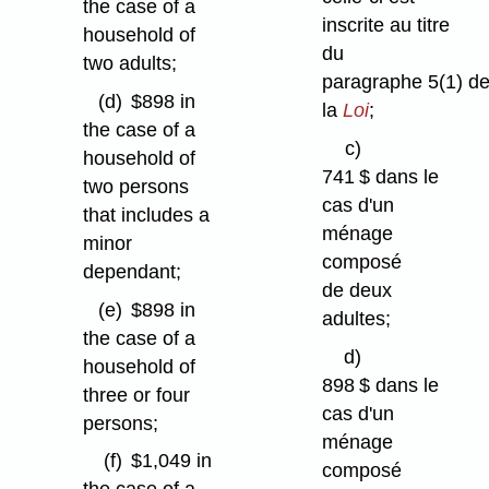
the case of a
inscrite au titre
household of
du
two adults;
paragraphe 5(1) d
(d)
$898 in
la
Loi
;
the case of a
c)
household of
741 $ dans le
two persons
cas d'un
that includes a
ménage
minor
composé
dependant;
de deux
(e)
$898 in
adultes;
the case of a
d)
household of
898 $ dans le
three or four
cas d'un
persons;
ménage
(f)
$1,049 in
composé