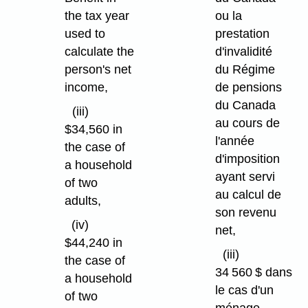
the tax year
ou la
used to
prestation
calculate the
d'invalidité
person's net
du Régime
income,
de pensions
du Canada
(iii)
au cours de
$34,560 in
l'année
the case of
d'imposition
a household
ayant servi
of two
au calcul de
adults,
son revenu
(iv)
net,
$44,240 in
(iii)
the case of
34 560 $ dans
a household
le cas d'un
of two