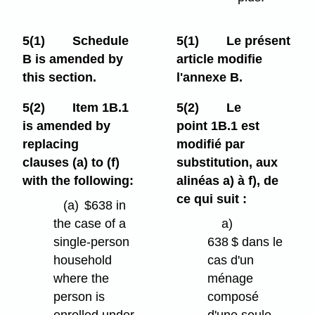
5(1)
Schedule
5(1)
Le présent
B is amended by
article modifie
this section.
l'annexe B.
5(2)
Item 1B.1
5(2)
Le
is amended by
point 1B.1 est
replacing
modifié par
clauses (a) to (f)
substitution, aux
with the following:
alinéas a) à f), de
ce qui suit :
(a)
$638 in
the case of a
a)
single-person
638 $ dans le
household
cas d'un
where the
ménage
person is
composé
enrolled under
d'une seule