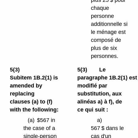
chaque
personne
additionnelle si
le ménage est
composé de
plus de six
personnes.
5(3)
5(3)
Le
Subitem 1B.2(1) is
paragraphe 1B.2(1) est
amended by
modifié par
replacing
substitution, aux
clauses (a) to (f)
alinéas a) à f), de
with the following:
ce qui suit :
(a)
$567 in
a)
the case of a
567 $ dans le
single-person
cas d'un