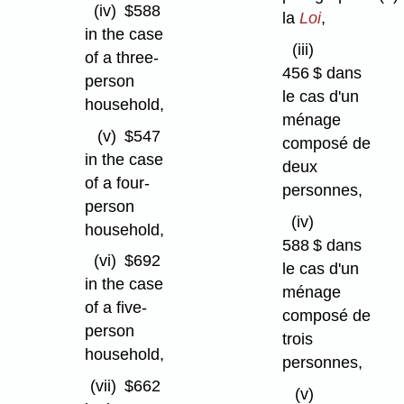
(iv)
$588
la
Loi
,
in the case
(iii)
of a three-
456 $ dans
person
le cas d'un
household,
ménage
(v)
$547
composé de
in the case
deux
of a four-
personnes,
person
(iv)
household,
588 $ dans
(vi)
$692
le cas d'un
in the case
ménage
of a five-
composé de
person
trois
household,
personnes,
(vii)
$662
(v)