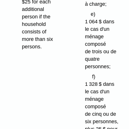
$25 for each
à charge;
additional
e)
person if the
1 064 $ dans
household
le cas d'un
consists of
ménage
more than six
composé
persons.
de trois ou de
quatre
personnes;
f)
1 328 $ dans
le cas d'un
ménage
composé
de cinq ou de
six personnes,
plus 25 $ pour