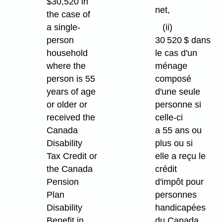
$30,520 in
net,
the case of
a single-
(ii)
person
30 520 $ dans
household
le cas d'un
where the
ménage
person is 55
composé
years of age
d'une seule
or older or
personne si
received the
celle-ci
Canada
a 55 ans ou
Disability
plus ou si
Tax Credit or
elle a reçu le
the Canada
crédit
Pension
d'impôt pour
Plan
personnes
Disability
handicapées
Benefit in
du Canada