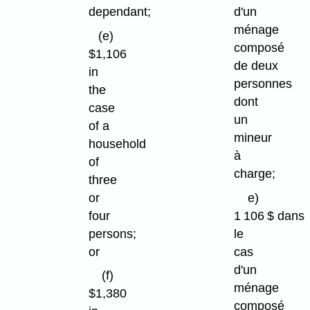
dependant;
d'un
ménage
(e)
composé
$1,106
de deux
in
personnes
the
dont
case
un
of a
mineur
household
à
of
charge;
three
or
e)
four
1 106 $ dans
persons;
le
or
cas
d'un
(f)
ménage
$1,380
composé