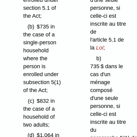
section 5.1 of
personne, si
the Act;
celle-ci est
inscrite au titre
(b)
$735 in
de
the case of a
l'article 5.1 de
single-person
la
Loi
;
household
where the
b)
person is
735 $ dans le
enrolled under
cas d'un
subsection 5(1)
ménage
of the Act;
composé
d'une seule
(c)
$832 in
personne, si
the case of a
celle-ci est
household of
inscrite au titre
two adults;
du
(d)
$1,064 in