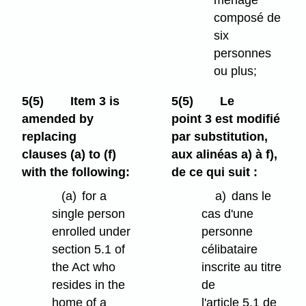
ménage
composé de
six
personnes
ou plus;
5(5)
Item 3 is
5(5)
Le
amended by
point 3 est modifié
replacing
par substitution,
clauses (a) to (f)
aux alinéas a) à f),
with the following:
de ce qui suit :
(a)
for a
a)
dans le
single person
cas d'une
enrolled under
personne
section 5.1 of
célibataire
the Act who
inscrite au titre
resides in the
de
home of a
l'article 5.1 de