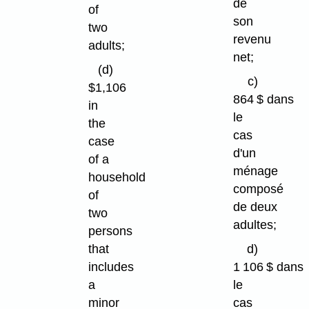
de
of
son
two
revenu
adults;
net;
(d)
c)
$1,106
864 $ dans
in
le
the
cas
case
d'un
of a
ménage
household
composé
of
de deux
two
adultes;
persons
that
d)
includes
1 106 $ dans
a
le
minor
cas