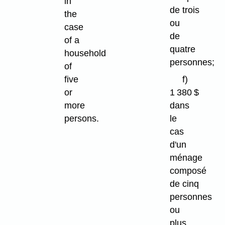
in
de trois
the
ou
case
de
of a
quatre
household
personnes;
of
five
f)
or
1 380 $
more
dans
persons.
le
cas
d'un
ménage
composé
de cinq
personnes
ou
plus.