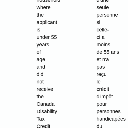
household
d'une
where
seule
the
personne
applicant
si
is
celle-
under 55
ci a
years
moins
of
de 55 ans
age
et n'a
and
pas
did
reçu
not
le
receive
crédit
the
d'impôt
Canada
pour
Disability
personnes
Tax
handicapées
Credit
du