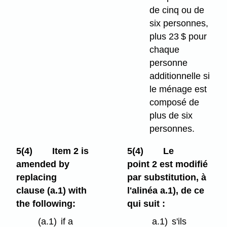
de cinq ou de
six personnes,
plus 23 $ pour
chaque
personne
additionnelle si
le ménage est
composé de
plus de six
personnes.
5(4)
Item 2 is
5(4)
Le
amended by
point 2 est modifié
replacing
par substitution, à
clause (a.1) with
l'alinéa a.1), de ce
the following:
qui suit :
(a.1)
if a
a.1)
s'ils