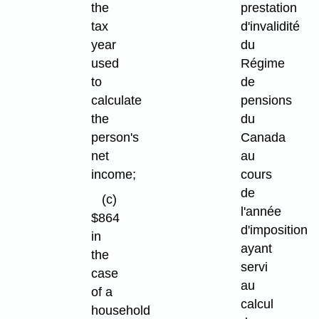
the
prestation
tax
d'invalidité
year
du
used
Régime
to
de
calculate
pensions
the
du
person's
Canada
net
au
income;
cours
de
(c)
l'année
$864
d'imposition
in
ayant
the
servi
case
au
of a
calcul
household