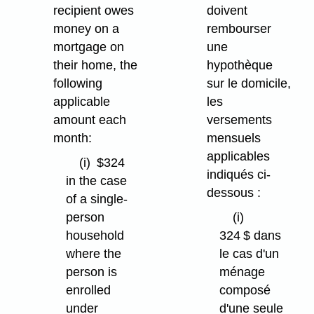
recipient owes
doivent
money on a
rembourser
mortgage on
une
their home, the
hypothèque
following
sur le domicile,
applicable
les
amount each
versements
month:
mensuels
applicables
(i)
$324
indiqués ci-
in the case
dessous :
of a single-
person
(i)
household
324 $ dans
where the
le cas d'un
person is
ménage
enrolled
composé
under
d'une seule