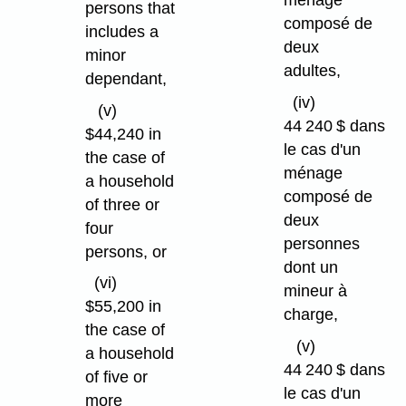
ménage
persons that
composé de
includes a
deux
minor
adultes,
dependant,
(iv)
(v)
44 240 $ dans
$44,240 in
le cas d'un
the case of
ménage
a household
composé de
of three or
deux
four
personnes
persons, or
dont un
(vi)
mineur à
$55,200 in
charge,
the case of
(v)
a household
44 240 $ dans
of five or
le cas d'un
more