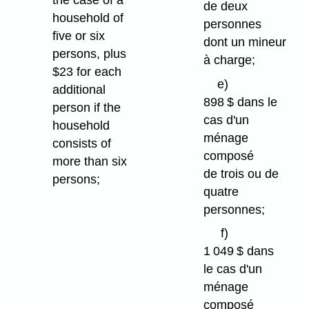
the case of a
de deux
household of
personnes
five or six
dont un mineur
persons, plus
à charge;
$23 for each
e)
additional
898 $ dans le
person if the
cas d'un
household
ménage
consists of
composé
more than six
de trois ou de
persons;
quatre
personnes;
f)
1 049 $ dans
le cas d'un
ménage
composé