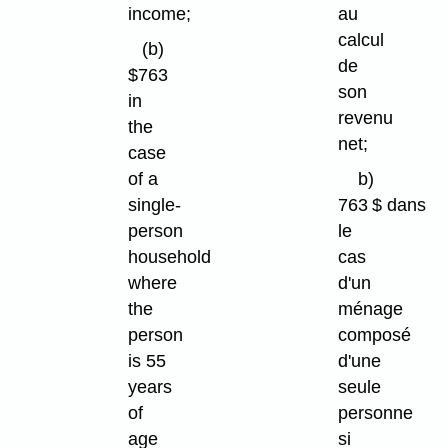
income;
au
calcul
(b)
de
$763
son
in
revenu
the
net;
case
of a
b)
single-
763 $ dans
person
le
household
cas
where
d'un
the
ménage
person
composé
is 55
d'une
years
seule
of
personne
age
si