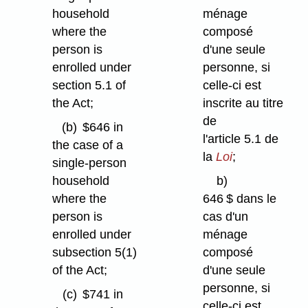
household
ménage
where the
composé
person is
d'une seule
enrolled under
personne, si
section 5.1 of
celle-ci est
the Act;
inscrite au titre
de
(b)
$646 in
l'article 5.1 de
the case of a
la
Loi
;
single-person
household
b)
where the
646 $ dans le
person is
cas d'un
enrolled under
ménage
subsection 5(1)
composé
of the Act;
d'une seule
personne, si
(c)
$741 in
celle-ci est