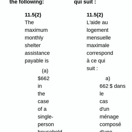
the following:
qui suit :
11.5(2)
11.5(2)
The
L'aide au
maximum
logement
monthly
mensuelle
shelter
maximale
assistance
correspond
payable is
à ce qui
suit :
(a)
$662
a)
in
662 $ dans
the
le
case
cas
of a
d'un
single-
ménage
person
composé