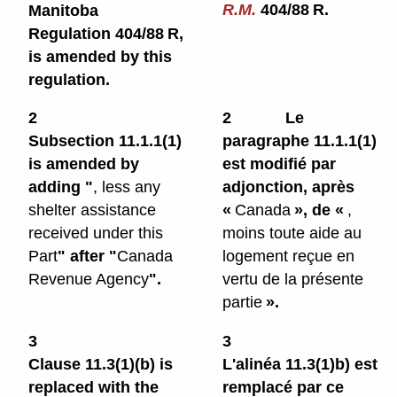
R.M.
404/88 R.
Manitoba
Regulation 404/88 R,
is amended by this
regulation.
2
2
Le
Subsection 11.1.1(1)
paragraphe 11.1.1(1)
is amended by
est modifié par
adding "
, less any
adjonction, après
shelter assistance
«
Canada
», de «
,
received under this
moins toute aide au
Part
" after "
Canada
logement reçue en
Revenue Agency
".
vertu de la présente
partie
».
3
3
Clause 11.3(1)⁠(b) is
L'alinéa 11.3(1)b) est
replaced with the
remplacé par ce