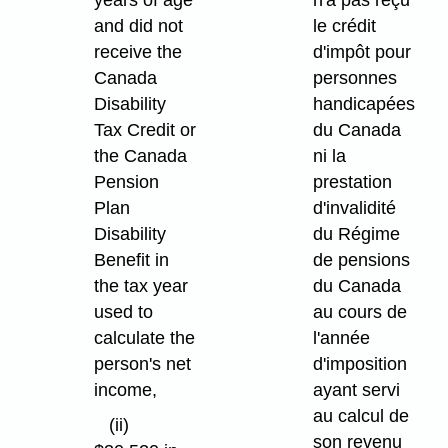
years of age
n'a pas reçu
and did not
le crédit
receive the
d'impôt pour
Canada
personnes
Disability
handicapées
Tax Credit or
du Canada
the Canada
ni la
Pension
prestation
Plan
d'invalidité
Disability
du Régime
Benefit in
de pensions
the tax year
du Canada
used to
au cours de
calculate the
l'année
person's net
d'imposition
income,
ayant servi
au calcul de
(ii)
son revenu