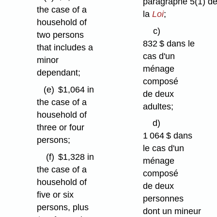
paragraphe 5(1) d
the case of a
la
Loi
;
household of
c)
two persons
832 $ dans le
that includes a
cas d'un
minor
ménage
dependant;
composé
(e)
$1,064 in
de deux
the case of a
adultes;
household of
d)
three or four
1 064 $ dans
persons;
le cas d'un
(f)
$1,328 in
ménage
the case of a
composé
household of
de deux
five or six
personnes
persons, plus
dont un mineur