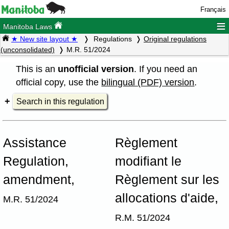
Français
≡
Manitoba Laws
★ New site layout ★
Regulations
Original regulations
(unconsolidated)
M.R. 51/2024
This is an
unofficial version
. If you need an
official copy, use the
bilingual (PDF) version
.
Search in this regulation
Assistance
Règlement
Regulation,
modifiant le
amendment,
Règlement sur les
allocations d'aide,
M.R. 51/2024
R.M. 51/2024