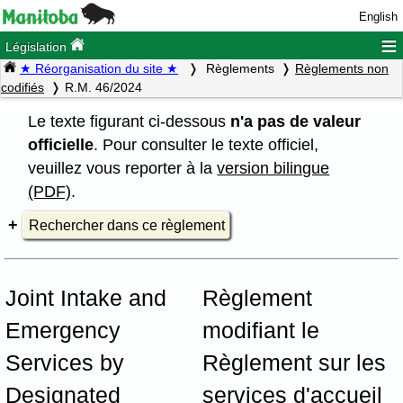
English
≡
Législation
★ Réorganisation du site ★
Règlements
Règlements non
codifiés
R.M. 46/2024
Le texte figurant ci-dessous
n'a pas de valeur
officielle
. Pour consulter le texte officiel,
veuillez vous reporter à la
version bilingue
(PDF)
.
Rechercher dans ce règlement
Joint Intake and
Règlement
Emergency
modifiant le
Services by
Règlement sur les
Designated
services d'accueil