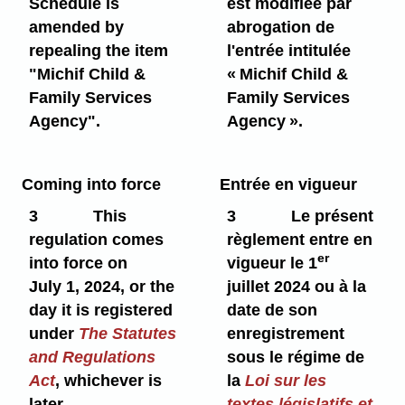
Schedule is
est modifiée par
amended by
abrogation de
repealing the item
l'entrée intitulée
"Michif Child &
« Michif Child &
Family Services
Family Services
Agency".
Agency ».
Coming into force
Entrée en vigueur
3
This
3
Le présent
regulation comes
règlement entre en
er
into force on
vigueur le 1
July 1, 2024, or the
juillet 2024 ou à la
day it is registered
date de son
under
The Statutes
enregistrement
and Regulations
sous le régime de
Act
, whichever is
la
Loi sur les
later.
textes législatifs et