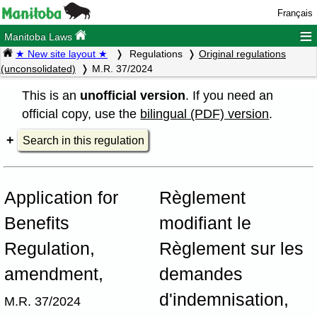
Français
≡
Manitoba Laws
★ New site layout ★
Regulations
Original regulations
(unconsolidated)
M.R. 37/2024
This is an
unofficial version
. If you need an
official copy, use the
bilingual (PDF) version
.
Search in this regulation
Application for
Règlement
Benefits
modifiant le
Regulation,
Règlement sur les
amendment,
demandes
d'indemnisation,
M.R. 37/2024