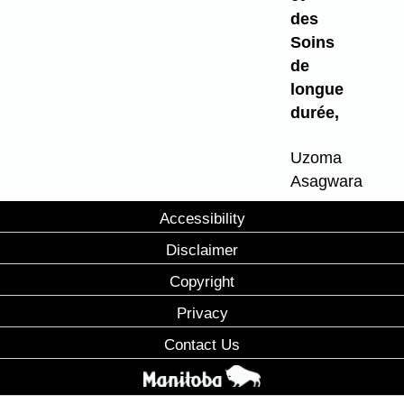
des
Soins
de
longue
durée,
Uzoma
Asagwara
Accessibility
Disclaimer
Copyright
Privacy
Contact Us