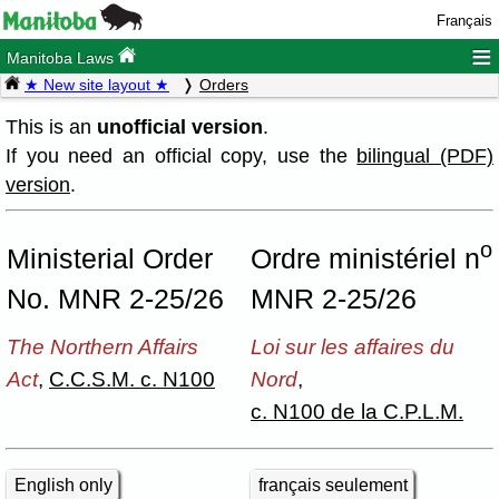
Français
≡
Manitoba Laws
★ New site layout ★
Orders
This is an
unofficial version
.
If you need an official copy, use the
bilingual (PDF)
version
.
o
Ministerial Order
Ordre ministériel n
No. MNR 2-25/26
MNR 2-25/26
The Northern Affairs
Loi sur les affaires du
Act
,
C.C.S.M. c. N100
Nord
,
c. N100 de la C.P.L.M.
English only
français seulement