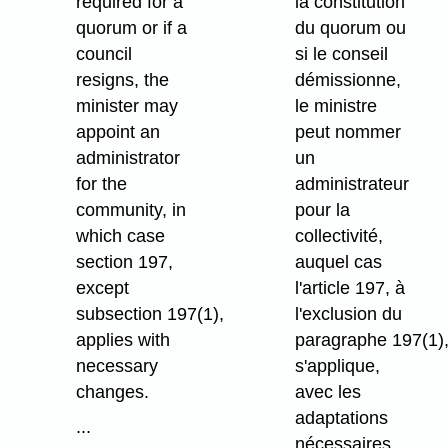
required for a
la constitution
quorum or if a
du quorum ou
council
si le conseil
resigns, the
démissionne,
minister may
le ministre
appoint an
peut nommer
administrator
un
for the
administrateur
community, in
pour la
which case
collectivité,
section 197,
auquel cas
except
l'article 197, à
subsection 197(1),
l'exclusion du
applies with
paragraphe 197(1)
necessary
s'applique,
changes.
avec les
adaptations
...
nécessaires.