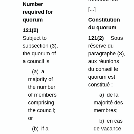
Number
[...]
required for
quorum
Constitution
du quorum
121(2)
Subject to
121(2)
Sous
subsection (3),
réserve du
the quorum of
paragraphe (3),
a council is
aux réunions
du conseil le
(a)
a
quorum est
majority of
constitué :
the number
of members
a)
de la
comprising
majorité des
the council;
membres;
or
b)
en cas
(b)
if a
de vacance