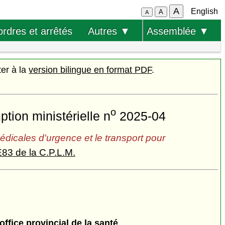
A
English
A
A
ordres et arrêtés
Autres ▼
Assemblée ▼
ter à la
version bilingue en format PDF
.
o
ion ministérielle n
2025-04
médicales d'urgence et le transport pour
E83 de la C.P.L.M.
ffice provincial de la santé