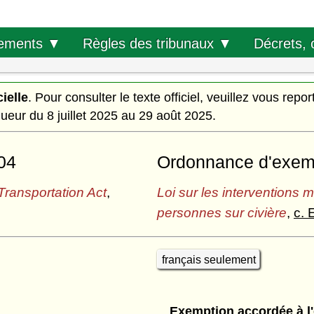
Décrets, 
ements ▼
Règles des tribunaux ▼
cielle
. Pour consulter le texte officiel, veuillez vous repor
igueur du 8 juillet 2025 au 29 août 2025.
04
Ordonnance d'exempt
ransportation Act
,
Loi sur les interventions 
personnes sur civière
,
c. 
français seulement
Exemption accordée à l'o