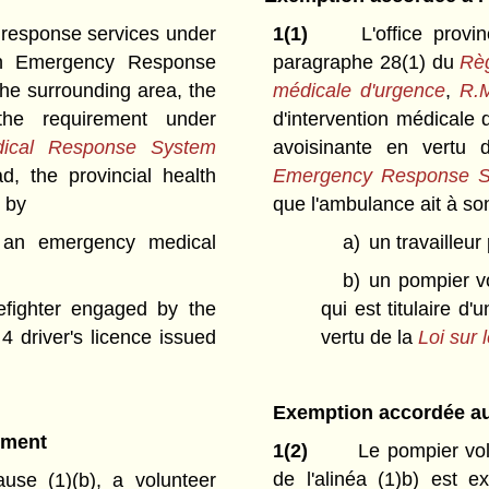
response services under
1(1)
L'office provi
th Emergency Response
paragraphe 28(1) du
Règ
the surrounding area, the
médicale d'urgence
,
R.
the requirement under
d'intervention médicale 
ical Response System
avoisinante en vertu
d, the provincial health
Emergency Response Se
d by
que l'ambulance ait à so
 an emergency medical
a)
un travailleu
b)
un pompier vo
efighter engaged by the
qui est titulaire d
 driver's licence issued
vertu de la
Loi sur 
Exemption accordée au
ement
1(2)
Le pompier vol
de l'alinéa (1)b) est e
use (1)(b), a volunteer