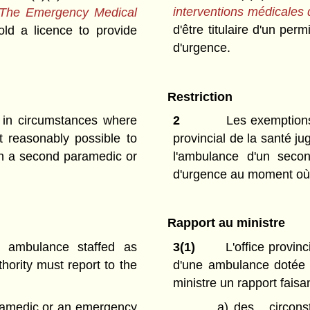
interventions médicales 
The Emergency Medical
d'être titulaire d'un per
old a licence to provide
d'urgence.
Restriction
 in circumstances where
2
Les exemptions p
ot reasonably possible to
provincial de la santé ju
ith a second paramedic or
l'ambulance d'un secon
d'urgence au moment où 
Rapport au ministre
n ambulance staffed as
3(1)
L'office provinc
thority must report to the
d'une ambulance dotée d
ministre un rapport faisan
aramedic or an emergency
a)
des circonst