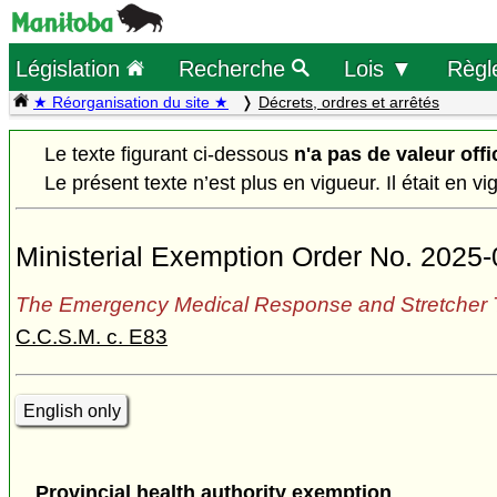
Législation
Recherche
Lois ▼
Règl
★ Réorganisation du site ★
Décrets, ordres et arrêtés
Le texte figurant ci-dessous
n'a pas de valeur offi
Le présent texte n’est plus en vigueur. Il était en v
Ministerial Exemption Order No. 2025-
The Emergency Medical Response and Stretcher T
C.C.S.M. c. E83
English only
Provincial health authority exemption