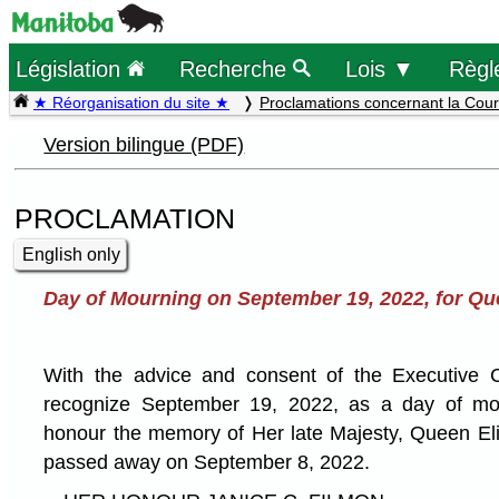
Législation
Recherche
Lois ▼
Règl
★ Réorganisation du site ★
Proclamations concernant la Cou
Version bilingue (PDF)
PROCLAMATION
English only
Day of Mourning on September 19, 2022, for Que
With the advice and consent of the Executive 
recognize September 19, 2022, as a day of mou
honour the memory of Her late Majesty, Queen El
passed away on September 8, 2022.