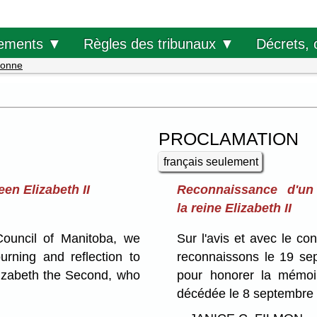
Décrets, 
ements ▼
Règles des tribunaux ▼
ronne
PROCLAMATION
français seulement
en Elizabeth II
Reconnaissance d'un
la reine Elizabeth II
Council of Manitoba, we
Sur l'avis et avec le c
rning and reflection to
reconnaissons le 19 se
izabeth the Second, who
pour honorer la mémoi
décédée le 8 septembre