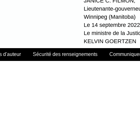
JANICE C. FILMON,
Lieutenante-gouverne
Winnipeg (Manitoba)
Le 14 septembre 2022
Le ministre de la Justi
KELVIN GOERTZEN
s d'auteur
Sécurité des renseignements
Communiquer