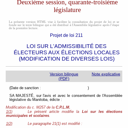
Deuxième session, quarante-troisième
législature
La présente version HTML vise à faciliter la consultation du projet de loi et se
fonde sur le texte bilingue qui a été distribué à l'Assemblée législative après l’étape
de la première lecture.
Projet de loi 211
LOI SUR L'ADMISSIBILITÉ DES
ÉLECTEURS AUX ÉLECTIONS LOCALES
(MODIFICATION DE DIVERSES LOIS)
Version bilingue
Note explicative
(PDF)
(Date de sanction : )
SA MAJESTÉ, sur l'avis et avec le consentement de l'Assemblée
législative du Manitoba, édicte :
Modification du c. M257 de la
C.P.L.M.
1(1)
Le présent article modifie la
Loi sur les élections
municipales et scolaires
.
1(2)
Le paragraphe 21(1) est modifié :