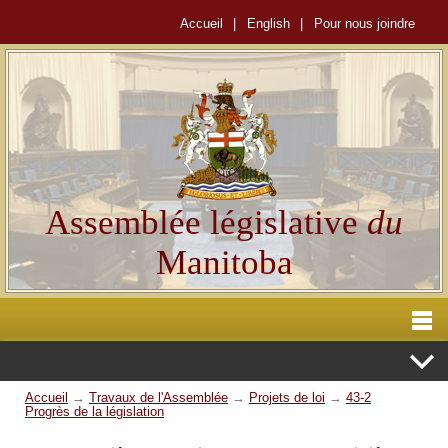
Accueil
|
English
|
Pour nous joindre
Assemblée législative
du
Manitoba
Accueil
→
Travaux de l'Assemblée
→
Projets de loi
→
43-2
Progrès de la législation