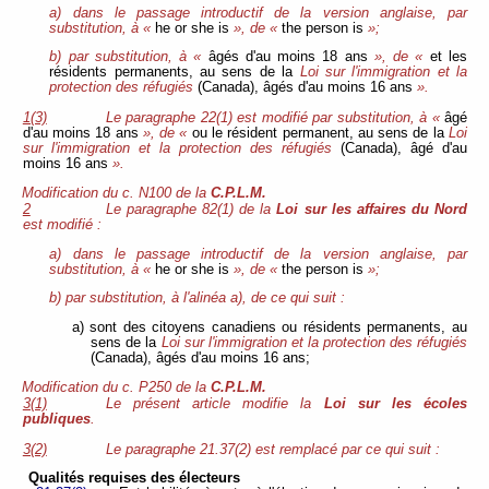
a) dans le passage introductif de la version anglaise, par
substitution, à «
he or she is
», de «
the person is
»;
b) par substitution, à «
âgés d'au moins 18 ans
», de «
et les
résidents permanents, au sens de la
Loi sur l'immigration et la
protection des réfugiés
(Canada), âgés d'au moins 16 ans
».
1(3)
Le paragraphe 22(1) est modifié par substitution, à «
âgé
d'au moins 18 ans
», de «
ou le résident permanent, au sens de la
Loi
sur l'immigration et la protection des réfugiés
(Canada), âgé d'au
moins 16 ans
».
Modification du c. N100 de la
C.P.L.M.
2
Le paragraphe 82(1) de la
Loi sur les affaires du Nord
est modifié :
a) dans le passage introductif de la version anglaise, par
substitution, à «
he or she is
», de «
the person is
»;
b) par substitution, à l'alinéa a), de ce qui suit :
a) sont des citoyens canadiens ou résidents permanents, au
sens de la
Loi sur l'immigration et la protection des réfugiés
(Canada), âgés d'au moins 16 ans;
Modification du c. P250 de la
C.P.L.M.
3(1)
Le présent article modifie la
Loi sur les écoles
publiques
.
3(2)
Le paragraphe 21.37(2) est remplacé par ce qui suit :
Qualités requises des électeurs