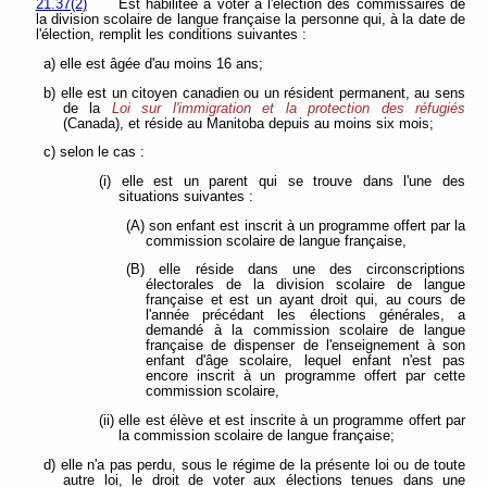
21.37(2)
Est habilitée à voter à l'élection des commissaires de
la division scolaire de langue française la personne qui, à la date de
l'élection, remplit les conditions suivantes :
a) elle est âgée d'au moins 16 ans;
b) elle est un citoyen canadien ou un résident permanent, au sens
de la
Loi sur l'immigration et la protection des réfugiés
(Canada), et réside au Manitoba depuis au moins six mois;
c) selon le cas :
(i) elle est un parent qui se trouve dans l'une des
situations suivantes :
(A) son enfant est inscrit à un programme offert par la
commission scolaire de langue française,
(B) elle réside dans une des circonscriptions
électorales de la division scolaire de langue
française et est un ayant droit qui, au cours de
l'année précédant les élections générales, a
demandé à la commission scolaire de langue
française de dispenser de l'enseignement à son
enfant d'âge scolaire, lequel enfant n'est pas
encore inscrit à un programme offert par cette
commission scolaire,
(ii) elle est élève et est inscrite à un programme offert par
la commission scolaire de langue française;
d) elle n'a pas perdu, sous le régime de la présente loi ou de toute
autre loi, le droit de voter aux élections tenues dans une