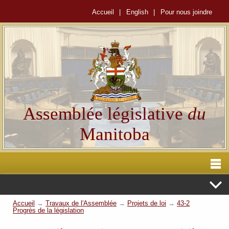
Accueil
|
English
|
Pour nous joindre
Assemblée législative
du
Manitoba
Accueil
→
Travaux de l'Assemblée
→
Projets de loi
→
43-2
Progrès de la législation