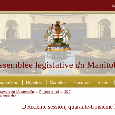
A
ssemblée législative
du
Manito
Assemblée
Députés
Comités
Hansard
Visiter
ravaux de l'Assemblée
→
Projets de loi
→
43-2
a législation
Deuxième session, quarante-troisième l