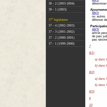
48(1)
38 - 2 (2003-2004)
déterminer 
38 - 1 (2003)
Ajourneme
48(2)
ou autres 
e
37
legislature
détenue da
37 - 4 (2002-2003)
Participati
48(3)
37 - 3 (2001-2002)
article pe
de paix jud
37 - 2 (2000-2001)
pas raison
37 - 1 (1999-2000)
7
8(1)
a) dans l
b) dans 
8(2)
a) dans l
b) dans l
8(3)
9
10