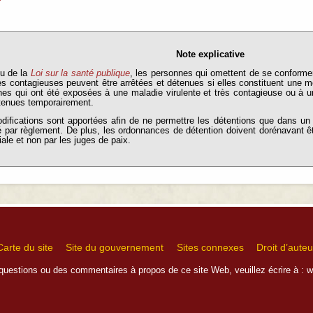
Note explicative
tu de la
Loi sur la santé publique
, les personnes qui omettent de se conform
s contagieuses peuvent être arrêtées et détenues si elles constituent une m
nes qui ont été exposées à une maladie virulente et très contagieuse ou à
étenues temporairement.
ifications sont apportées afin de ne permettre les détentions que dans un 
 par règlement. De plus, les ordonnances de détention doivent dorénavant êt
iale et non par les juges de paix.
Carte du site
Site du gouvernement
Sites connexes
Droit d’auteu
questions ou des commentaires à propos de ce site Web, veuillez écrire à :
w