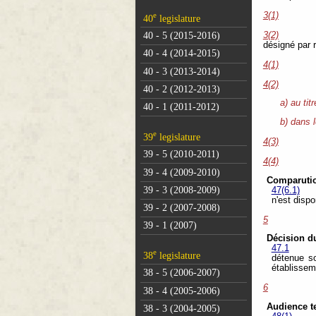
e
3(1)
40
legislature
3(2)
40 - 5 (2015-2016)
désigné par 
40 - 4 (2014-2015)
4(1)
40 - 3 (2013-2014)
4(2)
40 - 2 (2012-2013)
a) au tit
40 - 1 (2011-2012)
b) dans 
e
39
legislature
4(3)
39 - 5 (2010-2011)
4(4)
39 - 4 (2009-2010)
Comparutio
39 - 3 (2008-2009)
47(6.1)
n'est dispo
39 - 2 (2007-2008)
5
39 - 1 (2007)
Décision du
47.1
e
38
legislature
détenue so
établisseme
38 - 5 (2006-2007)
6
38 - 4 (2005-2006)
Audience t
38 - 3 (2004-2005)