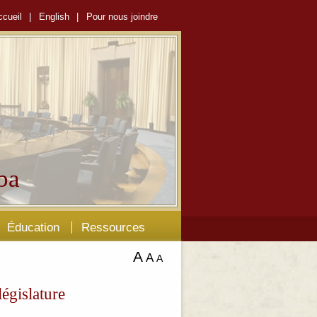
ccueil
|
English
|
Pour nous joindre
ba
Éducation
Ressources
A
A
A
égislature