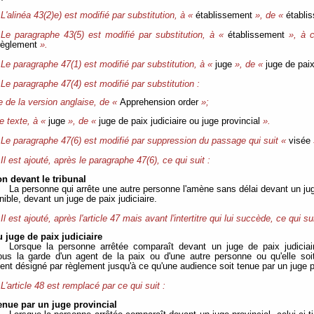
L'alinéa 43(2)e) est modifié par substitution, à «
établissement
», de «
établi
Le paragraphe 43(5) est modifié par substitution, à «
établissement
», à c
règlement
».
Le paragraphe 47(1) est modifié par substitution, à «
juge
», de «
juge de paix
Le paragraphe 47(4) est modifié par substitution :
re de la version anglaise, de «
Apprehension order
»;
le texte, à «
juge
», de «
juge de paix judiciaire ou juge provincial
».
Le paragraphe 47(6) est modifié par suppression du passage qui suit «
visée
Il est ajouté, après le paragraphe 47(6), ce qui suit :
n devant le tribunal
La personne qui arrête une autre personne l'amène sans délai devant un juge
nible, devant un juge de paix judiciaire.
Il est ajouté, après l'article 47 mais avant l'intertitre qui lui succède, ce qui sui
 juge de paix judiciaire
Lorsque la personne arrêtée comparaît devant un juge de paix judiciaire
us la garde d'un agent de la paix ou d'une autre personne ou qu'elle soi
nt désigné par règlement jusqu'à ce qu'une audience soit tenue par un juge pro
L'article 48 est remplacé par ce qui suit :
enue par un juge provincial