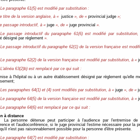
Le paragraphe 61(5) est modifié par substitution :
e titre de la version anglaise, à «
justice
», de «
provincial judge
»;
le passage introductif, à «
juge
», de «
juge provincial
».
Le passage introductif du paragraphe 61(6) est modifié par substitution
t désigné par règlement
».
Le passage introductif du paragraphe 62(1) de la version française est modifi
Le paragraphe 62(2) de la version française est modifié par substitution, à «
j
L'alinéa 63(2)b) est remplacé par ce qui suit :
emise à l'hôpital ou à un autre établissement désigné par règlement qu'elle 
ssement;
Les paragraphes 64(1) et (4) sont modifiés par substitution, à «
juge
», de «
j
Le paragraphe 64(5) de la version française est modifié par substitution, à «
j
Le paragraphe 64(6) est remplacé par ce qui suit :
on à distance
La personne détenue peut participer à l'audience par l'entremise d
ence et l'audioconférence, si le juge provincial l'estime nécessaire pour la pr
qu'il n'est pas raisonnablement possible pour la personne d'être présente.
Le paragraphe 64(7) est modifié par substitution :