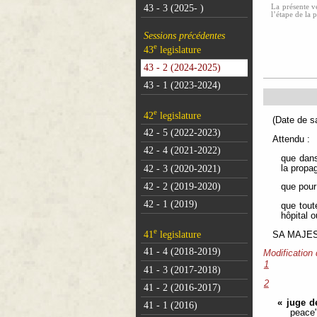
La présente ve
43 - 3 (2025- )
l’étape de la 
Sessions précédentes
e
43
legislature
43 - 2 (2024-2025)
43 - 1 (2023-2024)
e
42
legislature
(Dat
42 - 5 (2022-2023)
Attendu :
42 - 4 (2021-2022)
que dans
42 - 3 (2020-2021)
la propa
42 - 2 (2019-2020)
que pour 
42 - 1 (2019)
que tout
hôpital 
e
41
legislature
SA MAJESTÉ
41 - 4 (2018-2019)
Modification
1
41 - 3 (2017-2018)
2
41 - 2 (2016-2017)
« juge d
41 - 1 (2016)
peace"