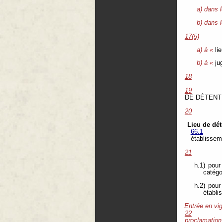
a) dans l
b) dans 
17(5)
a) à «
li
b) à «
ju
18
19
DE DÉTENT
20
Lieu de dé
66.1
établissem
21
h.1) pour
catégo
h.2) pour
établi
Entrée en vi
22
proclamation