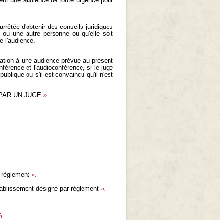
tient une audience de toute urgence pour
arrêtée d'obtenir des conseils juridiques
 ou une autre personne ou qu'elle soit
e l'audience.
ipation à une audience prévue au présent
férence et l'audioconférence, si le juge
publique ou s'il est convaincu qu'il n'est
PAR UN JUGE
».
r règlement
».
ablissement désigné par règlement
».
t :