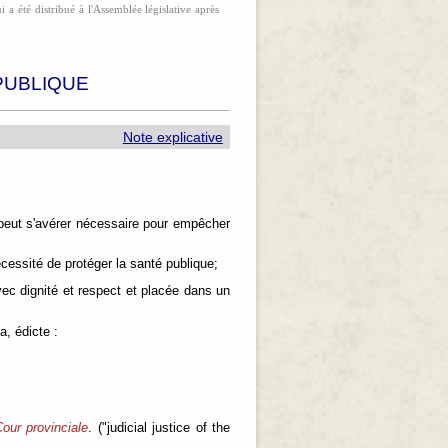
 a été distribué à l'Assemblée législative après
 PUBLIQUE
Note explicative
 peut s'avérer nécessaire pour empêcher
nécessité de protéger la santé publique;
vec dignité et respect et placée dans un
, édicte :
Cour provinciale
. ("judicial justice of the