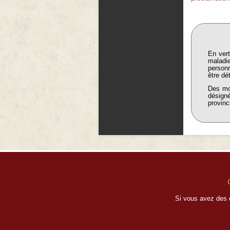
En ver
maladie
person
être d
Des mod
désigné
provinc
Si vous avez des 