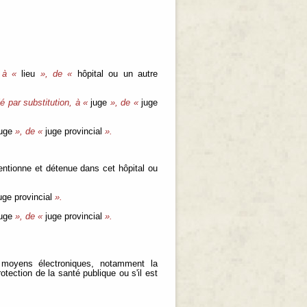
, à «
lieu
», de «
hôpital ou un autre
é par substitution, à «
juge
», de «
juge
uge
», de «
juge provincial
».
mentionne et détenue dans cet hôpital ou
uge provincial
».
uge
», de «
juge provincial
».
e moyens électroniques, notamment la
otection de la santé publique ou s'il est