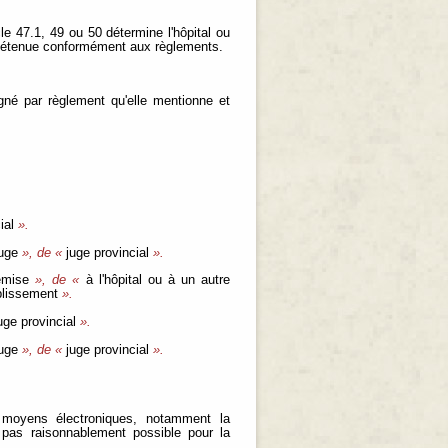
le 47.1, 49 ou 50 détermine l'hôpital ou
e détenue conformément aux règlements.
igné par règlement qu'elle mentionne et
ial
».
uge
», de «
juge provincial
».
emise
», de «
à l'hôpital ou à un autre
blissement
».
uge provincial
».
uge
», de «
juge provincial
».
e moyens électroniques, notamment la
t pas raisonnablement possible pour la