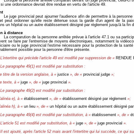
Lorsque la personne arrêtée comparaît devant un juge provincial, celui-ci 
si une ordonnance devrait être rendue en vertu de l'article 49.
nt
Le juge provincial peut ajourner l'audience afin de permettre à la personne 
et peut ordonner qu'elle reste détenue sous la garde d'un agent de la paix
ns un hôpital ou un autre établissement désigné par règlement jusqu'à la fin d
on à distance
La comparution de la personne arrêtée prévue à l'article 47.1 ou sa partic
uvent se faire par l'entremise de moyens électroniques, notamment la vidéocon
iciaire ou le juge provincial l'estime nécessaire pour la protection de la santé 
nablement possible pour la personne d'être présente.
L'intertitre qui précède l'article 49 est modifié par suppression de «
RENDUE 
Le paragraphe 49(1) est modifié par substitution :
e titre de la version anglaise, à «
justice
», de «
provincial judge
»;
le texte, à «
juge
», de «
juge provincial
».
Le paragraphe 49(2) est modifié par substitution :
'alinéa e), à «
établissement
», de «
établissement désigné par règlement
»;
'alinéa h), à «
un lieu
», de «
un hôpital ou un autre établissement désigné pa
Le paragraphe 49(4) est modifié par substitution, à «
établissement
», de «
ét
L'article 51 est modifié par substitution, à «
juge
», de «
juge provincial
».
Il est ajouté, après l'article 52 mais avant l'intertitre qui lui succède, ce qui sui