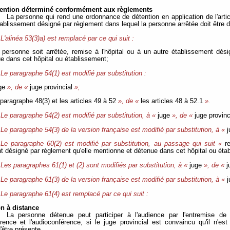
tention déterminé conformément aux règlements
La personne qui rend une ordonnance de détention en application de l'artic
tablissement désigné par règlement dans lequel la personne arrêtée doit êtr
L'alinéa 53(3)a) est remplacé par ce qui suit :
 personne soit arrêtée, remise à l'hôpital ou à un autre établissement dés
e dans cet hôpital ou établissement;
Le paragraphe 54(1) est modifié par substitution :
ge
», de «
juge provincial
»;
 paragraphe 48(3) et les articles 49 à 52
», de «
les articles 48 à 52.1
».
Le paragraphe 54(2) est modifié par substitution, à «
juge
», de «
juge provinc
Le paragraphe 54(3) de la version française est modifié par substitution, à «
j
Le paragraphe 60(2) est modifié par substitution, au passage qui suit «
r
t désigné par règlement qu'elle mentionne et détenue dans cet hôpital ou éta
Les paragraphes 61(1) et (2) sont modifiés par substitution, à «
juge
», de «
j
Le paragraphe 61(3) de la version française est modifié par substitution, à «
j
Le paragraphe 61(4) est remplacé par ce qui suit :
on à distance
La personne détenue peut participer à l'audience par l'entremise d
rence et l'audioconférence, si le juge provincial est convaincu qu'il n'es
'être présente.