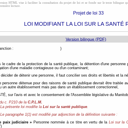
rsion HTML vise à faciliter la consultation du projet de loi et se fonde sur le texte bilingue qui
première lecture.
Projet de loi 33
LOI MODIFIANT LA LOI SUR LA SANTÉ
Version bilingue (PDF)
e de sanction : )
 le cadre de la protection de la santé publique, la détention d'une personne
gation d'une maladie contagieuse ou d'un contaminant;
décider de détenir une personne, il faut concilier ses droits et libertés et la 
e personne détenue pour des raisons de santé publique devrait être traitée a
ou un autre établissement mais pas dans un établissement correctionnel,
, sur l'avis et avec le consentement de l'Assemblée législative du Manitoba
 du c. P210 de la
C.P.L.M.
La présente loi modifie la
Loi sur la santé publique
.
Le paragraphe 1(1) est modifié par adjonction de la définition suivante :
e paix judiciaire »
Personne nommée à ce titre en vertu de la
Loi sur la 
)