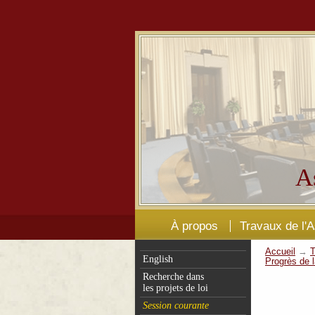
A
À propos
Travaux de l'
Accueil
→
T
English
Progrès de l
Recherche dans
les projets de loi
Session courante