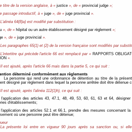
e titre de la version anglaise, à «
justice
», de «
provincial judge
»;
le passage introductif, à «
juge
», de «
juge provincial
».
L'alinéa 64(8)a) est modifié par substitution :
eu
», de «
hôpital ou un autre établissement désigné par règlement
»;
ge
», de «
juge provincial
».
Les paragraphes 65(1) et (2) de la version française sont modifiés par substit
L'intertitre qui précède l'article 66 est remplacé par «
RAPPORTS OBLIGAT
ION
».
Il est ajouté, après l'article 66 mais dans la partie 5, ce qui suit :
tention déterminé conformément aux règlements
La personne qui rend une ordonnance de détention au titre de la présente
ent désigné par règlement dans lequel la personne arrêtée doit être détenue
Il est ajouté, après l'alinéa 112(1)h), ce qui suit :
 l'application des articles 43, 47.1, 48, 49, 53, 60, 61, 63 et 64, désigner
ries d'établissements;
 l'application des articles 52.1 et 66.1, prendre des mesures concernant la 
ssement où une personne peut être détenue;
gueur
La présente loi entre en vigueur 90 jours après sa sanction ou, si elle
.