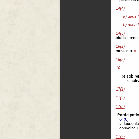
14(4)
a) dans l
b) dans 
14(5)
établissemen
15(1)
provincial
».
15(2)
16
b) soit r
établi
17(1)
17(2)
17(3)
Participati
64(6)
vidéoconfér
convaincu 
17(4)