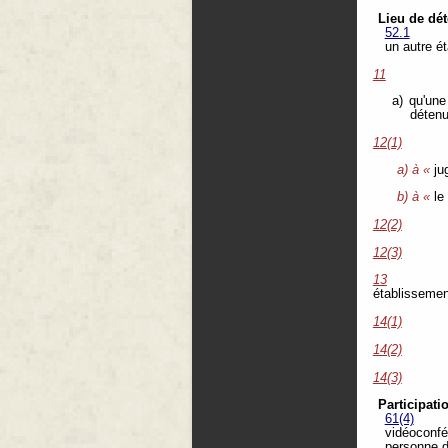
Lieu de dé
52.1
un autre é
11
a) qu'une
détenu
12(1)
a) à «
ju
b) à «
le
12(2)
12(3)
13
établissemen
14(1)
14(2)
14(3)
Participati
61(4)
vidéoconfé
personne d