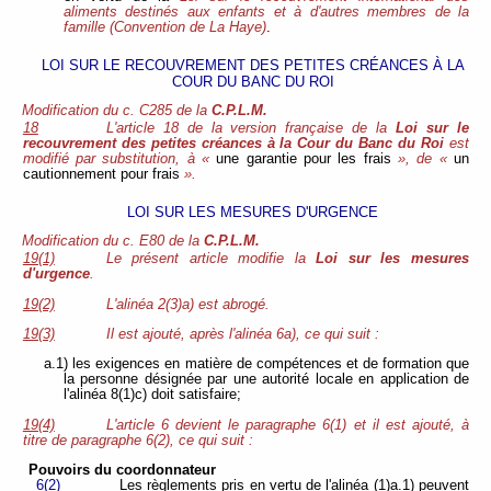
aliments destinés aux enfants et à d'autres membres de la
famille (Convention de La Haye)
.
LOI SUR LE RECOUVREMENT DES PETITES CRÉANCES À LA
COUR DU BANC DU ROI
Modification du c. C285 de la
C.P.L.M.
18
L'article 18 de la version française de la
Loi sur le
recouvrement des petites créances à la Cour du Banc du Roi
est
modifié par substitution, à «
une garantie pour les frais
», de «
un
cautionnement pour frais
».
LOI SUR LES MESURES D'URGENCE
Modification du c. E80 de la
C.P.L.M.
19(1)
Le présent article modifie la
Loi sur les mesures
d'urgence
.
19(2)
L'alinéa 2(3)a) est abrogé.
19(3)
Il est ajouté, après l'alinéa 6a), ce qui suit :
a.1) les exigences en matière de compétences et de formation que
la personne désignée par une autorité locale en application de
l'alinéa 8(1)c) doit satisfaire;
19(4)
L'article 6 devient le paragraphe 6(1) et il est ajouté, à
titre de paragraphe 6(2), ce qui suit :
Pouvoirs du coordonnateur
6(2)
Les règlements pris en vertu de l'alinéa (1)a.1) peuvent