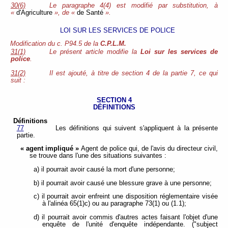
30(6)
Le paragraphe 4(4) est modifié par substitution, à
«
d'Agriculture
», de «
de Santé
».
LOI SUR LES SERVICES DE POLICE
Modification du c. P94.5 de la
C.P.L.M.
31(1)
Le présent article modifie la
Loi sur les services de
police
.
31(2)
Il est ajouté, à titre de section 4 de la partie 7, ce qui
suit :
SECTION 4
DÉFINITIONS
Définitions
77
Les définitions qui suivent s'appliquent à la présente
partie.
« agent impliqué »
Agent de police qui, de l'avis du directeur civil,
se trouve dans l'une des situations suivantes :
a) il pourrait avoir causé la mort d'une personne;
b) il pourrait avoir causé une blessure grave à une personne;
c) il pourrait avoir enfreint une disposition réglementaire visée
à l'alinéa 65(1)c) ou au paragraphe 73(1) ou (1.1);
d) il pourrait avoir commis d'autres actes faisant l'objet d'une
enquête de l'unité d'enquête indépendante. ("subject