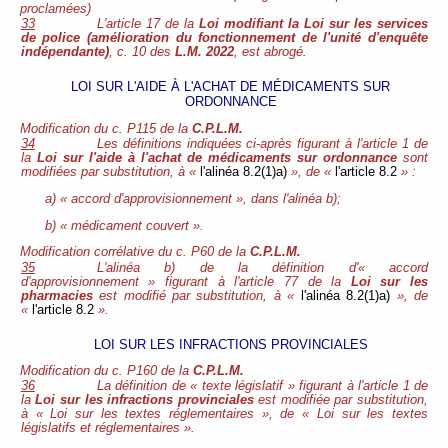
proclamées)
33
L'article 17 de la
Loi modifiant la Loi sur les services
de police (amélioration du fonctionnement de l'unité d'enquête
indépendante)
, c. 10 des
L.M. 2022
, est abrogé.
LOI SUR L'AIDE À L'ACHAT DE MÉDICAMENTS SUR
ORDONNANCE
Modification du c. P115 de la
C.P.L.M.
34
Les définitions indiquées ci-après figurant à l'article 1 de
la
Loi sur l'aide à l'achat de médicaments sur ordonnance
sont
modifiées par substitution, à «
l'alinéa 8.2(1)a)
», de «
l'article 8.2
» :
a) « accord d'approvisionnement », dans l'alinéa b);
b) « médicament couvert ».
Modification
corrélative du c. P60 de la
C.P.L.M.
35
L'alinéa b) de la définition d'« accord
d'approvisionnement » figurant à l'article 77 de la
Loi sur les
pharmacies
est modifié par substitution, à «
l'alinéa 8.2(1)a)
», de
«
l'article 8.2
».
LOI SUR LES INFRACTIONS PROVINCIALES
Modification du c. P160 de la
C.P.L.M.
36
La définition de « texte législatif » figurant à l'article 1 de
la
Loi sur les infractions provinciales
est modifiée par substitution,
à « Loi sur les textes réglementaires », de « Loi sur les textes
législatifs et réglementaires ».