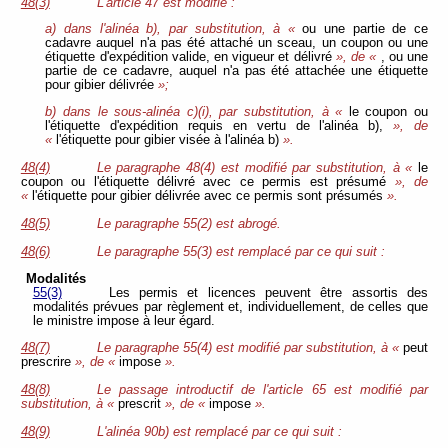
48(3)
L'article 47 est modifié :
a) dans l'alinéa b), par substitution, à «
ou une partie de ce
cadavre auquel n'a pas été attaché un sceau, un coupon ou une
étiquette d'expédition valide, en vigueur et délivré
», de «
, ou une
partie de ce cadavre, auquel n'a pas été attachée une étiquette
pour gibier délivrée
»;
b) dans le sous-alinéa c)(i), par substitution, à «
le coupon ou
l'étiquette d'expédition requis en vertu de l'alinéa b),
», de
«
l'étiquette pour gibier visée à l'alinéa b)
».
48(4)
Le paragraphe 48(4) est modifié par substitution, à «
le
coupon ou l'étiquette délivré avec ce permis est présumé
», de
«
l'étiquette pour gibier délivrée avec ce permis sont présumés
».
48(5)
Le paragraphe 55(2) est abrogé.
48(6)
Le paragraphe 55(3) est remplacé par ce qui suit :
Modalités
55(3)
Les permis et licences peuvent être assortis des
modalités prévues par règlement et, individuellement, de celles que
le ministre impose à leur égard.
48(7)
Le paragraphe 55(4) est modifié par substitution, à «
peut
prescrire
», de «
impose
».
48(8)
Le passage introductif de l'article 65 est modifié par
substitution, à «
prescrit
», de «
impose
».
48(9)
L'alinéa 90b) est remplacé par ce qui suit :