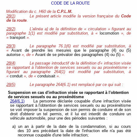
CODE DE LA ROUTE
Modification du c. H60 de la
C.P.L.M.
28(1)
Le présent article modifie la version française du
Code
de la route
.
28(2)
L'alinéa a) de la définition de « circulation » figurant au
paragraphe 1(1) est modifié par substitution, à «
locomotion
», de
«
transport
».
28(3)
Le paragraphe 76.1(6) est modifié par substitution, à
«
Avant de prendre les mesures que le paragraphe (4) ou (5)
autorise
», de «
Avant de se prévaloir des paragraphes (4) ou (5)
».
28(4)
Le passage introductif de la définition d'« infraction visée
se rapportant à l'obtention de services sexuels ou au proxénétisme »
figurant au paragraphe 264(1) est modifié par substitution, à
«
conduit
», de «
conduisait
».
28(5)
Le paragraphe 264(6.1) est remplacé par ce qui suit :
Suspension en cas d'infraction visée se rapportant à l'obtention
de services sexuels ou au proxénétisme
264(6.1)
La personne déclarée coupable d'une infraction visée
se rapportant à l'obtention de services sexuels ou au proxénétisme
se voit imposer la suspension de son permis de conduire et de son
droit d'obtenir un tel permis, et il lui est interdit de conduire un
véhicule automobile, pour une des périodes suivantes :
a) un an à partir de la date de la condamnation, si au cours
des 10 ans précédant la date de l'infraction elle n'a pas été
reconnue coupable d'une telle infraction;