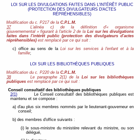
LOI SUR LES DIVULGATIONS FAITES DANS L'INTÉRÊT PUBLIC
(PROTECTION DES DIVULGATEURS D'ACTES
RÉPRÉHENSIBLES)
Modification du c. P217 de la
C.P.L.M.
37
L'alinéa c) de la définition d'« organisme
gouvernemental » figurant à l'article 2 de la
Loi sur les divulgations
faites dans l'intérêt public (protection des divulgateurs d'actes
répréhensibles)
est remplacé par ce qui suit :
c) office au sens de la
Loi sur les services à l'enfant et à la
famille
;
LOI SUR LES BIBLIOTHÈQUES PUBLIQUES
Modification du c. P220 de la
C.P.L.M.
38
Le paragraphe 2(1) de la
Loi sur les bibliothèques
publiques
est remplacé par ce qui suit :
Conseil consultatif des bibliothèques publiques
2(1)
Le Conseil consultatif des bibliothèques publiques est
maintenu et se compose :
a) d'au plus six membres nommés par le lieutenant-gouverneur en
conseil;
b) des membres d'office suivants :
(i) le sous-ministre du ministère relevant du ministre, ou son
délégué,