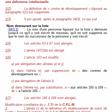
une déficience intellectuelle
.
1(2)
La définition de « centre de développement » figurant au
paragraphe 1(1) est supprimée.
1(3)
Il est ajouté, après le paragraphe 34(3), ce qui suit :
Nom demeurant sur la liste
34(3.1)
Le nom d'une personne figurant sur la liste y demeure
jusqu'à ce qu'il y soit inscrit de nouveau, qu'il en soit supprimé ou
que le nom du successeur de la personne y soit inscrit.
1(4)
Les articles 63 à 67 sont abrogés.
1(5)
L'alinéa 147(1)b) est abrogé.
1(6)
L'article 163 est modifié :
a) par abrogation des alinéas a) et j);
b) dans l'alinéa k), par suppression de «
des centres de
développement ou
»;
c) par abrogation de l'alinéa l);
d) dans l'alinéa m), par substitution, à «
aux articles 165 à 169
»,
de «
à l'article 165
».
1(7)
Les articles 166 à 169 sont abrogés.
Modification corrélative du c. E30 de la
C.P.L.M.
2
L'alinéa c) de la définition d'« établissement de soins de