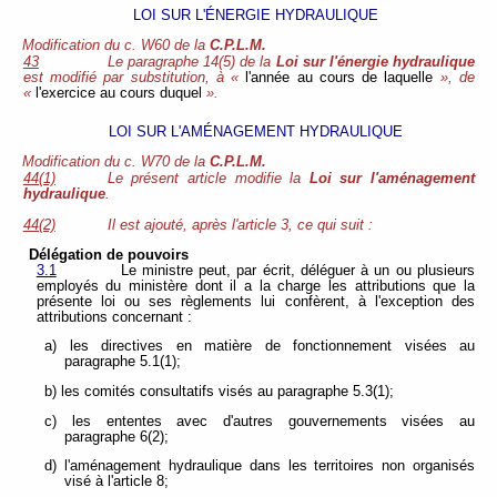
LOI SUR L'ÉNERGIE HYDRAULIQUE
Modification du c. W60 de la
C.P.L.M.
43
Le paragraphe 14(5) de la
Loi sur l'énergie hydraulique
est modifié par substitution, à «
l'année au cours de laquelle
», de
«
l'exercice au cours duquel
».
LOI SUR L'AMÉNAGEMENT HYDRAULIQUE
Modification du c. W70 de la
C.P.L.M.
44(1)
Le présent article modifie la
Loi sur l'aménagement
hydraulique
.
44(2)
Il est ajouté, après l'article 3, ce qui suit :
Délégation de pouvoirs
3.1
Le ministre peut, par écrit, déléguer à un ou plusieurs
employés du ministère dont il a la charge les attributions que la
présente loi ou ses règlements lui confèrent, à l'exception des
attributions concernant :
a) les directives en matière de fonctionnement visées au
paragraphe 5.1(1);
b) les comités consultatifs visés au paragraphe 5.3(1);
c) les ententes avec d'autres gouvernements visées au
paragraphe 6(2);
d) l'aménagement hydraulique dans les territoires non organisés
visé à l'article 8;