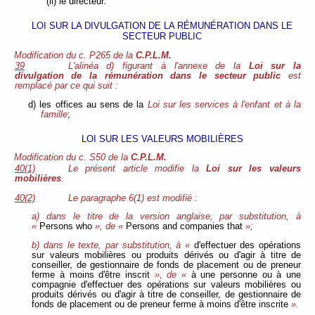
(ii) le directeur.
LOI SUR LA DIVULGATION DE LA RÉMUNÉRATION DANS LE
SECTEUR PUBLIC
Modification du c. P265 de la
C.P.L.M.
39
L'alinéa d) figurant à l'annexe de la
Loi sur la
divulgation de la rémunération dans le secteur public
est
remplacé par ce qui suit :
d) les offices au sens de la
Loi sur les services à l'enfant et à la
famille
;
LOI SUR LES VALEURS MOBILIÈRES
Modification du c. S50 de la
C.P.L.M.
40(1)
Le présent article modifie la
Loi sur les valeurs
mobilières
.
40(2)
Le paragraphe 6(1) est modifié :
a) dans le titre de la version anglaise, par substitution, à
«
Persons who
», de «
Persons and companies that
»;
b) dans le texte, par substitution, à «
d'effectuer des opérations
sur valeurs mobilières ou produits dérivés ou d'agir à titre de
conseiller, de gestionnaire de fonds de placement ou de preneur
ferme à moins d'être inscrit
», de «
à une personne ou à une
compagnie d'effectuer des opérations sur valeurs mobilières ou
produits dérivés ou d'agir à titre de conseiller, de gestionnaire de
fonds de placement ou de preneur ferme à moins d'être inscrite
».