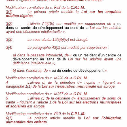
santé » figurant à l'article 1 de la
Loi électorale
est abrogé.
Modification corrélative du c. F52 de la
C.P.L.M.
3(1)
Le présent article modifie la
Loi sur les enquêtes
médico-légales
.
3(2)
L'alinéa 7.1(1)k) est modifié par suppression de «
ou
dans un centre de développement au sens de la
Loi sur les adultes
ayant une déficience intellectuelle ».
3(3)
Le sous-alinéa 19(5)b)(iv) est abrogé.
3(4)
Le paragraphe 43(1) est modifié par suppression :
a) dans le passage introductif, de «
ou un résident d'un centre de
développement au sens de la
Loi sur les adultes ayant une
déficience intellectuelle »;
b) dans l'alinéa a), de «
ou du centre de développement
».
Modification
corrélative du c. M226 de la
C.P.L.M.
4
L'alinéa d) de la définition d'« hôpital » figurant au
paragraphe 1(1) de la
Loi sur l'évaluation municipale
est abrogé.
Modification corrélative du c. M257 de la
C.P.L.M.
5
L'alinéa c) de la définition d'« établissement de soins de
santé » figurant à l'article 1 de la
Loi sur les élections municipales
et scolaires
est abrogé.
Modification
corrélative du c. P10 de la
C.P.L.M.
6(1)
Le présent article modifie la
Loi sur l'obligation
alimentaire des enfants
.