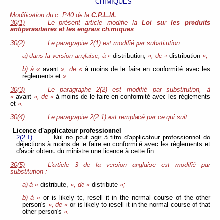
CHIMIQUES
Modification du c. P40 de la
C.P.L.M.
30(1)
Le présent article modifie la
Loi sur les produits
antiparasitaires et les engrais chimiques
.
30(2)
Le paragraphe 2(1) est modifié par substitution :
a) dans la version anglaise, à «
distribution,
», de «
distribution
»;
b) à «
avant
», de «
à moins de le faire en conformité avec les
règlements et
».
30(3)
Le paragraphe 2(2) est modifié par substitution, à
«
avant
», de «
à moins de le faire en conformité avec les règlements
et
».
30(4)
Le paragraphe 2(2.1) est remplacé par ce qui suit :
Licence d'applicateur professionnel
2(2.1)
Nul ne peut agir à titre d'applicateur professionnel de
déjections à moins de le faire en conformité avec les règlements et
d'avoir obtenu du ministre une licence à cette fin.
30(5)
L'article 3 de la version anglaise est modifié par
substitution :
a) à «
distribute,
», de «
distribute
»;
b) à «
or is likely to, resell it in the normal course of the other
person's
», de «
or is likely to resell it in the normal course of that
other person's
».