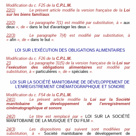
Modification du c. F25 de la
C.P.L.M.
22(1)
Le présent article modifie la version française de la
Loi
sur les biens familiaux
.
22(2)
Le paragraphe 7(1) est modifié par substitution, à «
aux
deux
», de «
dans le but d'avantager les deux
».
22(3)
Le paragraphe 7(4) est modifié par
substitution, à
«
afin
», de «
dans le but
».
LOI SUR L'EXÉCUTION DES OBLIGATIONS ALIMENTAIRES
Modification du c. F26 de la
C.P.L.M.
23
Le paragraphe 31(5) de la version française de la
Loi sur
l'exécution des obligations alimentaires
est modifié par
substitution, à «
particulières
», de «
spéciales
».
LOI SUR LA SOCIÉTÉ MANITOBAINE DE DÉVELOPPEMENT DE
L'ENREGISTREMENT CINÉMATOGRAPHIQUE ET SONORE
Modification du c. F54 de la
C.P.L.M.
24(1)
Le présent article modifie la
Loi sur la Société
manitobaine de développement de l'enregistrement
cinématographique et sonore
.
24(2)
Le titre est remplacé par «
LOI SUR LA SOCIÉTÉ
MANITOBAINE DE LA MUSIQUE ET DU FILM
».
24(3)
Les dispositions qui suivent sont modifiées par
substitution, à «
Société manitobaine de développement de