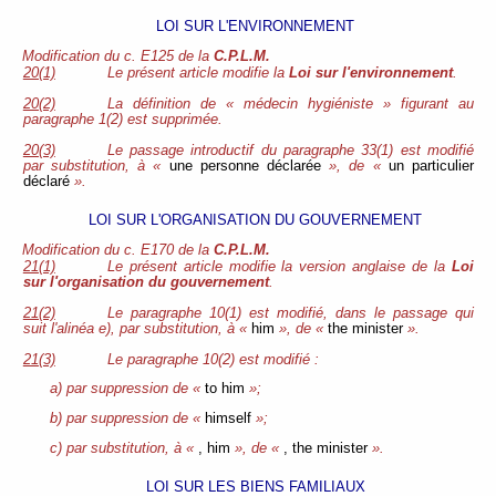
LOI SUR L'ENVIRONNEMENT
Modification du c. E125 de la
C.P.L.M.
20(1)
Le présent article modifie la
Loi sur l'environnement
.
20(2)
La définition de « médecin hygiéniste » figurant au
paragraphe 1(2) est supprimée.
20(3)
Le passage introductif du paragraphe 33(1) est modifié
par substitution, à «
une personne déclarée
», de «
un particulier
déclaré
».
LOI SUR L'ORGANISATION DU GOUVERNEMENT
Modification du c. E170 de la
C.P.L.M.
21(1)
Le présent article modifie la version anglaise de la
Loi
sur l'organisation du gouvernement
.
21(2)
Le paragraphe 10(1) est modifié, dans le passage qui
suit l'alinéa e), par substitution, à «
him
», de «
the minister
».
21(3)
Le paragraphe 10(2) est modifié :
a) par suppression de «
to him
»;
b) par suppression de «
himself
»;
c) par substitution, à «
, him
», de «
, the minister
».
LOI SUR LES BIENS FAMILIAUX