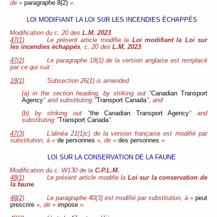
de «
paragraphe 8(2)
».
LOI MODIFIANT LA LOI SUR LES INCENDIES ÉCHAPPÉS
Modification du c. 20 des
L.M. 2023
47(1)
Le présent article modifie la
Loi modifiant la Loi sur
les incendies échappés
, c. 20 des
L.M. 2023
.
47(2)
Le paragraphe 18(1) de la version anglaise est remplacé
par ce qui suit :
18(1)
Subsection 26(1) is amended
(a) in the section heading, by striking out "
Canadian Transport
Agency
" and substituting "
Transport Canada
"; and
(b) by striking out "
the Canadian Transport Agency
" and
substituting "
Transport Canada
".
47(3)
L'alinéa 21(1)c) de la version française est modifié par
substitution, à «
de personnes
», de «
des personnes
».
LOI SUR LA CONSERVATION DE LA FAUNE
Modification du c. W130 de la
C.P.L.M.
48(1)
Le présent article modifie la
Loi sur la conservation de
la faune
.
48(2)
Le paragraphe 40(3) est modifié par substitution, à «
peut
prescrire
», de «
impose
».