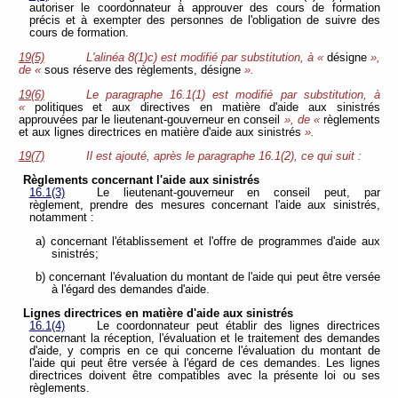
autoriser le coordonnateur à approuver des cours de formation
précis et à exempter des personnes de l'obligation de suivre des
cours de formation.
19(5)
L'alinéa 8(1)c) est modifié par substitution, à «
désigne
»,
de «
sous réserve des règlements, désigne
».
19(6)
Le paragraphe 16.1(1) est modifié par substitution, à
«
politiques et aux directives en matière d'aide aux sinistrés
approuvées par le lieutenant-gouverneur en conseil
», de «
règlements
et aux lignes directrices en matière d'aide aux sinistrés
».
19(7)
Il est ajouté, après le paragraphe 16.1(2), ce qui suit :
Règlements concernant l'aide aux sinistrés
16.1(3)
Le lieutenant-gouverneur en conseil peut, par
règlement, prendre des mesures concernant l'aide aux sinistrés,
notamment :
a) concernant l'établissement et l'offre de programmes d'aide aux
sinistrés;
b) concernant l'évaluation du montant de l'aide qui peut être versée
à l'égard des demandes d'aide.
Lignes directrices en matière d'aide aux sinistrés
16.1(4)
Le coordonnateur peut établir des lignes directrices
concernant la réception, l'évaluation et le traitement des demandes
d'aide, y compris en ce qui concerne l'évaluation du montant de
l'aide qui peut être versée à l'égard de ces demandes. Les lignes
directrices doivent être compatibles avec la présente loi ou ses
règlements.