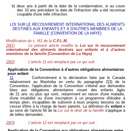
b) deux ans à partir de la date de la condamnation, si au cours
des 10 ans précédant la date de l'infraction elle a été reconnue
coupable d'une telle infraction.
LOI SUR LE RECOUVREMENT INTERNATIONAL DES ALIMENTS
DESTINÉS AUX ENFANTS ET À D'AUTRES MEMBRES DE LA
FAMILLE (CONVENTION DE LA HAYE)
Modification du c. I61 de la
C.P.L.M.
29(1)
Le présent article modifie la
Loi sur le recouvrement
international des aliments destinés aux enfants et à d'autres
membres de la famille (Convention de La Haye)
.
29(2)
L'article 11 est remplacé par ce qui suit :
Application de la Convention à d'autres obligations alimentaires
pour enfant
11
Conformément à la déclaration faite par le Canada
relativement au Manitoba en vertu du paragraphe 2(3) de la
Convention, l'application de la Convention s'étend aux demandes
liées aux obligations alimentaires visant des enfants âgés
de 21 ans ou plus qui sont, notamment en raison d'une maladie,
d'une invalidité ou d'une inscription à un programme d'études à
temps plein, incapables de subvenir à leurs propres besoins ou de
cesser d'être à la charge de leurs parents. La définition d'
« enfant »
au sens de l'article 56 de la
Loi sur le droit de la famille
s'applique à
de telles demandes.
29(3)
L'article 12 est remplacé par ce qui suit :
Application de la Convention aux obligations alimentaires entre