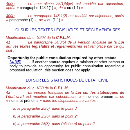
40(3)
Le sous-alinéa 28(1)b)(iv) est modifié par adjonction,
après «
paragraphe 148.1(1)
», de «
ou (1.1)
».
40(4)
Le paragraphe 148.1(2) est modifié par adjonction, après
«
paragraphe (1)
», de «
ou (1.1)
».
LOI SUR LES TEXTES LÉGISLATIFS ET RÉGLEMENTAIRES
Modification du c. S207 de la
C.P.L.M.
41
Le paragraphe 34.3(5) de la version anglaise de la
Loi
sur les textes législatifs et réglementaires
est remplacé par ce qui
suit :
Opportunity for public consultation required by other statute
34.3(5)
If another statute requires a minister or other person or
body to provide an opportunity for public consultation regarding a
proposed regulation, this section does not apply.
LOI SUR LES STATISTIQUES DE L'ÉTAT CIVIL
Modification du c. V60 de la
C.P.L.M.
42
La version française de la
Loi sur les statistiques de
l'état civil
est modifiée par substitution, à «
nom et prénom
», de
«
noms et prénoms
» dans les dispositions suivantes :
a) le paragraphe 25(5), dans le point 3;
b) le paragraphe 25(6), dans le point 2;
c) le paragraphe 25(8), dans l'alinéa a) du point 2.