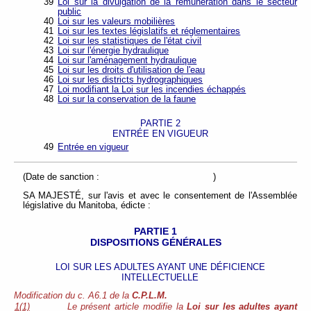
39
Loi sur la divulgation de la rémunération dans le secteur
public
40
Loi sur les valeurs mobilières
41
Loi sur les textes législatifs et réglementaires
42
Loi sur les statistiques de l'état civil
43
Loi sur l'énergie hydraulique
44
Loi sur l'aménagement hydraulique
45
Loi sur les droits d'utilisation de l'eau
46
Loi sur les districts hydrographiques
47
Loi modifiant la Loi sur les incendies échappés
48
Loi sur la conservation de la faune
PARTIE 2
ENTRÉE EN VIGUEUR
49
Entrée en vigueur
(Date de sanction : )
SA MAJESTÉ, sur l'avis et avec le consentement de l'Assemblée
législative du Manitoba, édicte :
PARTIE 1
DISPOSITIONS GÉNÉRALES
LOI SUR LES ADULTES AYANT UNE DÉFICIENCE
INTELLECTUELLE
Modification du c. A6.1 de la
C.P.L.M.
1(1)
Le présent article modifie la
Loi sur les adultes ayant