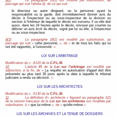
9(2)
Le paragraphe 16(1) est modifié par substitution, au
passage qui suit l'alinéa d), de ce qui suit :
le directeur ou autre dirigeant, ou la personne ayant la
responsabilité ou la garde, doit immédiatement donner avis du
décès à l'inspecteur ou au sous-inspecteur de la division ou
section à l'intérieur de laquelle le décès est survenu; il ou elle doit
aussi, dans les 24 heures après le décès, envoyer par courrier ou
délivrer un avis écrit du décès, signé par lui ou elle, à l'inspecteur
ou au sous-inspecteur.
9(3)
Le paragraphe 18(1) est modifié par substitution, au
passage qui suit «
cette personne,
», de «
et de tous les faits qui lui
ont été rapportés, à l'université.
».
LOI SUR L'ARBITRAGE
Modification du c. A120 de la
C.P.L.M.
10
L'article 48 de la
Loi sur l'arbitrage
est modifié par
adjonction, à la fin, de «
La requête en autorisation d'appel doit être
présentée au plus tard 30 jours après la date à laquelle le tribunal
judiciaire a rendu sa décision.
».
LOI SUR LES ARCHITECTES
Modification du c. A130 de la
C.P.L.M.
11
La définition d'« architecte » figurant au paragraphe 1(1)
de la version française de la
Loi sur les architectes
est modifiée par
substitution, à «
que lui-même
», de «
qu'elle-même
».
LOI SUR LES ARCHIVES ET LA TENUE DE DOSSIERS