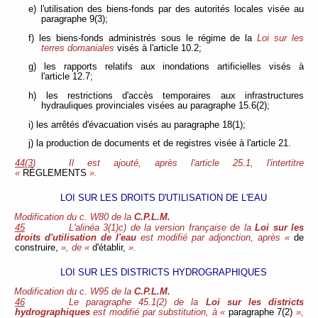
e) l'utilisation des biens-fonds par des autorités locales visée au
paragraphe 9(3);
f) les biens-fonds administrés sous le régime de la
Loi sur les
terres domaniales
visés à l'article 10.2;
g) les rapports relatifs aux inondations artificielles visés à
l'article 12.7;
h) les restrictions d'accès temporaires aux infrastructures
hydrauliques provinciales visées au paragraphe 15.6(2);
i) les arrêtés d'évacuation visés au paragraphe 18(1);
j) la production de documents et de registres visée à l'article 21.
44(3)
Il est ajouté, après l'article 25.1, l'intertitre
«
RÈGLEMENTS
».
LOI SUR LES DROITS D'UTILISATION DE L'EAU
Modification du c. W80 de la
C.P.L.M.
45
L'alinéa 3(1)c) de la version française de la
Loi sur les
droits d'utilisation de l'eau
est modifié par adjonction, après «
de
construire,
», de «
d'établir,
».
LOI SUR LES DISTRICTS HYDROGRAPHIQUES
Modification du c. W95 de la
C.P.L.M.
46
Le paragraphe 45.1(2) de la
Loi sur les districts
hydrographiques
est modifié par substitution, à «
paragraphe 7(2)
»,