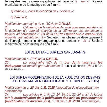
l'enregistrement cinématographique et sonore
», de «
Société
manitobaine de la musique et du film
» :
a) l'article 1, dans la définition de « Société »;
b) l'article 2.
Modification corrélative du c. I10 de la
C.P.L.M.
25
L'alinéa b) de la définition d'« aide gouvernementale » et
la définition d'« autorité chargée de la délivrance des certificats »
figurant au paragraphe 7.5(1) de la
Loi de l'impôt sur le revenu
sont
modifiés par substitution, à «
Société manitobaine de développement
de l'enregistrement cinématographique et sonore
», de «
Société
manitobaine de la musique et du film
».
LOI DE LA TAXE SUR LES CARBURANTS
Modification du c. F192 de la
C.P.L.M.
26
Le paragraphe 8(2) de la
Loi de la taxe sur les
carburants
est modifié par substitution, à «
aux alinéas
», de «
à l'un
des alinéas
».
LOI SUR LA MODERNISATION DE LA PUBLICATION DES AVIS
DU GOUVERNEMENT (MODIFICATION DE DIVERSES LOIS)
Modification du c. 28 des
L.M. 2018
(abrogation de dispositions non
proclamées)
27
Les articles 5, 8, 9, 13, 14, 18, 19, 22, 24 et 27 de la
Loi
sur la modernisation de la publication des avis du gouvernement
(modification de diverses lois)
, c. 28 des
L.M. 2018
, sont abrogés.