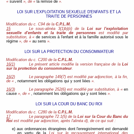
«
suivent
», de «
la remise de
».
LOI SUR L'EXPLOITATION SEXUELLE D'ENFANTS ET LA
TRAITE DE PERSONNES
Modification du c. C94 de la
C.P.L.M.
15
Le sous-alinéa 3(1)b)(ii) de la
Loi sur l'exploitation
sexuelle d'enfants et la traite de personnes
est modifié par
substitution, à «
de services à l'enfant et à la famille autorisé sous le
régime
», de «
au sens
».
LOI SUR LA PROTECTION DU CONSOMMATEUR
Modification du c. C200 de la
C.P.L.M.
16(1)
Le présent article modifie la version française de la
Loi
sur la protection du consommateur
.
16(2)
Le paragraphe 149(7) est modifié par adjonction, à la fin,
de «
, notamment les obligations qui y sont liées
».
16(3)
Le paragraphe 252(6) est modifié par substitution, à «
en
cause
», de «
, notamment les obligations qui y sont liées
».
LOI SUR LA COUR DU BANC DU ROI
Modification du c. C280 de la
C.P.L.M.
17
Le paragraphe 72.1(5) de la
Loi sur la Cour du Banc du
Roi
est modifié par adjonction, après l'alinéa d), de ce qui suit :
e) aux ordonnances étrangères dont l'enregistrement est demandé
en vertu de la
Loi sur le recouvrement international des