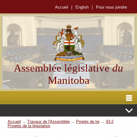
Accueil
|
English
|
Pour nous joindre
Assemblée législative
du
Manitoba
Accueil
→
Travaux de l'Assemblée
→
Projets de loi
→
43-2
Progrès de la législation