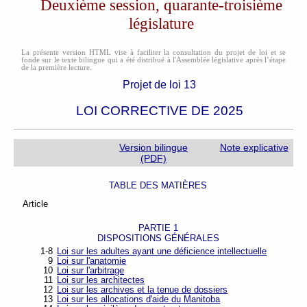
Deuxième session, quarante-troisième
législature
La présente version HTML vise à faciliter la consultation du projet de loi et se
fonde sur le texte bilingue qui a été distribué à l'Assemblée législative après l’étape
de la première lecture.
Projet de loi 13
LOI CORRECTIVE DE 2025
Version bilingue
Note explicative
(PDF)
TABLE DES MATIÈRES
Article
PARTIE 1
DISPOSITIONS GÉNÉRALES
1-8
Loi sur les adultes ayant une déficience intellectuelle
9
Loi sur l'anatomie
10
Loi sur l'arbitrage
11
Loi sur les architectes
12
Loi sur les archives et la tenue de dossiers
13
Loi sur les allocations d'aide du Manitoba