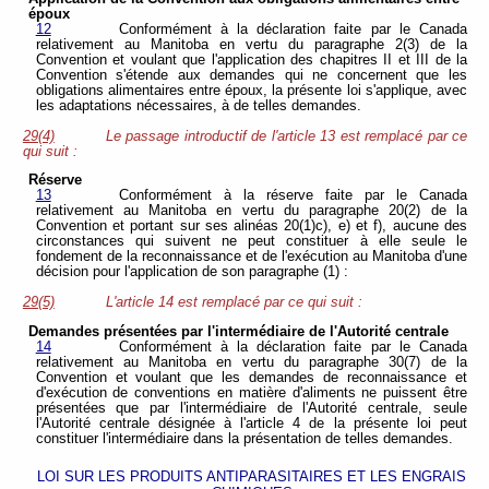
époux
12
Conformément à la déclaration faite par le Canada
relativement au Manitoba en vertu du paragraphe 2(3) de la
Convention et voulant que l'application des chapitres II et III de la
Convention s'étende aux demandes qui ne concernent que les
obligations alimentaires entre époux, la présente loi s'applique, avec
les adaptations nécessaires, à de telles demandes.
29(4)
Le passage introductif de l'article 13 est remplacé par ce
qui suit :
Réserve
13
Conformément à la réserve faite par le Canada
relativement au Manitoba en vertu du paragraphe 20(2) de la
Convention et portant sur ses alinéas 20(1)c), e) et f), aucune des
circonstances qui suivent ne peut constituer à elle seule le
fondement de la reconnaissance et de l'exécution au Manitoba d'une
décision pour l'application de son paragraphe (1) :
29(5)
L'article 14 est remplacé par ce qui suit :
Demandes présentées par l'intermédiaire de l'Autorité centrale
14
Conformément à la déclaration faite par le Canada
relativement au Manitoba en vertu du paragraphe 30(7) de la
Convention et voulant que les demandes de reconnaissance et
d'exécution de conventions en matière d'aliments ne puissent être
présentées que par l'intermédiaire de l'Autorité centrale, seule
l'Autorité centrale désignée à l'article 4 de la présente loi peut
constituer l'intermédiaire dans la présentation de telles demandes.
LOI SUR LES PRODUITS ANTIPARASITAIRES ET LES ENGRAIS