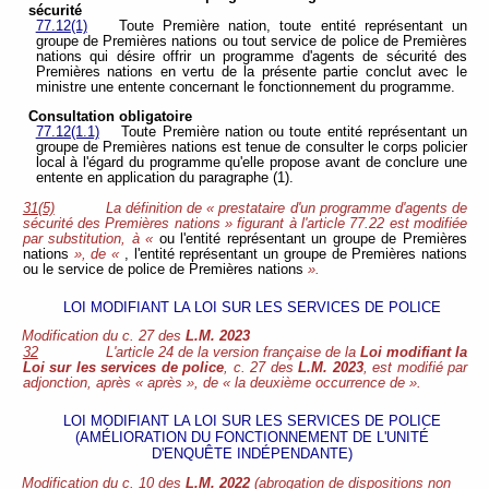
sécurité
77.12(1)
Toute Première nation, toute entité représentant un
groupe de Premières nations ou tout service de police de Premières
nations qui désire offrir un programme d'agents de sécurité des
Premières nations en vertu de la présente partie conclut avec le
ministre une entente concernant le fonctionnement du programme.
Consultation obligatoire
77.12(1.1)
Toute Première nation ou toute entité représentant un
groupe de Premières nations est tenue de consulter le corps policier
local à l'égard du programme qu'elle propose avant de conclure une
entente en application du paragraphe (1).
31(5)
La définition de « prestataire d'un programme d'agents de
sécurité des Premières nations » figurant à l'article 77.22 est modifiée
par substitution, à «
ou l'entité représentant un groupe de Premières
nations
», de «
, l'entité représentant un groupe de Premières nations
ou le service de police de Premières nations
».
LOI MODIFIANT LA LOI SUR LES SERVICES DE POLICE
Modification du c. 27 des
L.M. 2023
32
L'article 24 de la version française de la
Loi modifiant la
Loi sur les services de police
, c. 27 des
L.M. 2023
, est modifié par
adjonction, après « après », de « la deuxième occurrence de
».
LOI MODIFIANT LA LOI SUR LES SERVICES DE POLICE
(AMÉLIORATION DU FONCTIONNEMENT DE L'UNITÉ
D'ENQUÊTE INDÉPENDANTE)
Modification du c. 10 des
L.M. 2022
(abrogation de dispositions non