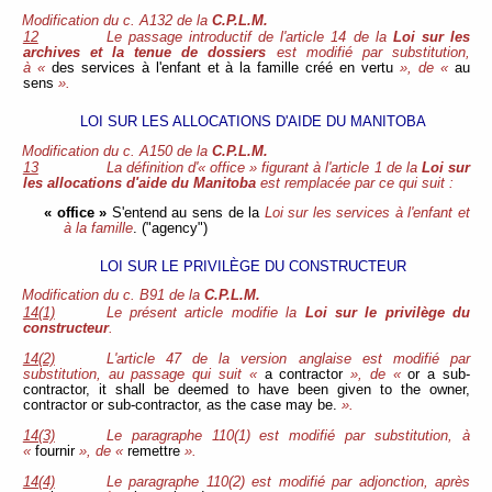
Modification du c. A132 de la
C.P.L.M.
12
Le passage introductif de l'article 14 de la
Loi sur les
archives et la tenue de dossiers
est modifié par substitution,
à «
des services à l'enfant et à la famille créé en vertu
», de «
au
sens
».
LOI SUR LES ALLOCATIONS D'AIDE DU MANITOBA
Modification du c. A150 de la
C.P.L.M.
13
La définition d'« office » figurant à l'article 1 de la
Loi sur
les allocations d'aide du Manitoba
est remplacée par ce qui suit :
« office »
S'entend au sens de la
Loi sur les services à l'enfant et
à la famille
. ("agency")
LOI SUR LE PRIVILÈGE DU CONSTRUCTEUR
Modification du c. B91 de la
C.P.L.M.
14(1)
Le présent article modifie la
Loi sur le privilège du
constructeur
.
14(2)
L'article 47 de la version anglaise est modifié par
substitution, au passage qui suit «
a contractor
», de «
or a sub-
contractor, it shall be deemed to have been given to the owner,
contractor or sub-contractor, as the case may be.
».
14(3)
Le paragraphe 110(1) est modifié par substitution, à
«
fournir
», de «
remettre
».
14(4)
Le paragraphe 110(2) est modifié par adjonction, après