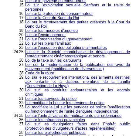
14
Loi sur le privilège du constructeur
15
Loi sur l'exploitation sexuelle d'enfants et la traite de
personnes
16
Loi sur la protection du consommateur
17
Loi sur la Cour du Banc du Roi
18
Loi sur le recouvrement des petites créances à la Cour du
Banc du Roi
19
Loi sur les mesures d'urgence
20
Loi sur l'environnement
21
Loi sur l'organisation du gouvernement
22
Loi sur les biens familiaux
23
Loi sur l'exécution des obligations alimentaires
24-25
Loi sur la Société manitobaine de développement de
l'enregistrement cinématographique et sonore
26
Loi de la taxe sur les carburants
27
Loi sur la modernisation de la publication des avis du
gouvernement (modification de diverses lois)
28
Code de la route
29
Loi sur le recouvrement international des aliments destinés
aux enfants et à d'autres membres de la famille
(Convention de La Haye)
30
Loi sur les produits antiparasitaires et les engrais
chimiques
31
Loi sur les services de police
32
Loi modifiant la Loi sur les services de police
33
Loi modifiant la Loi sur les services de police (amélioration
du fonctionnement de l'unité d'enquête indépendante)
34-35
Loi sur l'aide à l'achat de médicaments sur ordonnance
36
Loi sur les infractions provinciales
37
Loi sur les divulgations faites dans l'intérêt public
(protection des divulgateurs d'actes répréhensibles)
38
Loi sur les bibliothèques publiques