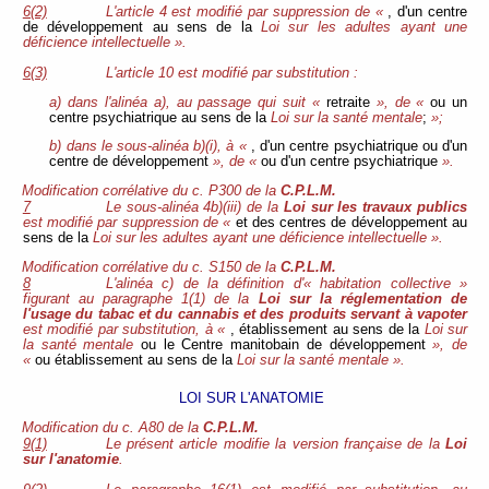
6(2)
L'article 4 est modifié par suppression de «
, d'un centre
de développement au sens de la
Loi sur les adultes ayant une
déficience intellectuelle ».
6(3)
L'article 10 est modifié par substitution :
a) dans l'alinéa a), au passage qui suit «
retraite
», de «
ou un
centre psychiatrique au sens de la
Loi sur la santé mentale
;
»;
b) dans le sous-alinéa b)(i), à «
, d'un centre psychiatrique ou d'un
centre de développement
», de «
ou d'un centre psychiatrique
».
Modification corrélative du c. P300 de la
C.P.L.M.
7
Le sous-alinéa 4b)(iii) de la
Loi sur les travaux publics
est modifié par suppression de «
et des centres de développement au
sens de la
Loi sur les adultes ayant une déficience intellectuelle ».
Modification corrélative du c. S150 de la
C.P.L.M.
8
L'alinéa c) de la définition d'« habitation collective »
figurant au paragraphe 1(1) de la
Loi sur la réglementation de
l'usage du tabac et du cannabis et des produits servant à vapoter
est modifié par substitution, à «
, établissement au sens de la
Loi sur
la santé mentale
ou le Centre manitobain de développement
», de
«
ou établissement au sens de la
Loi sur la santé mentale ».
LOI SUR L'ANATOMIE
Modification du c. A80 de la
C.P.L.M.
9(1)
Le présent article modifie la version française de la
Loi
sur l'anatomie
.