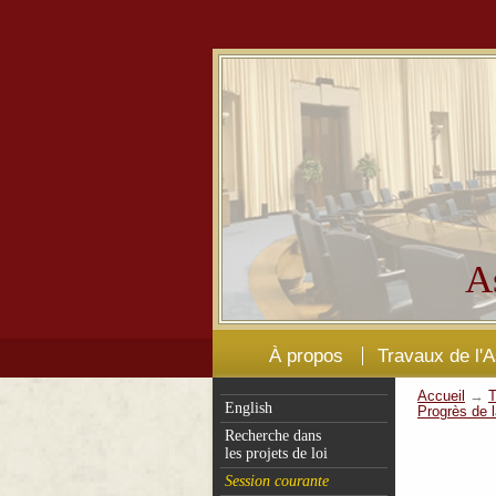
A
À propos
Travaux de l'
Accueil
→
T
English
Progrès de l
Recherche dans
les projets de loi
Session courante