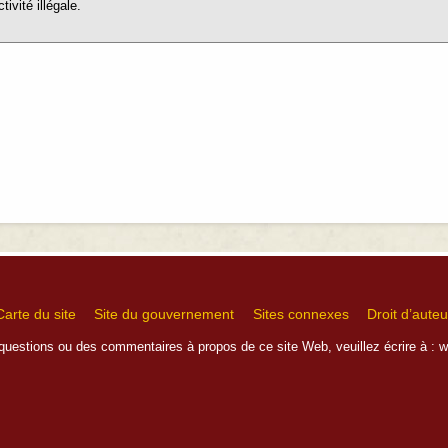
tivité illégale.
Carte du site
Site du gouvernement
Sites connexes
Droit d’auteu
questions ou des commentaires à propos de ce site Web, veuillez écrire à :
w