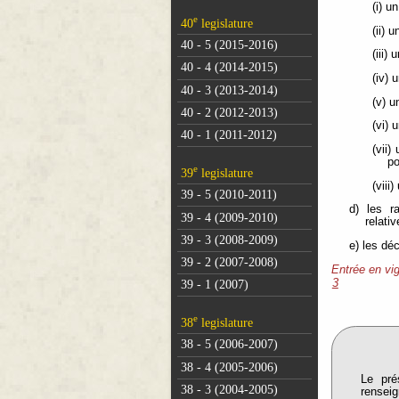
(i) u
e
40
legislature
(ii) 
40 - 5 (2015-2016)
(iii)
40 - 4 (2014-2015)
(iv)
40 - 3 (2013-2014)
(v) u
40 - 2 (2012-2013)
(vi) 
40 - 1 (2011-2012)
(vii
po
e
39
legislature
(viii
39 - 5 (2010-2011)
d) les r
39 - 4 (2009-2010)
relativ
39 - 3 (2008-2009)
e) les dé
39 - 2 (2007-2008)
Entrée en vi
3
39 - 1 (2007)
e
38
legislature
38 - 5 (2006-2007)
38 - 4 (2005-2006)
Le pré
38 - 3 (2004-2005)
renseig