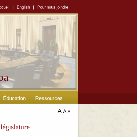
ccueil
|
English
|
Pour nous joindre
ba
Éducation
Ressources
A
A
A
législature