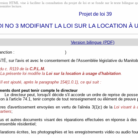
rsion HTML vise à faciliter la consultation du projet de loi et se fonde sur le texte bilingue qui
première lecture.
Projet de loi 39
OI NO 3 MODIFIANT LA LOI SUR LA LOCATION À
Version bilingue (PDF)
e de sanction : )
, sur l'avis et avec le consentement de l'Assemblée législative du Manitoba
 du c. R119 de la
C.P.L.M.
La présente loi modifie la
Loi sur la location à usage d'habitation
.
Il est ajouté, après le paragraphe 154(1.0.1), ce qui suit :
ents dont peut tenir compte le directeur
Le directeur peut, lorsqu'il décide s'il accorde un ordre de reprise de poss
ion à l'article 74.1, tenir compte de tout renseignement ou élément de preuve 
ttres d'avertissement envoyées en vertu de l'alinéa 3(1)c) de la
Loi visant à 
artiers
;
çus et autres documents visant des réparations effectuées en réponse à de
'ensemble résidentiel;
clarations écrites, les photographies et les enregistrements vidéo ou audio fo