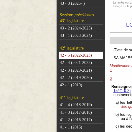
La présente ve
43 - 3 (2025- )
l’étape de la 
Sessions précédentes
e
43
legislature
L
43 - 2 (2024-2025)
43 - 1 (2023-2024)
e
42
legislature
(Dat
42 - 5 (2022-2023)
SA MAJESTÉ
42 - 4 (2021-2022)
Modification
42 - 3 (2020-2021)
1
42 - 2 (2019-2020)
2
42 - 1 (2019)
Renseignem
154(1.0.2)
contravent
e
41
legislature
a) les le
41 - 4 (2018-2019)
des qu
41 - 3 (2017-2018)
b) les re
ou à l
41 - 2 (2016-2017)
c) les dé
41 - 1 (2016)