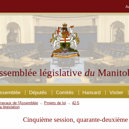
A
ssemblée législative
du
Manito
Assemblée
Députés
Comités
Hansard
Visiter
ravaux de l'Assemblée
→
Projets de loi
→
42-5
a législation
Cinquième session, quarante-deuxième 