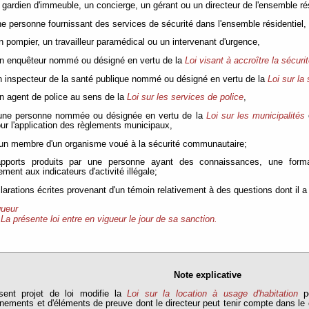
n gardien d'immeuble, un concierge, un gérant ou un directeur de l'ensemble rés
une personne fournissant des services de sécurité dans l'ensemble résidentiel,
 un pompier, un travailleur paramédical ou un intervenant d'urgence,
 un enquêteur nommé ou désigné en vertu de la
Loi visant à accroître la sécuri
n inspecteur de la santé publique nommé ou désigné en vertu de la
Loi sur la
un agent de police au sens de la
Loi sur les services de police
,
) une personne nommée ou désignée en vertu de la
Loi sur les municipalités
ur l'application des règlements municipaux,
) un membre d'un organisme voué à la sécurité communautaire;
apports produits par une personne ayant des connaissances, une forma
ement aux indicateurs d'activité illégale;
clarations écrites provenant d'un témoin relativement à des questions dont il 
gueur
La présente loi entre en vigueur le jour de sa sanction.
Note explicative
sent projet de loi modifie la
Loi sur la location à usage d'habitation
po
nements et d'éléments de preuve dont le directeur peut tenir compte dans le