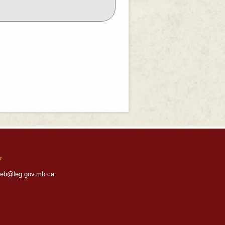
r
eb@leg.gov.mb.ca