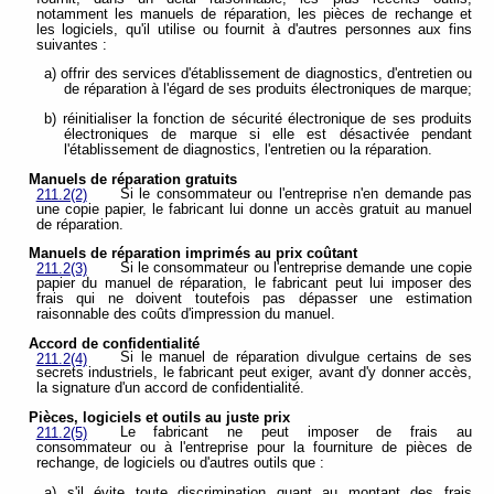
notamment les manuels de réparation, les pièces de rechange et
les logiciels, qu'il utilise ou fournit à d'autres personnes aux fins
suivantes :
a) offrir des services d'établissement de diagnostics, d'entretien ou
de réparation à l'égard de ses produits électroniques de marque;
b) réinitialiser la fonction de sécurité électronique de ses produits
électroniques de marque si elle est désactivée pendant
l'établissement de diagnostics, l'entretien ou la réparation.
Manuels de réparation gratuits
Si le consommateur ou l'entreprise n'en demande pas
211.2(2)
une copie papier, le fabricant lui donne un accès gratuit au manuel
de réparation.
Manuels de réparation imprimés au prix coûtant
Si le consommateur ou l'entreprise demande une copie
211.2(3)
papier du manuel de réparation, le fabricant peut lui imposer des
frais qui ne doivent toutefois pas dépasser une estimation
raisonnable des coûts d'impression du manuel.
Accord de confidentialité
Si le manuel de réparation divulgue certains de ses
211.2(4)
secrets industriels,
le fabricant peut exiger, avant d'y donner accès,
la signature d'un accord de confidentialité.
Pièces, logiciels et outils au juste prix
Le fabricant ne peut imposer de frais au
211.2(5)
consommateur ou à l'entreprise pour la fourniture de pièces de
rechange, de logiciels ou d'autres outils que :
a) s'il évite toute discrimination quant au montant des frais