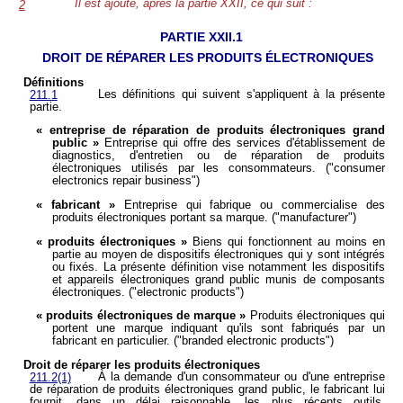
Il est ajouté, après la partie XXII, ce qui suit :
2
PARTIE XXII.1
DROIT DE RÉPARER LES PRODUITS
ÉLECTRONIQUES
Définitions
Les définitions qui suivent s'appliquent à la présente
211.1
partie.
« entreprise de réparation de produits électroniques grand
public »
Entreprise qui offre des services d'établissement de
diagnostics, d'entretien ou de réparation de produits
électroniques utilisés par les consommateurs. ("consumer
electronics repair business")
« fabricant »
Entreprise qui fabrique ou commercialise des
produits électroniques portant sa marque. ("manufacturer")
« produits électroniques »
Biens qui fonctionnent au moins en
partie au moyen de dispositifs électroniques qui y sont intégrés
ou fixés. La présente définition vise notamment les dispositifs
et appareils électroniques grand public munis de composants
électroniques. ("electronic products")
« produits électroniques de marque »
Produits électroniques qui
portent une marque indiquant qu'ils sont fabriqués par un
fabricant en particulier. ("branded electronic products")
Droit de réparer les produits électroniques
À la demande d'un consommateur ou d'une entreprise
211.2(1)
de réparation de produits électroniques grand public, le fabricant lui
fournit, dans un délai raisonnable, les plus récents outils,