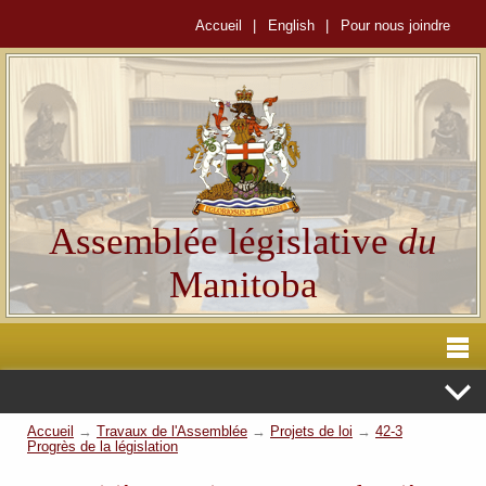
Accueil
|
English
|
Pour nous joindre
Assemblée législative
du
Manitoba
Accueil
→
Travaux de l'Assemblée
→
Projets de loi
→
42-3
Progrès de la législation