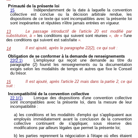
Primauté de la présente loi
Indépendamment de la date à laquelle la convention
15
collective est conclue ou la décision arbitrale rendue, les
dispositions de ce texte qui sont incompatibles avec la présente loi
sont inopérantes et réputées n'être jamais entrées en vigueur.
Le passage introductif de l'article 20 est modifié par
13
substitution, à «
les conditions qui suivent sont réunies
», de «
l'une
des conditions qui suivent est satisfaite
».
Il est ajouté, après le paragraphe 22(2), ce qui suit :
14
Obligation de se conformer à la demande de renseignements
L'employeur qui reçoit une demande au titre du
22(2.1)
paragraphe (2) fournit les renseignements ou la documentation
exigés selon les modalités de temps et autres que fixe le Conseil
du trésor.
Il est ajouté, après l'article 22 mais dans la partie 2, ce qui
15
suit :
Incompatibilité de la convention collective
Lorsque des dispositions d'une convention collective
22.1(1)
sont incompatibles avec la présente loi, dans la mesure de leur
incompatibilité :
a) les conditions et les modalités d'emploi qui s'appliquaient aux
employés immédiatement avant la conclusion de la convention
collective continuent de s'appliquer, sous réserve des
modifications par ailleurs légales que permet la présente loi;
b) les parties reprennent la négociation à l'étape où elles étaient