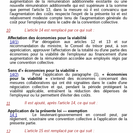
augmentation de la rémunération additionnelle existante ou une
nouvelle rémunération additionnelle qui est supérieure à la somme
que permet l'article 13, dans la mesure où il est convaincu que
l'augmentation des coûts respecte l'esprit de la présente loi et est
relativement modeste compte tenu de l'augmentation générale du
coût pour l'employeur dans le cadre de la convention collective.
L'article 14 est remplacé par ce qui suit :
10
Affectation des économies pour la viabilité
Par dérogation aux articles 12 et 13 et sur
14(1)
recommandation du ministre, le Conseil du trésor peut, à son
appréciation, approuver l'affectation de la totalité ou d'une partie des
économies pour la viabilité de l'employeur au financement d'une
augmentation de la rémunération accordée aux employés régis par
une convention collective.
Sens d'« économies pour la viabilité »
Pour l'application du paragraphe (1),
« économies
14(2)
pour la viabilité »
s'entend des économies concernant des
mesures collaboratives qui ont été signalées dans le cadre d'une
négociation collective et qui, pendant la période protégeant la
viabilité applicable, entraînent la réduction des dépenses de
l'employeur ou lui permettent d'éviter des coûts.
Il est ajouté, après l'article 14, ce qui suit :
11
Application de la présente loi — exemption
Le lieutenant-gouvernement en conseil peut, par
14.1
règlement, soustraire une convention collective à l'application de la
présente partie.
L'article 15 est remplacé par ce qui suit :
12