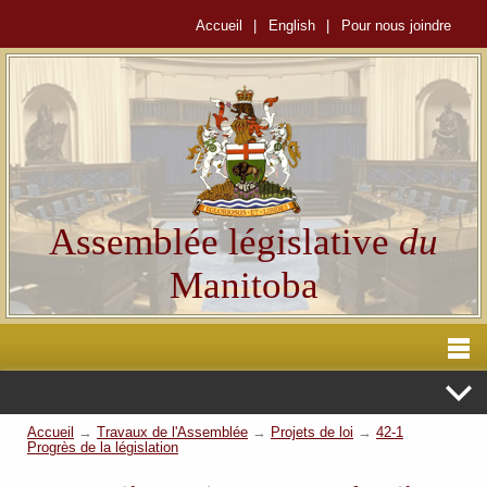
Accueil
|
English
|
Pour nous joindre
Assemblée législative
du
Manitoba
Accueil
→
Travaux de l'Assemblée
→
Projets de loi
→
42-1
Progrès de la législation