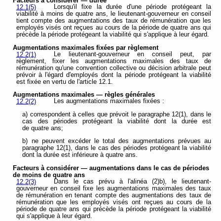
Facteurs à considérer — durée
Lorsqu'il fixe la durée d'une période protégeant la
12.1(5)
viabilité à moins de quatre ans, le lieutenant-gouverneur en conseil
tient compte des augmentations des taux de rémunération que les
employés visés ont reçues au cours de la période de quatre ans qui
précède la période protégeant la viabilité qui s'applique à leur égard.
Augmentations maximales fixées par règlement
Le lieutenant-gouverneur en conseil peut, par
12.2(1)
règlement, fixer les augmentations maximales des taux de
rémunération qu'une convention collective ou décision arbitrale peut
prévoir à l'égard d'employés dont la période protégeant la viabilité
est fixée en vertu de l'article 12.1.
Augmentations maximales — règles générales
Les augmentations maximales fixées :
12.2(2)
a) correspondent à celles que prévoit le paragraphe 12(1), dans le
cas des périodes protégeant la viabilité dont la durée est
de quatre ans;
b) ne peuvent excéder le total des augmentations prévues au
paragraphe 12(1), dans le cas des périodes protégeant la viabilité
dont la durée est inférieure à quatre ans.
Facteurs à considérer — augmentations dans le cas de périodes
de moins de quatre ans
Dans le cas prévu à l'alinéa (2)b), le lieutenant-
12.2(3)
gouverneur en conseil fixe les augmentations maximales des taux
de rémunération en tenant compte des augmentations des taux de
rémunération que les employés visés ont reçues au cours de la
période de quatre ans qui précède la période protégeant la viabilité
qui s'applique à leur égard.