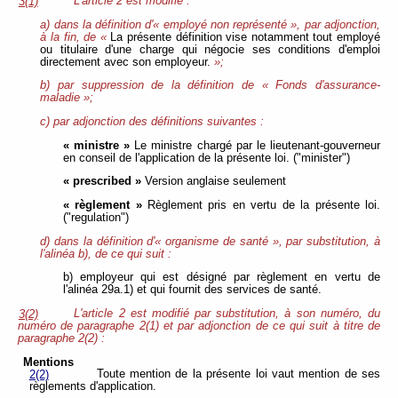
L'article 2 est modifié :
3(1)
a) dans la définition d'« employé non représenté », par adjonction,
à la fin, de «
La présente définition vise notamment tout employé
ou titulaire d'une charge qui négocie ses conditions d'emploi
directement avec son employeur.
»;
b) par suppression de la définition de « Fonds d'assurance-
maladie »;
c) par adjonction des définitions suivantes :
« ministre »
Le ministre chargé par le lieutenant-gouverneur
en conseil de l'application de la présente loi. ("minister")
« prescribed »
Version anglaise seulement
« règlement »
Règlement pris en vertu de la présente loi.
("regulation")
d) dans la définition d'« organisme de santé », par substitution, à
l'alinéa b), de ce qui suit :
b) employeur qui est désigné par règlement en vertu de
l'alinéa 29a.1) et qui fournit des services de santé.
L'article 2 est modifié par substitution, à son numéro, du
3(2)
numéro de paragraphe 2(1) et par adjonction de ce qui suit à titre de
paragraphe 2(2) :
Mentions
Toute mention de la présente loi vaut mention de ses
2(2)
règlements d'application.