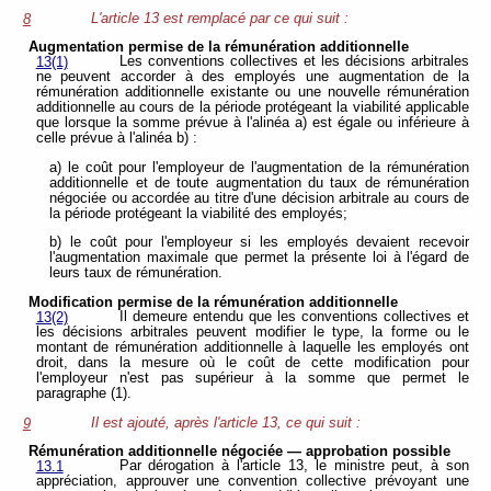
L'article 13 est remplacé par ce qui suit :
8
Augmentation permise de la rémunération additionnelle
Les conventions collectives et les décisions arbitrales
13(1)
ne peuvent accorder à des employés une augmentation de la
rémunération additionnelle existante ou une nouvelle rémunération
additionnelle au cours de la période protégeant la viabilité applicable
que lorsque la somme prévue à l'alinéa a) est égale ou inférieure à
celle prévue à l'alinéa b) :
a) le coût pour l'employeur de l'augmentation de la rémunération
additionnelle et de toute augmentation du taux de rémunération
négociée ou accordée au titre d'une décision arbitrale au cours de
la période protégeant la viabilité des employés;
b) le coût pour l'employeur si les employés devaient recevoir
l'augmentation maximale que permet la présente loi à l'égard de
leurs taux de rémunération.
Modification permise de la rémunération additionnelle
Il demeure entendu que les conventions collectives et
13(2)
les décisions arbitrales peuvent modifier le type, la forme ou le
montant de rémunération additionnelle à laquelle les employés ont
droit, dans la mesure où le coût de cette modification pour
l'employeur n'est pas supérieur à la somme que permet le
paragraphe (1).
Il est ajouté, après l'article 13, ce qui suit :
9
Rémunération additionnelle négociée — approbation possible
Par dérogation à l'article 13, le ministre peut, à son
13.1
appréciation, approuver une convention collective prévoyant une