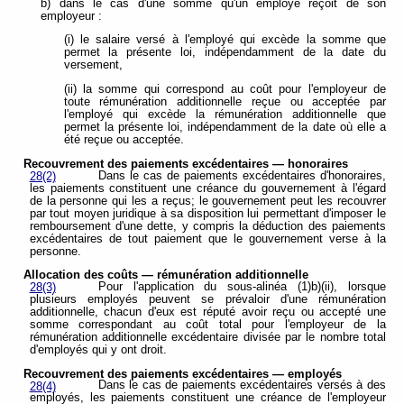
b) dans le cas d'une somme qu'un employé reçoit de son
employeur :
(i) le salaire versé à l'employé qui excède la somme que
permet la présente loi, indépendamment de la date du
versement,
(ii) la somme qui correspond au coût pour l'employeur de
toute rémunération additionnelle reçue ou acceptée par
l'employé qui excède la rémunération additionnelle que
permet la présente loi, indépendamment de la date où elle a
été reçue ou acceptée.
Recouvrement des paiements excédentaires — honoraires
Dans le cas de paiements excédentaires d'honoraires,
28(2)
les paiements constituent une créance du gouvernement à l'égard
de la personne qui les a reçus; le gouvernement peut les recouvrer
par tout moyen juridique à sa disposition lui permettant d'imposer le
remboursement d'une dette, y compris la déduction des paiements
excédentaires de tout paiement que le gouvernement verse à la
personne.
Allocation des coûts — rémunération additionnelle
Pour l'application du sous-alinéa (1)b)(ii), lorsque
28(3)
plusieurs employés peuvent se prévaloir d'une rémunération
additionnelle, chacun d'eux est réputé avoir reçu ou accepté une
somme correspondant au coût total pour l'employeur de la
rémunération additionnelle excédentaire divisée par le nombre total
d'employés qui y ont droit.
Recouvrement des paiements excédentaires — employés
Dans le cas de paiements excédentaires versés à des
28(4)
employés, les paiements constituent une créance de l'employeur