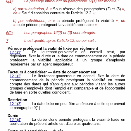
Le passage introductif du paragraphe 12(1) est modifié :
6(1)
a) par substitution, à «
Sous réserve des paragraphes (2) et (3)
»,
de «
Sauf disposition contraire de l'article 12.2
»;
b) par substitution, à «
la période protégeant la viabilité
», de
«
toute période protégeant la viabilité applicable
».
Les paragraphes 12(2) et (3) sont abrogés.
6(2)
Il est ajouté, après l'article 12, ce qui suit :
7
Période protégeant la viabilité fixée par règlement
Le lieutenant-gouverneur en conseil peut, par
12.1(1)
règlement, fixer la durée et la date de commencement de la période
protégeant la viabilité applicable à un groupe d'employés
représentés par un agent négociateur.
Facteurs à considérer — date de commencement
Le lieutenant-gouverneur en conseil fixe la date de
12.1(2)
commencement de la période protégeant la viabilité en tenant
compte des dates qui s'appliquent aux périodes visant les autres
groupes d'employés dont l'emploi est comparable et de l'opportunité
de faire en sorte qu'elles coïncident.
Restriction
La date fixée ne peut être antérieure à celle que prévoit
12.1(3)
le paragraphe 9(1).
Durée
La durée d'une période protégeant la viabilité fixée en
12.1(4)
application du présent article est d'au plus quatre ans.