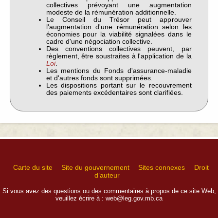
collectives prévoyant une augmentation
modeste de la rémunération additionnelle.
Le Conseil du Trésor peut approuver
l'augmentation d'une rémunération selon les
économies pour la viabilité signalées dans le
cadre d'une négociation collective.
Des conventions collectives peuvent, par
règlement, être soustraites à l'application de la
Loi
.
Les mentions du Fonds d'assurance-maladie
et d'autres fonds sont supprimées.
Les dispositions portant sur le recouvrement
des paiements excédentaires sont clarifiées.
Carte du site
Site du gouvernement
Sites connexes
Droit
d’auteur
Si vous avez des questions ou des commentaires à propos de ce site Web,
veuillez écrire à :
web@leg.gov.mb.ca