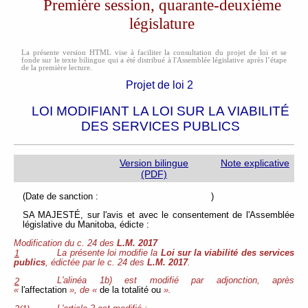
Première session, quarante-deuxième
législature
La présente version HTML vise à faciliter la consultation du projet de loi et se
fonde sur le texte bilingue qui a été distribué à l'Assemblée législative après l’étape
de la première lecture.
Projet de loi 2
LOI MODIFIANT LA LOI SUR LA VIABILITÉ
DES SERVICES PUBLICS
Version bilingue
Note explicative
(PDF)
(Date de sanction : )
SA MAJESTÉ, sur l'avis et avec le consentement de l'Assemblée
législative du Manitoba, édicte :
Modification du c. 24 des
L.M. 2017
La présente loi modifie la
Loi sur la viabilité des services
1
publics
, édictée par le c. 24 des
L.M. 2017
.
L'alinéa 1b) est modifié par adjonction, après
2
«
l'affectation
», de «
de la totalité ou
».