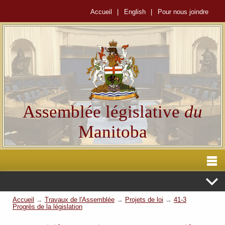
Accueil
|
English
|
Pour nous joindre
Assemblée législative
du
Manitoba
Accueil
→
Travaux de l'Assemblée
→
Projets de loi
→
41-3
Progrès de la législation