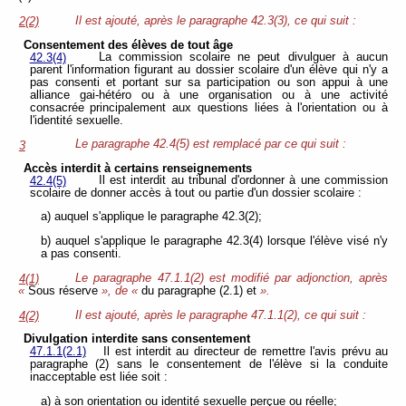
Il est ajouté, après le paragraphe 42.3(3), ce qui suit :
2(2)
Consentement des élèves de tout âge
La commission scolaire ne peut divulguer à aucun
42.3(4)
parent l'information figurant au dossier scolaire d'un élève qui n'y a
pas consenti et portant sur sa participation ou son appui à une
alliance gai-hétéro ou à une organisation ou à une activité
consacrée principalement aux questions liées à l'orientation ou à
l'identité sexuelle.
Le paragraphe 42.4(5) est remplacé par ce qui suit :
3
Accès interdit à certains renseignements
Il est interdit au tribunal d'ordonner à une commission
42.4(5)
scolaire de donner accès à tout ou partie d'un dossier scolaire :
a) auquel s'applique le paragraphe 42.3(2);
b) auquel s'applique le paragraphe 42.3(4) lorsque l'élève visé n'y
a pas consenti.
Le paragraphe 47.1.1(2) est modifié par adjonction, après
4(1)
«
Sous réserve
», de «
du paragraphe (2.1) et
».
Il est ajouté, après le paragraphe 47.1.1(2), ce qui suit :
4(2)
Divulgation interdite sans consentement
47.1.1(2.1)
Il est interdit au directeur de remettre l'avis prévu au
paragraphe (2) sans le consentement de l'élève si la conduite
inacceptable est liée soit :
a) à son orientation ou identité sexuelle perçue ou réelle;