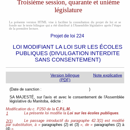
Troisième session, quarante et unième
législature
La présente version HTML vise à faciliter la consultation du projet de loi et se
fonde sur le texte bilingue qui a été distribué à l'Assemblée législative après l’étape
de la première lecture.
Projet de loi 224
LOI MODIFIANT LA LOI SUR LES ÉCOLES
PUBLIQUES (DIVULGATION INTERDITE
SANS CONSENTEMENT)
Version bilingue
Note explicative
(PDF)
(Date de sanction : )
SA MAJESTÉ, sur l'avis et avec le consentement de l'Assemblée
législative du Manitoba, édicte :
Modification du c. P250 de la
C.P.L.M.
La présente loi modifie la
Loi sur les écoles publiques
.
1
Le passage introductif du paragraphe 42.3(1) est modifié
2(1)
par substitution, à «
paragraphes (2) et (3)
», de «
paragraphes (2) à
(4)
».