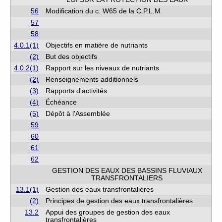
56
Modification du c. W65 de la C.P.L.M.
57
58
4.0.1(1)
Objectifs en matière de nutriants
(2)
But des objectifs
4.0.2(1)
Rapport sur les niveaux de nutriants
(2)
Renseignements additionnels
(3)
Rapports d'activités
(4)
Échéance
(5)
Dépôt à l'Assemblée
59
60
61
62
GESTION DES EAUX DES BASSINS FLUVIAUX
TRANSFRONTALIERS
13.1(1)
Gestion des eaux transfrontalières
(2)
Principes de gestion des eaux transfrontalières
13.2
Appui des groupes de gestion des eaux
transfrontalières