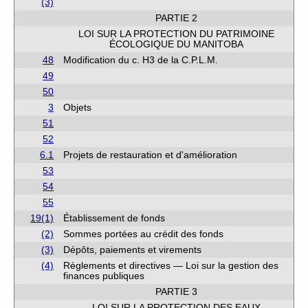
(3)
PARTIE 2
LOI SUR LA PROTECTION DU PATRIMOINE
ÉCOLOGIQUE DU MANITOBA
48
Modification du c. H3 de la C.P.L.M.
49
50
3
Objets
51
52
6.1
Projets de restauration et d'amélioration
53
54
55
19(1)
Établissement de fonds
(2)
Sommes portées au crédit des fonds
(3)
Dépôts, paiements et virements
(4)
Règlements et directives — Loi sur la gestion des
finances publiques
PARTIE 3
LOI SUR LA PROTECTION DES EAUX