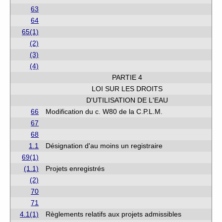
63
64
65(1)
(2)
(3)
(4)
PARTIE 4
LOI SUR LES DROITS
D'UTILISATION DE L'EAU
66
Modification du c. W80 de la C.P.L.M.
67
68
1.1
Désignation d'au moins un registraire
69(1)
(1.1)
Projets enregistrés
(2)
70
71
4.1(1)
Règlements relatifs aux projets admissibles