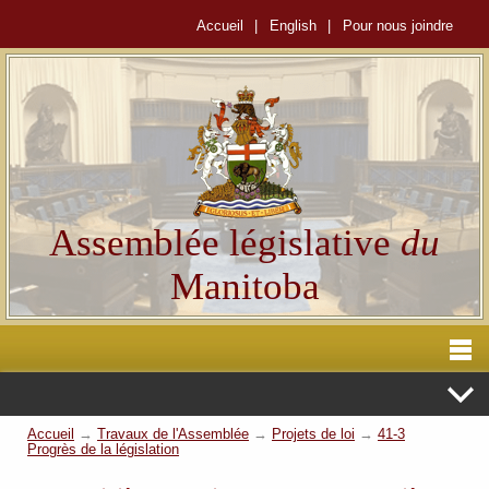
Accueil
|
English
|
Pour nous joindre
Assemblée législative
du
Manitoba
Accueil
→
Travaux de l'Assemblée
→
Projets de loi
→
41-3
Progrès de la législation