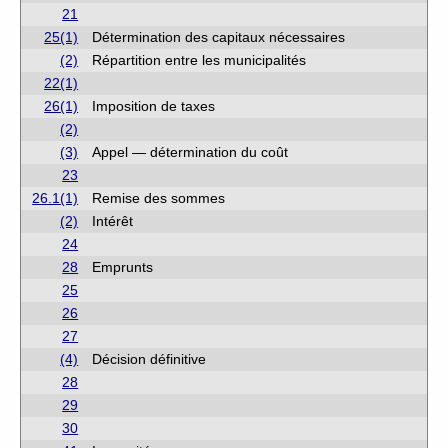
21
25(1)
Détermination des capitaux nécessaires
(2)
Répartition entre les municipalités
22(1)
26(1)
Imposition de taxes
(2)
(3)
Appel — détermination du coût
23
26.1(1)
Remise des sommes
(2)
Intérêt
24
28
Emprunts
25
26
27
(4)
Décision définitive
28
29
30