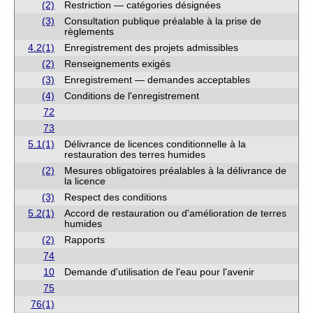
(2)
Restriction — catégories désignées
(3)
Consultation publique préalable à la prise de
règlements
4.2(1)
Enregistrement des projets admissibles
(2)
Renseignements exigés
(3)
Enregistrement — demandes acceptables
(4)
Conditions de l'enregistrement
72
73
5.1(1)
Délivrance de licences conditionnelle à la
restauration des terres humides
(2)
Mesures obligatoires préalables à la délivrance de
la licence
(3)
Respect des conditions
5.2(1)
Accord de restauration ou d'amélioration de terres
humides
(2)
Rapports
74
10
Demande d'utilisation de l'eau pour l'avenir
75
76(1)