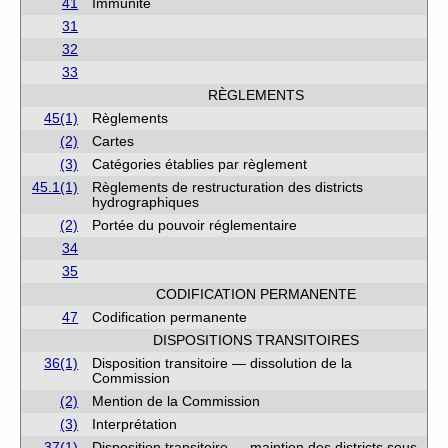
41
Immunité
31
32
33
RÈGLEMENTS
45(1)
Règlements
(2)
Cartes
(3)
Catégories établies par règlement
45.1(1)
Règlements de restructuration des districts
hydrographiques
(2)
Portée du pouvoir réglementaire
34
35
CODIFICATION PERMANENTE
47
Codification permanente
DISPOSITIONS TRANSITOIRES
36(1)
Disposition transitoire — dissolution de la
Commission
(2)
Mention de la Commission
(3)
Interprétation
37(1)
Disposition transitoire — maintien des districts sous