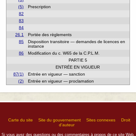
(5)
Prescription
82
83
84
26.1
Portée des règlements
85
Disposition transitoire — demandes de licences en
instance
86
Modification du c. W65 de la C.P.L.M.
PARTIE 5
ENTRÉE EN VIGUEUR
87(1)
Entrée en vigueur — sanction
(2)
Entrée en vigueur — proclamation
Carte du site
Site du gouvernement
Sites connexes
Droit
d’auteur
Si vous avez des questions ou des commentaires à propos de ce site Web,