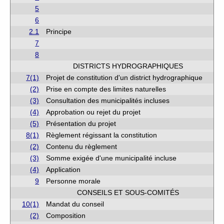
5
6
2.1
Principe
7
8
DISTRICTS HYDROGRAPHIQUES
7(1)
Projet de constitution d'un district hydrographique
(2)
Prise en compte des limites naturelles
(3)
Consultation des municipalités incluses
(4)
Approbation ou rejet du projet
(5)
Présentation du projet
8(1)
Règlement régissant la constitution
(2)
Contenu du règlement
(3)
Somme exigée d'une municipalité incluse
(4)
Application
9
Personne morale
CONSEILS ET SOUS-COMITÉS
10(1)
Mandat du conseil
(2)
Composition