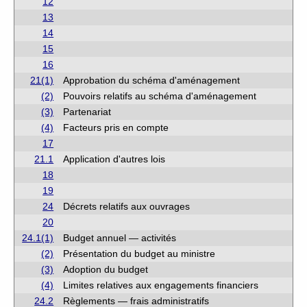
12
13
14
15
16
21(1)
Approbation du schéma d'aménagement
(2)
Pouvoirs relatifs au schéma d'aménagement
(3)
Partenariat
(4)
Facteurs pris en compte
17
21.1
Application d'autres lois
18
19
24
Décrets relatifs aux ouvrages
20
24.1(1)
Budget annuel — activités
(2)
Présentation du budget au ministre
(3)
Adoption du budget
(4)
Limites relatives aux engagements financiers
24.2
Règlements — frais administratifs