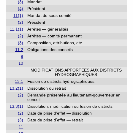
(3)
Mandat
(4)
Président
11(1)
Mandat du sous-comité
(2)
Président
11.1(1)
Arrêtés — généralités
(2)
Arrêtés — comité permanent
(3)
Composition, attributions, etc.
11.2
Obligations des conseils
9
10
MODIFICATIONS APPORTÉES AUX DISTRICTS
HYDROGRAPHIQUES
13.1
Fusion de districts hydrographiques
13.2(1)
Dissolution ou retrait
(2)
Demande présentée au lieutenant-gouverneur en
conseil
13.3(1)
Dissolution, modification ou fusion de districts
(2)
Date de prise d'effet — dissolution
(3)
Date de prise d'effet — retrait
11