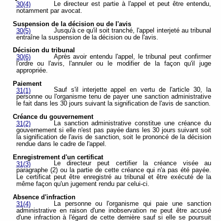
Le directeur est partie à l'appel et peut être entendu,
30(4)
notamment par avocat.
Suspension de la décision ou de l'avis
Jusqu'à ce qu'il soit tranché, l'appel interjeté au tribunal
30(5)
entraîne la suspension de la décision ou de l'avis.
Décision du tribunal
Après avoir entendu l'appel, le tribunal peut confirmer
30(6)
l'ordre ou l'avis, l'annuler ou le modifier de la façon qu'il juge
appropriée.
Paiement
Sauf s'il interjette appel en vertu de l'article 30, la
31(1)
personne ou l'organisme tenu de payer une sanction administrative
le fait dans les 30 jours suivant la signification de l'avis de sanction.
Créance du gouvernement
La sanction administrative constitue une créance du
31(2)
gouvernement si elle n'est pas payée dans les 30 jours suivant soit
la signification de l'avis de sanction, soit le prononcé de la décision
rendue dans le cadre de l'appel.
Enregistrement d'un certificat
Le directeur peut certifier la créance visée au
31(3)
paragraphe (2) ou la partie de cette créance qui n'a pas été payée.
Le certificat peut être enregistré au tribunal et être exécuté de la
même façon qu'un jugement rendu par celui-ci.
Absence d'infraction
La personne ou l'organisme qui paie une sanction
31(4)
administrative en raison d'une inobservation ne peut être accusé
d'une infraction à l'égard de cette dernière sauf si elle se poursuit