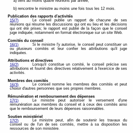
a) tient au moins quatre réunions par année;
b) rencontre le ministre au moins une fois tous les 12 mois.
Publication des rapports d'activités
Le conseil publie un rapport de chacune de ses
15(7)
réunions qui résume les discussions qui ont eu lieu et les décisions
qui ont été prises; le rapport est publié de la façon que le conseil
juge indiquée, notamment en format électronique sur un site Web.
Comités du conseil
Si le ministre l'y autorise, le conseil peut constituer un
16(1)
ou plusieurs comités et leur confier les attributions qu'il juge
indiquées.
Attributions et directives
Lorsqu'il constitue un comité, le conseil précise ses
16(2)
attributions et fournit des directives relativement à l'exercice de ses
activités.
Membres des comités
Le conseil nomme les membres des comités et peut
16(3)
choisir d'autres personnes que ses propres membres.
Rémunération et remboursement des dépenses
Le ministre peut autoriser le versement d'une
17(1)
rémunération aux membres du conseil et à ceux des comités ainsi
que le remboursement de leurs dépenses raisonnables.
Soutien ministériel
Le ministre peut, afin de soutenir les travaux du
17(2)
conseil ou de l'un de ses comités, mettre à sa disposition les
ressources de son ministère.