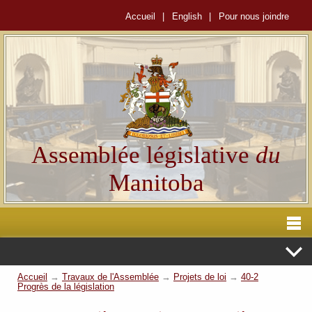
Accueil
|
English
|
Pour nous joindre
Assemblée législative
du
Manitoba
Accueil
→
Travaux de l'Assemblée
→
Projets de loi
→
40-2
Progrès de la législation