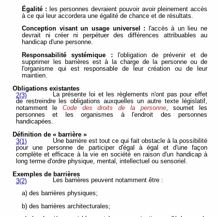
Égalité :
les personnes devraient pouvoir avoir pleinement accès
à ce qui leur accordera une égalité de chance et de résultats.
Conception visant un usage universel :
l'accès à un lieu ne
devrait ni créer ni perpétuer des différences attribuables au
handicap d'une personne.
Responsabilité systémique :
l'obligation de prévenir et de
supprimer les barrières est à la charge de la personne ou de
l'organisme qui est responsable de leur création ou de leur
maintien.
Obligations existantes
La présente loi et les règlements n'ont pas pour effet
2(3)
de restreindre les obligations auxquelles un autre texte législatif,
notamment le
Code des droits de la personne
, soumet les
personnes et les organismes à l'endroit des personnes
handicapées.
Définition de « barrière »
Une barrière est tout ce qui fait obstacle à la possibilité
3(1)
pour une personne de participer d'égal à égal et d'une façon
complète et efficace à la vie en société en raison d'un handicap à
long terme d'ordre physique, mental, intellectuel ou sensoriel.
Exemples de barrières
Les barrières peuvent notamment être :
3(2)
a) des barrières physiques;
b) des barrières architecturales;