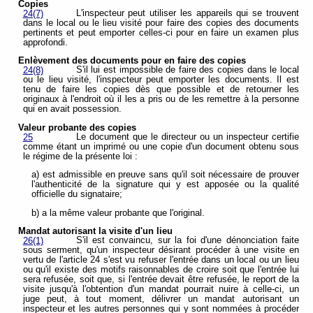
Copies
L'inspecteur peut utiliser les appareils qui se trouvent
24(7)
dans le local ou le lieu visité pour faire des copies des documents
pertinents et peut emporter celles-ci pour en faire un examen plus
approfondi.
Enlèvement des documents pour en faire des copies
S'il lui est impossible de faire des copies dans le local
24(8)
ou le lieu visité, l'inspecteur peut emporter les documents. Il est
tenu de faire les copies dès que possible et de retourner les
originaux à l'endroit où il les a pris ou de les remettre à la personne
qui en avait possession.
Valeur probante des copies
Le document que le directeur ou un inspecteur certifie
25
comme étant un imprimé ou une copie d'un document obtenu sous
le régime de la présente loi :
a) est admissible en preuve sans qu'il soit nécessaire de prouver
l'authenticité de la signature qui y est apposée ou la qualité
officielle du signataire;
b) a la même valeur probante que l'original.
Mandat autorisant la visite d'un lieu
S'il est convaincu, sur la foi d'une dénonciation faite
26(1)
sous serment, qu'un inspecteur désirant procéder à une visite en
vertu de l'article 24 s'est vu refuser l'entrée dans un local ou un lieu
ou qu'il existe des motifs raisonnables de croire soit que l'entrée lui
sera refusée, soit que, si l'entrée devait être refusée, le report de la
visite jusqu'à l'obtention d'un mandat pourrait nuire à celle-ci, un
juge peut, à tout moment, délivrer un mandat autorisant un
inspecteur et les autres personnes qui y sont nommées à procéder