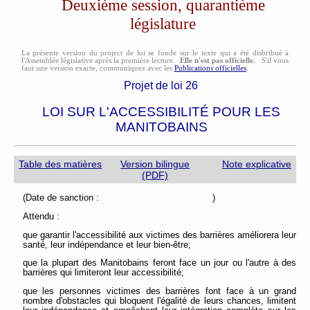
Deuxième session, quarantième
législature
La présente version du project de loi se fonde sur le texte qui a été disbribué à
l'Assemblée législative après la première lecture.
Elle n'est pas officielle.
S'il vous
faut une version exacte, communiquez avec les
Publications officielles
.
Projet de loi 26
LOI SUR L'ACCESSIBILITÉ POUR LES
MANITOBAINS
Table des matières
Version bilingue
Note explicative
(PDF)
(Date de sanction : )
Attendu :
que garantir l'accessibilité aux victimes des barrières améliorera leur
santé, leur indépendance et leur bien-être;
que la plupart des Manitobains feront face un jour ou l'autre à des
barrières qui limiteront leur accessibilité;
que les personnes victimes des barrières font face à un grand
nombre d'obstacles qui bloquent l'égalité de leurs chances, limitent