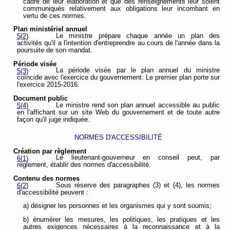
cadre de leur élaboration et que des renseignements leur soient
communiqués relativement aux obligations leur incombant en
vertu de ces normes.
Plan ministériel annuel
Le ministre prépare chaque année un plan des
5(2)
activités qu'il a l'intention d'entreprendre au cours de l'année dans la
poursuite de son mandat.
Période visée
La période visée par le plan annuel du ministre
5(3)
coïncide avec l'exercice du gouvernement. Le premier plan porte sur
l'exercice 2015-2016.
Document public
Le ministre rend son plan annuel accessible au public
5(4)
en l'affichant sur un site Web du gouvernement et de toute autre
façon qu'il juge indiquée.
NORMES D'ACCESSIBILITÉ
Création par règlement
Le lieutenant-gouverneur en conseil peut, par
6(1)
règlement, établir des normes d'accessibilité.
Contenu des normes
Sous réserve des paragraphes (3) et (4), les normes
6(2)
d'accessibilité peuvent :
a) désigner les personnes et les organismes qui y sont soumis;
b) énumérer les mesures, les politiques, les pratiques et les
autres exigences nécessaires à la reconnaissance et à la