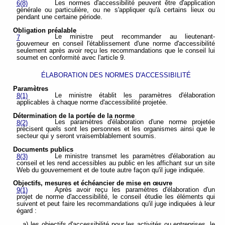
Les normes d'accessibilité peuvent être d'application
6(8)
générale ou particulière, ou ne s'appliquer qu'à certains lieux ou
pendant une certaine période.
Obligation préalable
Le ministre peut recommander au lieutenant-
7
gouverneur en conseil l'établissement d'une norme d'accessibilité
seulement après avoir reçu les recommandations que le conseil lui
soumet en conformité avec l'article 9.
ÉLABORATION DES NORMES D'ACCESSIBILITÉ
Paramètres
Le ministre établit les paramètres d'élaboration
8(1)
applicables à chaque norme d'accessibilité projetée.
Détermination de la portée de la norme
Les paramètres d'élaboration d'une norme projetée
8(2)
précisent quels sont les personnes et les organismes ainsi que le
secteur qui y seront vraisemblablement soumis.
Documents publics
Le ministre transmet les paramètres d'élaboration au
8(3)
conseil et les rend accessibles au public en les affichant sur un site
Web du gouvernement et de toute autre façon qu'il juge indiquée.
Objectifs, mesures et échéancier de mise en œuvre
Après avoir reçu les paramètres d'élaboration d'un
9(1)
projet de norme d'accessibilité, le conseil étudie les éléments qui
suivent et peut faire les recommandations qu'il juge indiquées à leur
égard :
a) les objectifs d'accessibilité pour les activités ou entreprises, le