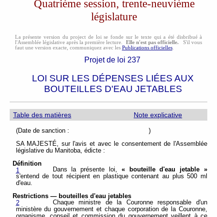
Quatrième session, trente-neuvième
législature
La présente version du project de loi se fonde sur le texte qui a été disbribué à
l'Assemblée législative après la première lecture.
Elle n'est pas officielle.
S'il vous
faut une version exacte, communiquez avec les
Publications officielles
.
Projet de loi 237
LOI SUR LES DÉPENSES LIÉES AUX
BOUTEILLES D'EAU JETABLES
Table des matières
Note explicative
(Date de sanction : )
SA MAJESTÉ, sur l'avis et avec le consentement de l'Assemblée
législative du Manitoba, édicte :
Définition
Dans la présente loi,
« bouteille d'eau jetable »
1
s'entend de tout récipient en plastique contenant au plus 500 ml
d'eau.
Restrictions — bouteilles d'eau jetables
Chaque ministre de la Couronne responsable d'un
2
ministère du gouvernement et chaque corporation de la Couronne,
organisme, conseil et commission du gouvernement veillent à ce