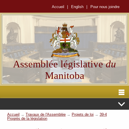
Accueil
|
English
|
Pour nous joindre
Assemblée législative
du
Manitoba
Accueil
→
Travaux de l'Assemblée
→
Projets de loi
→
39-4
Progrès de la législation