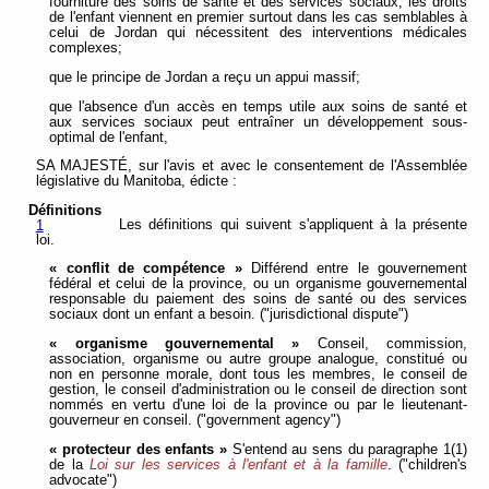
fourniture des soins de santé et des services sociaux, les droits
de l'enfant viennent en premier surtout dans les cas semblables à
celui de Jordan qui nécessitent des interventions médicales
complexes;
que le principe de Jordan a reçu un appui massif;
que l'absence d'un accès en temps utile aux soins de santé et
aux services sociaux peut entraîner un développement sous-
optimal de l'enfant,
SA MAJESTÉ, sur l'avis et avec le consentement de l'Assemblée
législative du Manitoba, édicte :
Définitions
Les définitions qui suivent s'appliquent à la présente
1
loi.
« conflit de compétence »
Différend entre le gouvernement
fédéral et celui de la province, ou un organisme gouvernemental
responsable du paiement des soins de santé ou des services
sociaux dont un enfant a besoin. ("jurisdictional dispute")
« organisme gouvernemental »
Conseil, commission,
association, organisme ou autre groupe analogue, constitué ou
non en personne morale, dont tous les membres, le conseil de
gestion, le conseil d'administration ou le conseil de direction sont
nommés en vertu d'une loi de la province ou par le lieutenant-
gouverneur en conseil. ("government agency")
« protecteur des enfants »
S'entend au sens du paragraphe 1(1)
de la
Loi sur les services à l'enfant et à la famille
. ("children's
advocate")