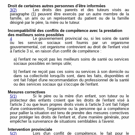
Droit de certaines autres personnes d'être informées
Les droits des parents et des tuteurs visés au
3(2)
paragraphe (1) peuvent être exercés par un autre membre de la
famille, un ami ou un représentant du patient ou de la famille
désigné par le père, la mère ou le tuteur.
Incompatibilité des conflits de compétence avec la prestation
des meilleurs soins
possibles
Le gouvernement provincial ou, si les soins de santé
4
ou les services sociaux sont fournis par un organisme
gouvernemental, cet organisme contrevient au droit de l'enfant visé
à l'article 3 si, en raison d'un conflit de compétence :
a) l'enfant ne reçoit pas les meilleurs soins de santé ou services
sociaux possibles en temps utile;
b) l'enfant ne reçoit pas ces soins ou services à son domicile ou
dans sa collectivité lorsqu'ils sont, dans les faits, disponibles et
ont fait l'objet d'une recommandation du professionnel de la santé
ou des services sociaux qui s'occupe de l'enfant.
Mesures correctives
Si le père ou la mère d'un enfant, son tuteur ou le
5(1)
protecteur des enfants croient que les droits de l'enfant visé à
l'article 2 ou que leurs propres droits visés à l'article 3 ont fait l'objet
d'une contravention, l'organisme ou la personne qui a compétence
pour pallier la situation est tenu de prendre des mesures correctives
pour protéger les droits de l'enfant et, d'une manière générale, pour
empêcher la survenance de situations semblables à l'avenir.
Intervention provinciale
Lors d'un conflit de compétence, le fait pour le
5(2)