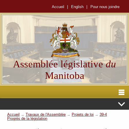
Accueil
|
English
|
Pour nous joindre
Assemblée législative
du
Manitoba
Accueil
→
Travaux de l'Assemblée
→
Projets de loi
→
39-4
Progrès de la législation