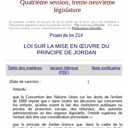
Quatrième session, trente-neuvième
législature
La présente version du project de loi se fonde sur le texte qui a été disbribué à
l'Assemblée législative après la première lecture.
Elle n'est pas officielle.
S'il vous
faut une version exacte, communiquez avec les
Publications officielles
.
Projet de loi 214
LOI SUR LA MISE EN ŒUVRE DU
PRINCIPE DE JORDAN
Table des matières
Version bilingue
Note explicative
(PDF)
(Date de sanction : )
Attendu :
que la Convention des Nations Unies sur les droits de l'enfant
de 1989 stipule que « dans toutes les décisions qui concernent
les enfants, qu'elles soient le fait des institutions publiques ou
privées de protection sociale, des tribunaux, des autorités
administratives ou des organes législatifs, l'intérêt supérieur de
l'enfant doit être une considération primordiale »;
que le principe de Jordan énonce que, dans le cadre de la