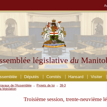
A
ssemblée législative
du
Manito
Assemblée
Députés
Comités
Hansard
Visiter
ravaux de l'Assemblée
→
Projets de loi
→
39-3
a législation
Troisième session, trente-neuvième lé