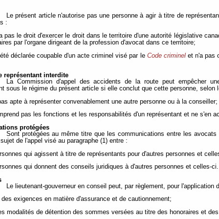
Le présent article n'autorise pas une personne à agir à titre de représentan
s :
'a pas le droit d'exercer le droit dans le territoire d'une autorité législative c
aires par l'organe dirigeant de la profession d'avocat dans ce territoire;
 été déclarée coupable d'un acte criminel visé par le
Code criminel
et n'a pas o
 représentant interdite
La Commission d'appel des accidents de la route peut empêcher une
t sous le régime du présent article si elle conclut que cette personne, selon l
 pas apte à représenter convenablement une autre personne ou à la conseiller;
mprend pas les fonctions et les responsabilités d'un représentant et ne s'en a
tions protégées
Sont protégées au même titre que les communications entre les avocats e
 sujet de l'appel visé au paragraphe (1) entre :
ersonnes qui agissent à titre de représentants pour d'autres personnes et celles
ersonnes qui donnent des conseils juridiques à d'autres personnes et celles-ci.
s
Le lieutenant-gouverneur en conseil peut, par règlement, pour l'application d
ir des exigences en matière d'assurance et de cautionnement;
 les modalités de détention des sommes versées au titre des honoraires et de