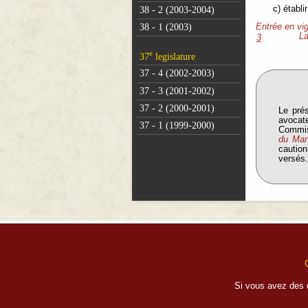
c) établ
38 - 2 (2003-2004)
38 - 1 (2003)
Entrée en vi
La
3
e
37
legislature
37 - 4 (2002-2003)
37 - 3 (2001-2002)
37 - 2 (2000-2001)
Le prés
avocate
37 - 1 (1999-2000)
Commiss
du Man
caution
versés
Si vous avez des 