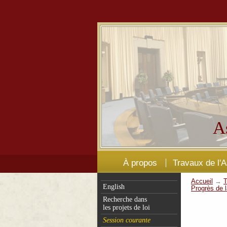
A
À propos
Travaux de l'
Accueil
→
T
English
Progrès de l
Recherche dans
les projets de loi
Session courante