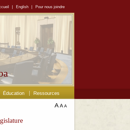
ccueil
|
English
|
Pour nous joindre
ba
Éducation
Ressources
A
A
A
gislature