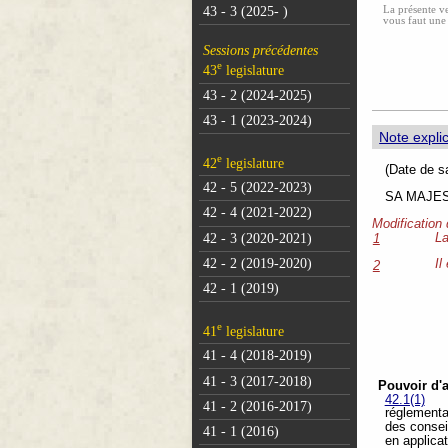
La présente ve
43 - 3 (2025- )
vous faut une
Sessions précédentes
e
43
legislature
43 - 2 (2024-2025)
43 - 1 (2023-2024)
Note explic
e
42
legislature
(Dat
42 - 5 (2022-2023)
SA MAJESTÉ
42 - 4 (2021-2022)
Modification
42 - 3 (2020-2021)
La
1
42 - 2 (2019-2020)
Il
2
42 - 1 (2019)
e
41
legislature
41 - 4 (2018-2019)
41 - 3 (2017-2018)
Pouvoir d'a
42.1(1)
41 - 2 (2016-2017)
réglementa
des conseil
41 - 1 (2016)
en applica