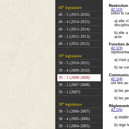
Restriction
e
40
legislature
42.1(2)
selon le ca
40 - 5 (2015-2016)
a) elle n
40 - 4 (2014-2015)
disciplin
40 - 3 (2013-2014)
b) elle a
40 - 2 (2012-2013)
acte.
40 - 1 (2011-2012)
Fonction de
42.1(3)
représentan
e
39
legislature
a) n'est
39 - 5 (2010-2011)
b) ne co
39 - 4 (2009-2010)
Communica
39 - 3 (2008-2009)
42.1(4)
ont lieu au
39 - 2 (2007-2008)
a) les p
39 - 1 (2007)
b) les p
e
38
legislature
Règlement
42.1(5)
38 - 5 (2006-2007)
a) établ
38 - 4 (2005-2006)
b) régir
38 - 3 (2004-2005)