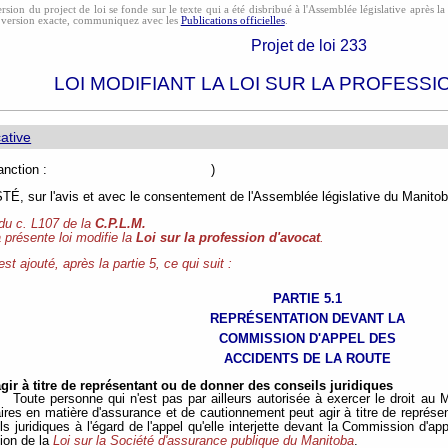
rsion du project de loi se fonde sur le texte qui a été disbribué à l'Assemblée législative après l
 version exacte, communiquez avec les
Publications officielles
.
Projet de loi 233
LOI MODIFIANT LA LOI SUR LA PROFESSI
ative
e de sanction : )
, sur l'avis et avec le consentement de l'Assemblée législative du Manitoba
 du c. L107 de la
C.P.L.M.
 présente loi modifie la
Loi sur la profession d'avocat
.
 est ajouté, après la partie 5, ce qui suit :
PARTIE 5.1
REPRÉSENTATION DEVANT LA
COMMISSION D'APPEL DES
ACCIDENTS DE LA ROUTE
gir à titre de représentant ou de donner des conseils juridiques
Toute personne qui n'est pas par ailleurs autorisée à exercer le droit au
ires en matière d'assurance et de cautionnement peut agir à titre de représe
s juridiques à l'égard de l'appel qu'elle interjette devant la Commission d'a
tion de la
Loi sur la Société d'assurance publique du Manitoba
.