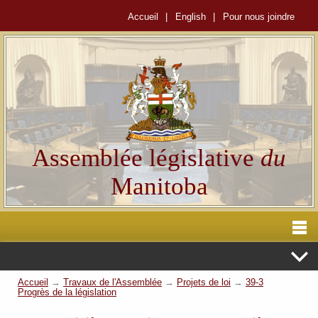
Accueil
|
English
|
Pour nous joindre
Assemblée législative
du
Manitoba
Accueil
→
Travaux de l'Assemblée
→
Projets de loi
→
39-3
Progrès de la législation