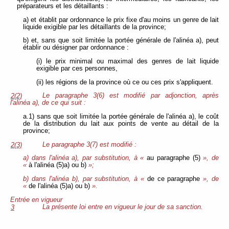
préparateurs et les détaillants :
a) et établit par ordonnance le prix fixe d'au moins un genre de lait
liquide exigible par les détaillants de la province;
b) et, sans que soit limitée la portée générale de l'alinéa a), peut
établir ou désigner par ordonnance :
(i) le prix minimal ou maximal des genres de lait liquide
exigible par ces personnes,
(ii) les régions de la province où ce ou ces prix s'appliquent.
Le paragraphe 3(6) est modifié par adjonction, après
2(2)
l'alinéa a), de ce qui suit :
a.1) sans que soit limitée la portée générale de l'alinéa a), le coût
de la distribution du lait aux points de vente au détail de la
province;
Le paragraphe 3(7) est modifié :
2(3)
a) dans l'alinéa a), par substitution, à «
au paragraphe (5)
», de
«
à l'alinéa (5)a) ou b)
»;
b) dans l'alinéa b), par substitution, à «
de ce paragraphe
», de
«
de l'alinéa (5)a) ou b)
».
Entrée en vigueur
La présente loi entre en vigueur le jour de sa sanction.
3