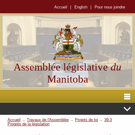
Accueil
|
English
|
Pour nous joindre
Assemblée législative
du
Manitoba
Accueil
→
Travaux de l'Assemblée
→
Projets de loi
→
39-3
Progrès de la législation