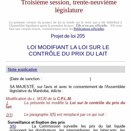
Troisième session, trente-neuvième
législature
La présente version du project de loi se fonde sur le texte qui a été disbribué à
l'Assemblée législative après la première lecture.
Elle n'est pas officielle.
S'il vous
faut une version exacte, communiquez avec les
Publications officielles
.
Projet de loi 205
LOI MODIFIANT LA LOI SUR LE
CONTRÔLE DU PRIX DU LAIT
Note explicative
(Date de sanction : )
SA MAJESTÉ, sur l'avis et avec le consentement de l'Assemblée
législative du Manitoba, édicte :
Modification du c. M130 de la
C.P.L.M.
La présente loi modifie la
Loi sur le contrôle du prix du
1
lait
.
Le paragraphe 3(5) est remplacé par ce qui suit :
2(1)
Surveillance et fixation des prix
La Commission surveille les prix du lait liquide
3(5)
qu'exigent les distributeurs, les intermédiaires, les fabricants, les