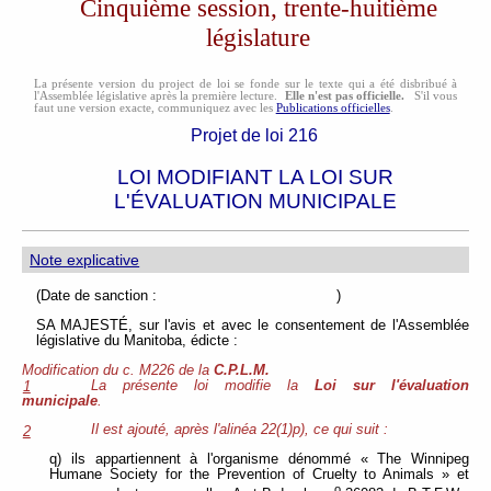
Cinquième session, trente-huitième
législature
La présente version du project de loi se fonde sur le texte qui a été disbribué à
l'Assemblée législative après la première lecture.
Elle n'est pas officielle.
S'il vous
faut une version exacte, communiquez avec les
Publications officielles
.
Projet de loi 216
LOI MODIFIANT LA LOI SUR
L'ÉVALUATION MUNICIPALE
Note explicative
(Date de sanction : )
SA MAJESTÉ, sur l'avis et avec le consentement de l'Assemblée
législative du Manitoba, édicte :
Modification du c. M226 de la
C.P.L.M.
La présente loi modifie la
Loi sur l'évaluation
1
municipale
.
Il est ajouté, après l'alinéa 22(1)p), ce qui suit :
2
q) ils appartiennent à l'organisme dénommé « The Winnipeg
Humane Society for the Prevention of Cruelty to Animals » et
o