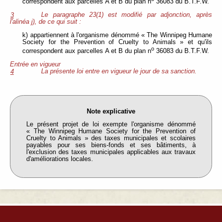
correspondent aux parcelles A et B du plan n
36083 du B.T.F.W.
Le paragraphe 23(1) est modifié par adjonction, après
3
l'alinéa j), de ce qui suit :
k) appartiennent à l'organisme dénommé « The Winnipeg Humane
Society for the Prevention of Cruelty to Animals » et qu'ils
o
correspondent aux parcelles A et B du plan n
36083 du B.T.F.W.
Entrée en vigueur
La présente loi entre en vigueur le jour de sa sanction.
4
Note explicative
Le présent projet de loi exempte l'organisme dénommé
« The Winnipeg Humane Society for the Prevention of
Cruelty to Animals » des taxes municipales et scolaires
payables pour ses biens-fonds et ses bâtiments, à
l'exclusion des taxes municipales applicables aux travaux
d'améliorations locales.