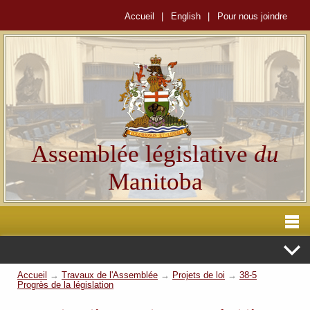
Accueil
|
English
|
Pour nous joindre
Assemblée législative
du
Manitoba
Accueil
→
Travaux de l'Assemblée
→
Projets de loi
→
38-5
Progrès de la législation