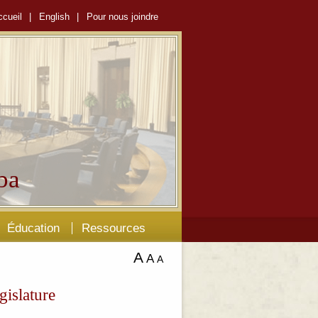
ccueil
|
English
|
Pour nous joindre
ba
Éducation
Ressources
A
A
A
gislature