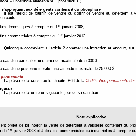
hore »
Phosphore élémentaire. ("phosphorus")
on s'appliquant aux détergents contenant du phosphore
Il est interdit de fournir, de vendre ou d'offrir de vendre du détergent 
en poids :
er
 fins domestiques à compter du 1
janvier 2008;
er
 fins commerciales à compter du 1
janvier 2012.
Quiconque contrevient à l'article 2 commet une infraction et encourt, sur 
:
le cas d'un particulier, une amende maximale de 5 000 $;
le cas d'une personne morale, une amende maximale de 25 000 $.
n permanente
La présente loi constitue le chapitre P63 de la
Codification permanente des
vigueur
La présente loi entre en vigueur le jour de sa sanction.
Note explicative
ent projet de loi interdit la vente de détergent à vaisselle contenant du p
er
r du 1
janvier 2008 et à des fins commerciales ou industrielles à compter d