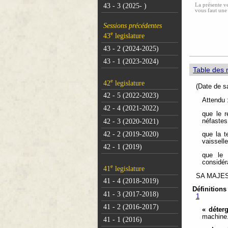
La présente ve
43 - 3 (2025- )
vous faut une
Sessions précédentes
e
43
legislature
43 - 2 (2024-2025)
43 - 1 (2023-2024)
Table des 
e
42
legislature
(Dat
42 - 5 (2022-2023)
Attendu 
42 - 4 (2021-2022)
que le r
42 - 3 (2020-2021)
néfastes
42 - 2 (2019-2020)
que la t
vaisselle
42 - 1 (2019)
que le 
considéra
e
41
legislature
SA MAJESTÉ
41 - 4 (2018-2019)
Définitions
41 - 3 (2017-2018)
1
41 - 2 (2016-2017)
« déterg
machine.
41 - 1 (2016)