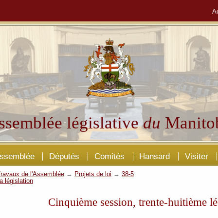
A
ssemblée législative
du
Manito
Assemblée
Députés
Comités
Hansard
Visiter
ravaux de l'Assemblée
→
Projets de loi
→
38-5
a législation
Cinquième session, trente-huitième lé