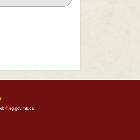
r
eb@leg.gov.mb.ca