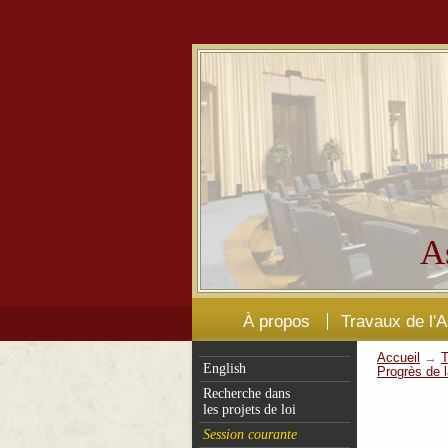
A
À propos
Travaux de l'
Accueil
→
T
English
Progrès de l
Recherche dans
les projets de loi
Session courante