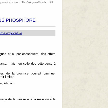
a première lecture.
Elle n'est pas officielle.
S'il
ANS PHOSPHORE
ote explicative
gues et a, par conséquent, des effets
tante, mais non celle des détergents à
es de la province pourrait diminuer
ait limitée,
, édicte :
avage de la vaisselle à la main ou à la