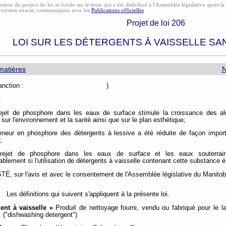
rsion du project de loi se fonde sur le texte qui a été disbribué à l'Assemblée législative après l
 version exacte, communiquez avec les
Publications officielles
.
Projet de loi 206
LOI SUR LES DÉTERGENTS À VAISSELLE S
matières
N
e de sanction : )
:
ejet de phosphore dans les eaux de surface stimule la croissance des al
 sur l'environnement et la santé ainsi que sur le plan esthétique;
eneur en phosphore des détergents à lessive a été réduite de façon impor
;
rejet de phosphore dans les eaux de surface et les eaux souterrain
blement si l'utilisation de détergents à vaisselle contenant cette substance ét
, sur l'avis et avec le consentement de l'Assemblée législative du Manitoba
Les définitions qui suivent s'appliquent à la présente loi.
ent à vaisselle »
Produit de nettoyage fourni, vendu ou fabriqué pour le l
 ("dishwashing detergent")