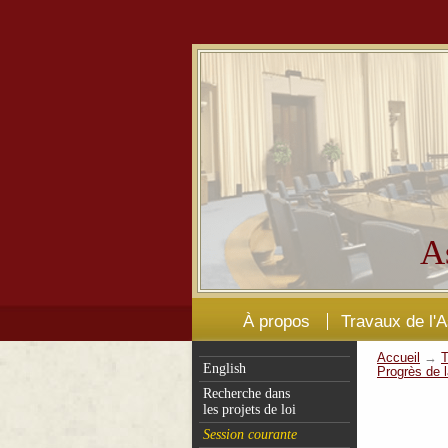
A
À propos
Travaux de l'
Accueil
→
T
English
Progrès de l
Recherche dans
les projets de loi
Session courante