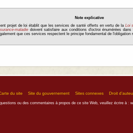
Note explicative
ent projet de loi établit que les services de santé offerts en vertu de la
Loi 
ssurance-maladie
doivent satisfaire aux conditions d'octroi énumérées dans
galement que ces services respectent le principe fondamental de l'obligation r
Carte du site
Site du gouvernement
Sites connexes
Droit d’auteu
questions ou des commentaires à propos de ce site Web, veuillez écrire à :
w