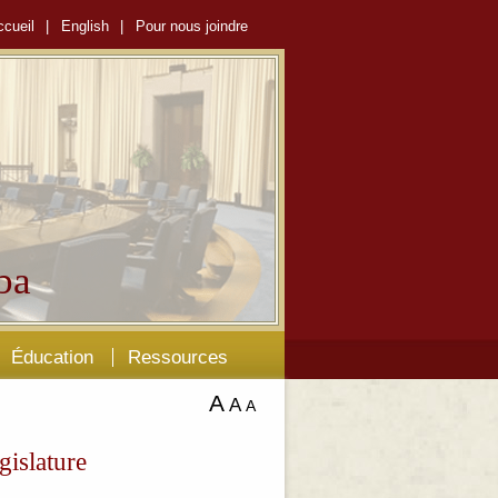
ccueil
|
English
|
Pour nous joindre
ba
Éducation
Ressources
A
A
A
gislature