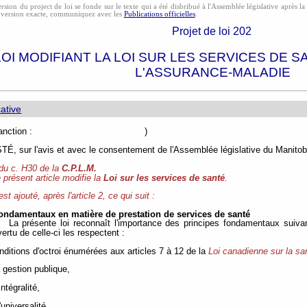
rsion du project de loi se fonde sur le texte qui a été disbribué à l'Assemblée législative après l
 version exacte, communiquez avec les
Publications officielles
.
Projet de loi 202
LOI MODIFIANT LA LOI SUR LES SERVICES DE S
L'ASSURANCE-MALADIE
ative
e de sanction : )
, sur l'avis et avec le consentement de l'Assemblée législative du Manitoba
 du c. H30 de la
C.P.L.M.
 présent article modifie la
Loi sur les services de santé
.
 est ajouté, après l'article 2, ce qui suit :
fondamentaux en matière de prestation de services de santé
La présente loi reconnaît l'importance des principes fondamentaux suiva
vertu de celle-ci les respectent :
onditions d'octroi énumérées aux articles 7 à 12 de la
Loi canadienne sur la sa
la gestion publique,
l'intégralité,
 l'universalité,