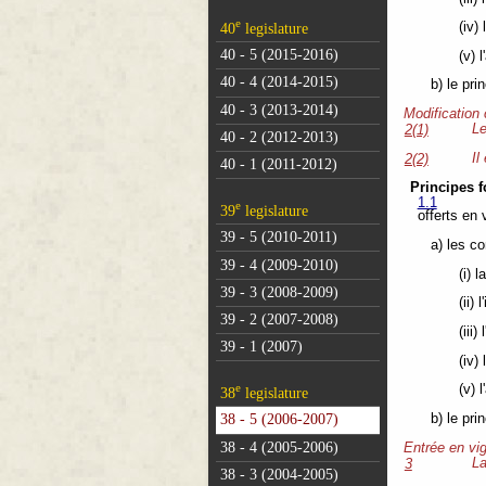
e
40
legislature
(iv) 
40 - 5 (2015-2016)
(v) l
40 - 4 (2014-2015)
b) le pri
40 - 3 (2013-2014)
Modification
Le
2(1)
40 - 2 (2012-2013)
Il
2(2)
40 - 1 (2011-2012)
Principes 
1.1
e
39
legislature
offerts en 
39 - 5 (2010-2011)
a) les c
39 - 4 (2009-2010)
(i) 
39 - 3 (2008-2009)
(ii) 
39 - 2 (2007-2008)
(iii)
39 - 1 (2007)
(iv) 
e
(v) l
38
legislature
b) le pri
38 - 5 (2006-2007)
38 - 4 (2005-2006)
Entrée en vi
La
3
38 - 3 (2004-2005)