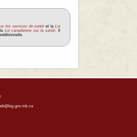
sur les services de santé
et la
Loi
 la
Loi canadienne sur la santé
. Il
edditionnelle.
r
eb@leg.gov.mb.ca