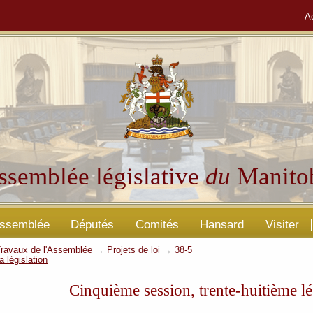
A
ssemblée législative
du
Manito
Assemblée
Députés
Comités
Hansard
Visiter
ravaux de l'Assemblée
→
Projets de loi
→
38-5
a législation
Cinquième session, trente-huitième lé