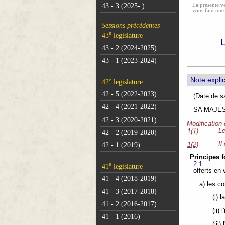
La présente ve
43 - 3 (2025- )
vous faut une
Sessions précédentes
e
43
legislature
43 - 2 (2024-2025)
43 - 1 (2023-2024)
Note explic
e
42
legislature
42 - 5 (2022-2023)
(Dat
42 - 4 (2021-2022)
SA MAJESTÉ
42 - 3 (2020-2021)
Modification
Le
1(1)
42 - 2 (2019-2020)
Il
1(2)
42 - 1 (2019)
Principes 
e
2.1
41
legislature
offerts en 
41 - 4 (2018-2019)
a) les c
41 - 3 (2017-2018)
(i) 
41 - 2 (2016-2017)
(ii) 
41 - 1 (2016)
(iii)