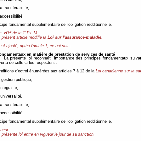
la transférabilité,
'accessibilité;
ncipe fondamental supplémentaire de l'obligation redditionnelle.
 c. H35 de la C.P.L.M
 présent article modifie la
Loi sur l'assurance-maladie
.
 est ajouté, après l'article 1, ce qui suit :
fondamentaux en matière de prestation de services de santé
La présente loi reconnaît l'importance des principes fondamentaux suiva
vertu de celle-ci les respectent :
onditions d'octroi énumérées aux articles 7 à 12 de la
Loi canadienne sur la sa
la gestion publique,
l'intégralité,
 l'universalité,
la transférabilité,
'accessibilité;
ncipe fondamental supplémentaire de l'obligation redditionnelle.
gueur
 présente loi entre en vigueur le jour de sa sanction.