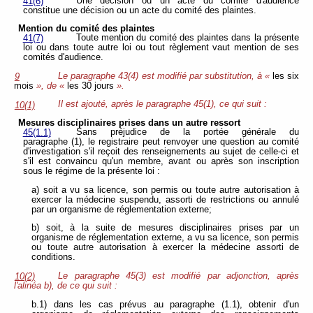
Une décision ou un acte du comité d'audience
41(6)
constitue une décision ou un acte du comité des plaintes.
Mention du comité des plaintes
Toute mention du comité des plaintes dans la présente
41(7)
loi ou dans toute autre loi ou tout règlement vaut mention de ses
comités d'audience.
Le paragraphe 43(4) est modifié par substitution, à «
les six
9
mois
», de «
les 30 jours
».
Il est ajouté, après le paragraphe 45(1), ce qui suit :
10(1)
Mesures disciplinaires prises dans un autre ressort
Sans préjudice de la portée générale du
45(1.1)
paragraphe (1), le registraire peut renvoyer une question au comité
d'investigation s'il reçoit des renseignements au sujet de celle-ci et
s'il est convaincu qu'un membre, avant ou après son inscription
sous le régime de la présente loi :
a) soit a vu sa licence, son permis ou toute autre autorisation à
exercer la médecine suspendu, assorti de restrictions ou annulé
par un organisme de réglementation externe;
b) soit, à la suite de mesures disciplinaires prises par un
organisme de réglementation externe, a vu sa licence, son permis
ou toute autre autorisation à exercer la médecine assorti de
conditions.
Le paragraphe 45(3) est modifié par adjonction, après
10(2)
l'alinéa b), de ce qui suit :
b.1) dans les cas prévus au paragraphe (1.1), obtenir d'un