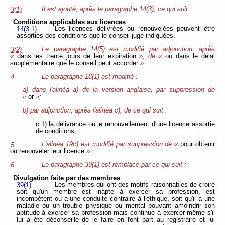
Il est ajouté, après le paragraphe 14(3), ce qui suit :
3(1)
Conditions applicables aux licences
Les licences délivrées ou renouvelées peuvent être
14(3.1)
assorties des conditions que le conseil juge indiquées.
Le paragraphe 14(5) est modifié par adjonction, après
3(2)
«
dans les trente jours de leur expiration
», de «
ou dans le délai
supplémentaire que le conseil peut accorder
».
Le paragraphe 18(1) est modifié :
4
a) dans l'alinéa a) de la version anglaise, par suppression de
«
or
»;
b) par adjonction, après l'alinéa c), de ce qui suit :
c.1) la délivrance ou le renouvellement d'une licence assortie
de conditions;
L'alinéa 19c) est modifié par suppression de «
pour obtenir
5
ou renouveler leur licence
».
Le paragraphe 39(1) est remplacé par ce qui suit :
6
Divulgation faite par des membres
Les membres qui ont des motifs raisonnables de croire
39(1)
soit qu'un membre est inapte à exercer sa profession, est
incompétent ou a une conduite contraire à l'éthique, soit qu'il a une
maladie ou un trouble physique ou mental pouvant amoindrir son
aptitude à exercer sa profession mais continue à exercer même s'il
lui a été déconseillé de le faire en font part au registraire et lui