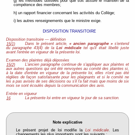
g) les méthodes utilisées pour que soit assuré le maintien de la
compétence des membres;
h) un rapport financier concernant les activités du Collège;
i) les autres renseignements que le ministre exige.
DISPOSITION TRANSITOIRE
Disposition transitoire — définition
Dans le présent article,
« ancien paragraphe »
s'entend
15(1)
du paragraphe 43(4) de la
Loi médicale
tel qu'il était libellé juste
avant l'entrée en vigueur de la présente loi.
Examen des plaintes déjà déposées
L'ancien paragraphe continue de s'appliquer aux plaintes et
15(2)
aux autres questions qui ont été renvoyées au comité des plaintes si,
à la date d'entrée en vigueur de la présente loi, elles n'ont pas été
réglées de façon satisfaisante pour les plaignants et si le comité ne
les a pas avisés de ses décisions ou s'il l'a fait mais que moins de six
mois se sont écoulés depuis la communication des avis.
Entrée en vigueur
La présente loi entre en vigueur le jour de sa sanction.
16
Note explicative
Le présent projet de loi modifie la
Loi médicale
. Les
changements les plus importants sont les suivants :