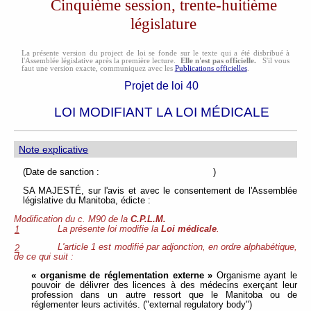
Cinquième session, trente-huitième
législature
La présente version du project de loi se fonde sur le texte qui a été disbribué à
l'Assemblée législative après la première lecture.
Elle n'est pas officielle.
S'il vous
faut une version exacte, communiquez avec les
Publications officielles
.
Projet de loi 40
LOI MODIFIANT LA LOI MÉDICALE
Note explicative
(Date de sanction : )
SA MAJESTÉ, sur l'avis et avec le consentement de l'Assemblée
législative du Manitoba, édicte :
Modification du c. M90 de la
C.P.L.M.
La présente loi modifie la
Loi médicale
.
1
L'article 1 est modifié par adjonction, en ordre alphabétique,
2
de ce qui suit :
« organisme de réglementation externe »
Organisme ayant le
pouvoir de délivrer des licences à des médecins exerçant leur
profession dans un autre ressort que le Manitoba ou de
réglementer leurs activités. ("external regulatory body")