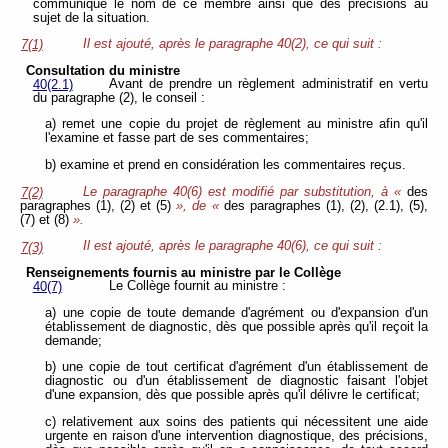
communique le nom de ce membre ainsi que des précisions au
sujet de la situation.
Il est ajouté, après le paragraphe 40(2), ce qui suit :
7(1)
Consultation du ministre
Avant de prendre un règlement administratif en vertu
40(2.1)
du paragraphe (2), le conseil :
a) remet une copie du projet de règlement au ministre afin qu'il
l'examine et fasse part de ses commentaires;
b) examine et prend en considération les commentaires reçus.
Le paragraphe 40(6) est modifié par substitution, à «
des
7(2)
paragraphes (1), (2) et (5)
», de «
des paragraphes (1), (2), (2.1), (5),
(7) et (8)
».
Il est ajouté, après le paragraphe 40(6), ce qui suit :
7(3)
Renseignements fournis au ministre par le Collège
Le Collège fournit au ministre :
40(7)
a) une copie de toute demande d'agrément ou d'expansion d'un
établissement de diagnostic, dès que possible après qu'il reçoit la
demande;
b) une copie de tout certificat d'agrément d'un établissement de
diagnostic ou d'un établissement de diagnostic faisant l'objet
d'une expansion, dès que possible après qu'il délivre le certificat;
c) relativement aux soins des patients qui nécessitent une aide
urgente en raison d'une intervention diagnostique, des précisions,