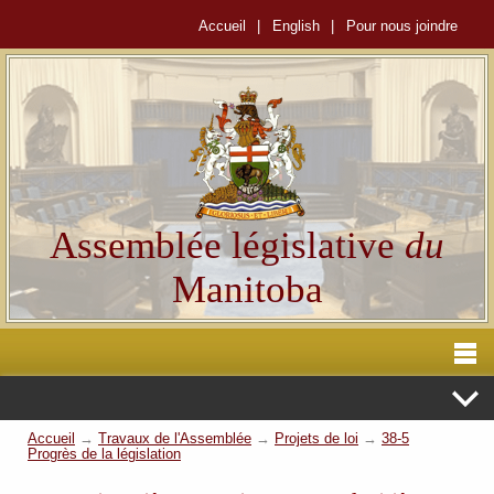
Accueil
|
English
|
Pour nous joindre
Assemblée législative
du
Manitoba
Accueil
→
Travaux de l'Assemblée
→
Projets de loi
→
38-5
Progrès de la législation