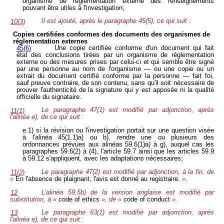
organisme de réglementation externe des renseignements
pouvant être utiles à l'investigation;
Il est ajouté, après le paragraphe 45(5), ce qui suit :
10(3)
Copies certifiées conformes des documents des organismes de
réglementation externes
Une copie certifiée conforme d'un document qui fait
45(6)
état des conclusions tirées par un organisme de réglementation
externe ou des mesures prises par celui-ci et qui semble être signé
par une personne au nom de l'organisme — ou une copie ou un
extrait du document certifié conforme par la personne — fait foi,
sauf preuve contraire, de son contenu, sans qu'il soit nécessaire de
prouver l'authenticité de la signature qui y est apposée ni la qualité
officielle du signataire.
Le paragraphe 47(1) est modifié par adjonction, après
11(1)
l'alinéa e), de ce qui suit :
e.1) si la révision ou l'investigation portait sur une question visée
à l'alinéa 45(1.1)a) ou b), rendre une ou plusieurs des
ordonnances prévues aux alinéas 59.6(1)a) à g), auquel cas les
paragraphes 59.6(2) à (4), l'article 59.7 ainsi que les articles 59.9
à 59.12 s'appliquent, avec les adaptations nécessaires;
Le paragraphe 47(2) est modifié par adjonction, à la fin, de
11(2)
«
En l'absence de plaignant, l'avis est donné au registraire.
»
.
L'alinéa 59.5b) de la version anglaise est modifié par
12
substitution, à «
code of ethics
», de «
code of conduct
».
Le paragraphe 63(1) est modifié par adjonction, après
13
l'alinéa e), de ce qui suit :