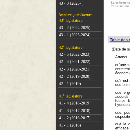
La présente ve
43 - 3 (2025- )
vous faut une
Sessions précédentes
e
43
legislature
43 - 2 (2024-2025)
43 - 1 (2023-2024)
Table des 
e
42
legislature
(Dat
42 - 5 (2022-2023)
Attendu 
42 - 4 (2021-2022)
qu'une s
42 - 3 (2020-2021)
entreten
économiq
42 - 2 (2019-2020)
qu'il es
42 - 1 (2019)
des beso
que le g
e
41
legislature
accords 
toutes 
41 - 4 (2018-2019)
hydrique
41 - 3 (2017-2018)
que, pou
disposit
41 - 2 (2016-2017)
que le 
41 - 1 (2016)
efficace