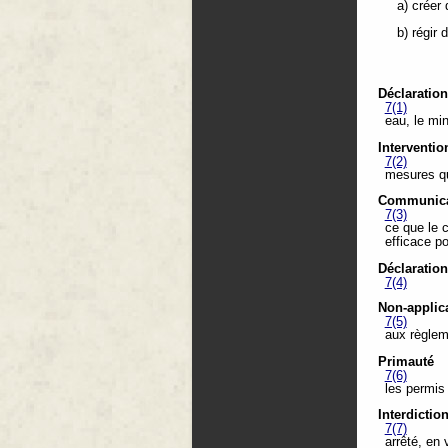
a) créer
b) régir 
Déclaratio
7(1)
eau, le min
Interventio
7(2)
mesures qu'
Communicat
7(3)
ce que le 
efficace po
Déclaration
7(4)
Non-applic
7(5)
aux règleme
Primauté
7(6)
les permis
Interdictio
7(7)
arrêté, en 