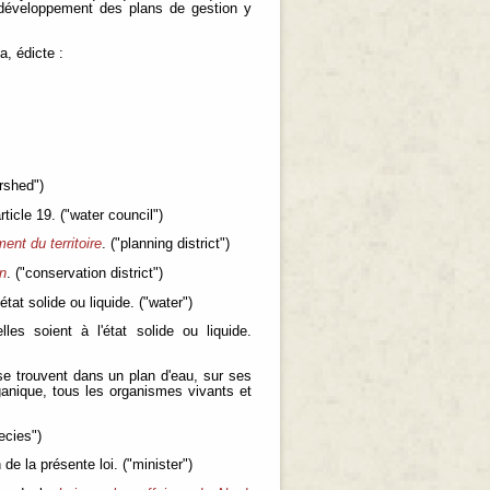
 développement des plans de gestion y
, édicte :
rshed")
ticle 19. ("water council")
ent du territoire
. ("planning district")
on
. ("conservation district")
tat solide ou liquide. ("water")
es soient à l'état solide ou liquide.
e trouvent dans un plan d'eau, sur ses
ganique, tous les organismes vivants et
ecies")
de la présente loi. ("minister")