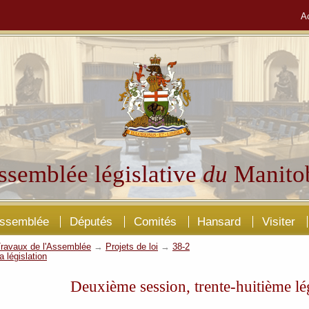
A
ssemblée législative
du
Manito
Assemblée
Députés
Comités
Hansard
Visiter
ravaux de l'Assemblée
→
Projets de loi
→
38-2
a législation
Deuxième session, trente-huitième lé