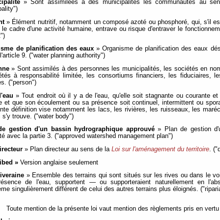
ipalité
» Sont assimilées à des municipalités les communautés au se
ality")
nt
» Élément nutritif, notamment un composé azoté ou phosphoré, qui, s'il est
 le cadre d'une activité humaine, entrave ou risque d'entraver le fonctionn
t")
isme de planification des eaux
» Organisme de planification des eaux dés
l'article 9. ("water planning authority")
nne
» Sont assimilés à des personnes les municipalités, les sociétés en nom
étés à responsabilité limitée, les consortiums financiers, les fiduciaires, 
s. ("person")
d'eau
» Tout endroit où il y a de l'eau, qu'elle soit stagnante ou courante et 
elle et que son écoulement ou sa présence soit continuel, intermittent ou sp
nte définition vise notamment les lacs, les rivières, les ruisseaux, les maré
 s'y trouve. ("water body")
de gestion d'un bassin hydrographique approuvé
» Plan de gestion d'
té avec la partie 3. ("approved watershed management plan")
irecteur
» Plan directeur au sens de la
Loi sur l'aménagement du territoire
. (
ibed »
Version anglaise seulement
iveraine
» Ensemble des terrains qui sont situés sur les rives ou dans le voi
résence de l'eau, supportent — ou supporteraient naturellement en l'a
me singulièrement différent de celui des autres terrains plus éloignés. ("ripari
Toute mention de la présente loi vaut mention des règlements pris en vertu 