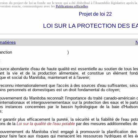
rsion du project de loi se fonde sur le texte qui a été disbribué à l'Assemblée législative après l
 version exacte, communiquez avec les
Publications officielles
.
Projet de loi 22
LOI SUR LA PROTECTION DES E
matières
N
e de sanction )
:
ource abondante d'eau de haute qualité est essentielle au soutien de tous 
ant la vie et de la production alimentaire, et constitue un élément fond
ue et social du Manitoba, maintenant et à l'avenir;
t reconnu internationalement que l'accès à des sources d'eau suffisantes, sécu
ins personnels et domestiques est un droit fondamental du citoyen;
ouvernement du Manitoba reconnaît l'importance du traité canado-américain d
internationaux et intergouvernementaux sur la protection des eaux et le part
les instances concernées par le bassin hydrologique de la baie d'Hudson
s;
r garantir plus efficacement la pureté, la sécurité et la fiabilité de l'eau po
ions de la
Loi sur la qualité de l'eau potable
par des mesures additionnelles de 
gouvernement du Manitoba s'est engagé à promouvoir la planification des
 pour faire face aux risques qui menacent les ressources hydriques et les 