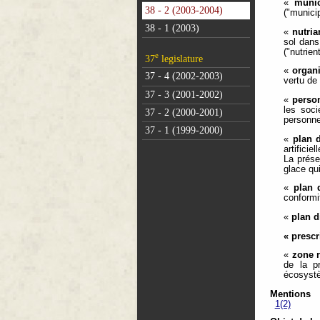
«
munic
38 - 2 (2003-2004)
("municip
38 - 1 (2003)
«
nutria
sol dans
("nutrien
e
37
legislature
«
organ
37 - 4 (2002-2003)
vertu de 
37 - 3 (2001-2002)
«
perso
les soci
37 - 2 (2000-2001)
personne
37 - 1 (1999-2000)
«
plan 
artifici
La prése
glace qui
«
plan 
conformi
«
plan d
« prescr
«
zone r
de la p
écosystè
Mentions
1(2)