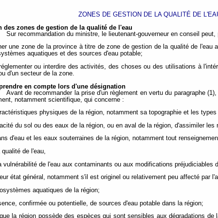
ZONES DE GESTION DE LA QUALITÉ DE L'EA
 des zones de gestion de la qualité de l'eau
Sur recommandation du ministre, le lieutenant-gouverneur en conseil peut, 
ner une zone de la province à titre de zone de gestion de la qualité de l'eau 
ystèmes aquatiques et des sources d'eau potable;
 réglementer ou interdire des activités, des choses ou des utilisations à l'int
 ou d'un secteur de la zone.
 prendre en compte lors d'une désignation
Avant de recommander la prise d'un règlement en vertu du paragraphe (1), 
ent, notamment scientifique, qui concerne :
aractéristiques physiques de la région, notamment sa topographie et les types 
acité du sol ou des eaux de la région, ou en aval de la région, d'assimiler les 
lans d'eau et les eaux souterraines de la région, notamment tout renseignement
a qualité de l'eau,
 la vulnérabilité de l'eau aux contaminants ou aux modifications préjudiciables
) leur état général, notamment s'il est originel ou relativement peu affecté par l'
cosystèmes aquatiques de la région;
ésence, confirmée ou potentielle, de sources d'eau potable dans la région;
it que la région possède des espèces qui sont sensibles aux dégradations de 