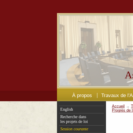
A
À propos
Travaux de l'
Accueil
→
T
English
Progrès de l
Recherche dans
les projets de loi
Session courante