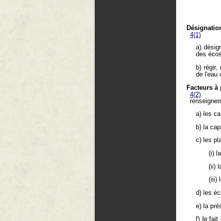
Désignation
4(1)
a) désig
des écos
b) régir,
de l'eau
Facteurs à
4(2)
renseignem
a) les c
b) la cap
c) les p
(i) l
(ii)
(iii
d) les é
e) la pr
f) le fa