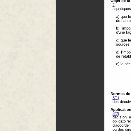
Objet de la
2
aquatiques
a) que l
de haute
b) l'imp
d'une fa
c) que l
sources 
d) l'imp
de l'éta
e) la né
Normes de q
3(1)
des directi
Application
3(2)
décision 
obligatoir
d'accorder 
ou des dire