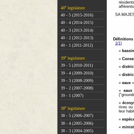
résident
e
afférents
40
legislature
SA MAJESTÉ
40 - 5 (2015-2016)
40 - 4 (2014-2015)
40 - 3 (2013-2014)
40 - 2 (2012-2013)
Définitions
1(1)
40 - 1 (2011-2012)
«
bassi
e
39
legislature
«
Conse
39 - 5 (2010-2011)
«
distri
39 - 4 (2009-2010)
«
distri
39 - 3 (2008-2009)
«
eaux
»
39 - 2 (2007-2008)
«
eaux 
("ground
39 - 1 (2007)
«
écosy
e
rives ou
38
legislature
leur hab
38 - 5 (2006-2007)
«
espèc
38 - 4 (2005-2006)
«
minist
38 - 3 (2004-2005)