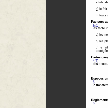
attribua
g) le fai
h) toute 
Facteurs a
4(3)
les facteur
a) les no
b) les p
c) le fa
protégée
Cartes géo
4(4)
des secteur
Espèces en
5
le transfer
Règlements
6