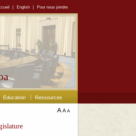
ccueil
|
English
|
Pour nous joindre
ba
Éducation
Ressources
A
A
A
gislature