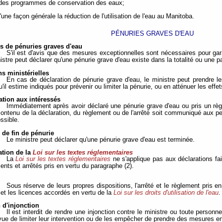
 des programmes de conservation des eaux;
d'une façon générale la réduction de l'utilisation de l'eau au Manitoba.
PÉNURIES GRAVES D'EAU
ns de pénuries graves d'eau
S'il est d'avis que des mesures exceptionnelles sont nécessaires pour gar
istre peut déclarer qu'une pénurie grave d'eau existe dans la totalité ou une pa
ns ministérielles
En cas de déclaration de pénurie grave d'eau, le ministre peut prendre le
il estime indiqués pour prévenir ou limiter la pénurie, ou en atténuer les effet
ion aux intéressés
Immédiatement après avoir déclaré une pénurie grave d'eau ou pris un règl
contenu de la déclaration, du règlement ou de l'arrêté soit communiqué aux p
ssible.
 de fin de pénurie
Le ministre peut déclarer qu'une pénurie grave d'eau est terminée.
ation de la
Loi sur les textes réglementaires
La
Loi sur les textes réglementaires
ne s'applique pas aux déclarations fai
nts et arrêtés pris en vertu du paragraphe (2).
Sous réserve de leurs propres dispositions, l'arrêté et le règlement pris en
 et les licences accordés en vertu de la
Loi sur les droits d'utilisation de l'eau
.
n d'injonction
Il est interdit de rendre une injonction contre le ministre ou toute personne
vue de limiter leur intervention ou de les empêcher de prendre des mesures en 