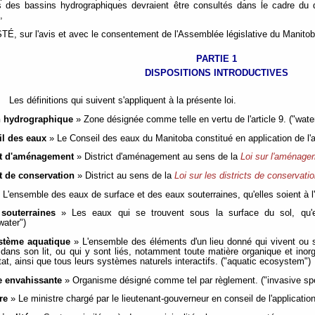
s des bassins hydrographiques devraient être consultés dans le cadre du
,
, sur l'avis et avec le consentement de l'Assemblée législative du Manitoba
PARTIE 1
DISPOSITIONS INTRODUCTIVES
Les définitions qui suivent s'appliquent à la présente loi.
n hydrographique
» Zone désignée comme telle en vertu de l'article 9. ("wate
il des eaux
» Le Conseil des eaux du Manitoba constitué en application de l'ar
ct d'aménagement
» District d'aménagement au sens de la
Loi sur l'aménagem
ct de conservation
» District au sens de la
Loi sur les districts de conservati
 L'ensemble des eaux de surface et des eaux souterraines, qu'elles soient à l'é
souterraines
» Les eaux qui se trouvent sous la surface du sol, qu'ell
water")
stème aquatique
» L'ensemble des éléments d'un lieu donné qui vivent ou s
 dans son lit, ou qui y sont liés, notamment toute matière organique et inor
itat, ainsi que tous leurs systèmes naturels interactifs. ("aquatic ecosystem")
e envahissante
» Organisme désigné comme tel par règlement. ("invasive sp
re
» Le ministre chargé par le lieutenant-gouverneur en conseil de l'application 