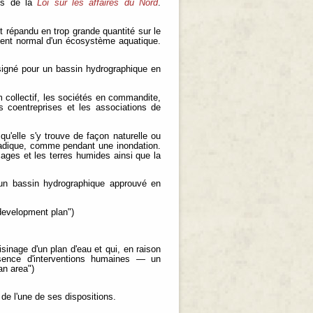
ns de la
Loi sur les affaires du Nord
.
 répandu en trop grande quantité sur le
ement normal d'un écosystème aquatique.
igné pour un bassin hydrographique en
 collectif, les sociétés en commandite,
les coentreprises et les associations de
qu'elle s'y trouve de façon naturelle ou
oradique, comme pendant une inondation.
cages et les terres humides ainsi que la
un bassin hydrographique approuvé en
"development plan")
sinage d'un plan d'eau et qui, en raison
bsence d'interventions humaines — un
an area")
de l'une de ses dispositions.