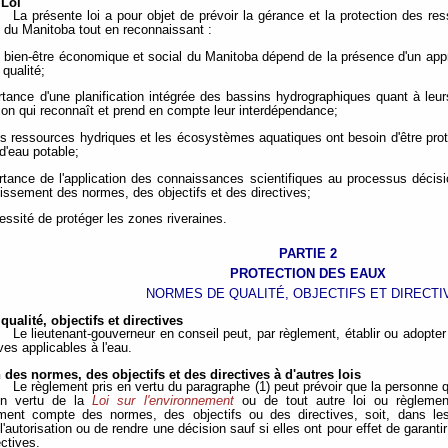
 Loi
La présente loi a pour objet de prévoir la gérance et la protection des 
 du Manitoba tout en reconnaissant :
e bien-être économique et social du Manitoba dépend de la présence d'un appr
 qualité;
ortance d'une planification intégrée des bassins hydrographiques quant à leu
çon qui reconnaît et prend en compte leur interdépendance;
es ressources hydriques et les écosystèmes aquatiques ont besoin d'être prot
d'eau potable;
ortance de l'application des connaissances scientifiques au processus décis
blissement des normes, des objectifs et des directives;
cessité de protéger les zones riveraines.
PARTIE 2
PROTECTION DES EAUX
NORMES DE QUALITÉ, OBJECTIFS ET DIRECTI
ualité, objectifs et directives
Le lieutenant-gouverneur en conseil peut, par règlement, établir ou adopter
ves applicables à l'eau.
 des normes, des objectifs et des directives à d'autres
lois
Le règlement pris en vertu du paragraphe (1) peut prévoir que la personne 
en vertu de la
Loi sur l'environnement
ou de tout autre loi ou règlemen
ement compte des normes, des objectifs ou des directives, soit, dans le
l'autorisation ou de rendre une décision sauf si elles ont pour effet de garanti
ctives.