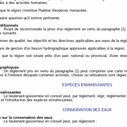
bles à des activités humaines;
t que la région constitue l'habitat d'espèces menacées;
autre question qu'il estime pertinente.
dditionnels
Avant de recommander la prise d'un règlement en vertu du paragraphe (1)
s suivants :
rmes de qualité, les objectifs et les directives applicables aux eaux de la régi
lans de gestion d'un bassin hydrographique approuvés applicables à la région;
it que la région soit située près d'un parc national ou provincial, d'une ré
.
graphiques
Un règlement pris en vertu du paragraphe (1) peut comporter une carte mo
s à l'intérieur desquels certaines activités, choses ou utilisations sont régies
ESPÈCES ENVAHISSANTES
vahissantes
Le lieutenant-gouverneur en conseil peut, par règlement, régir, réglementer o
t et l'introduction des espèces envahissantes.
CONSERVATION DES EAUX
 sur la conservation des eaux
Le lieutenant-gouverneur en conseil peut, par règlement :